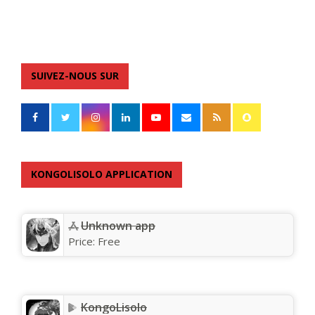
SUIVEZ-NOUS SUR
KONGOLISOLO APPLICATION
Unknown app
Price:
Free
KongoLisolo