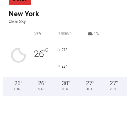
New York
Clear Sky
59%
1.8km/h
1%
°
C
27
26
°
°
23
26
°
26
°
30
°
27
°
27
°
LUN
MAR
MER
JEU
VEN