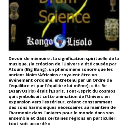
Devoir de mémoire : la signification spirituelle de la
D
musique, (la création de l’Univers a été causée par
a
Atoum (Big Bang), un phénomène sonore que les
(
anciens Noirs/Africains croyaient être un
t
événement ordonné, entretenu par un Ordre de
d
l’équilibre et par l’équilibre lui-même); « As-Re
q
(Asar/Osiris) était l’Esprit, Tout-Esprit du cosmos
a
qui symbolisait cette animation de l’Univers en
t
expansion vers l’extérieur, créant constamment
2
t
des sons harmoniques nécessaires au maintien de
d
l’harmonie dans l’univers pour le monde dans son
f
ensemble et dans certaines régions en particulier,
é
tout soit accordé »
m