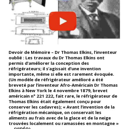
Devoir de Mémoire – Dr Thomas Elkins, l’inventeur
D
r
oublié : Les travaux du Dr Thomas Elkins ont
d
permis d’améliorer la conception des
v
réfrigérateurs; il s’agissait d’une invention
(
importante, même si elle est rarement évoquée.
u
(Un modèle de réfrigérateur amélioré a été
v
breveté par l’inventeur Afro-Américain Dr Thomas
e
Elkins à New York le 4 novembre 1879, brevet
d
américain n° 221 222, fait rare, le réfrigérateur de
p
Thomas Elkins était également conçu pour
e
e,
conserver les cadavres); « Avant l’invention de la
e
réfrigération mécanique, on conservait les
aliments au frais avec de la glace et de la neige
trouvées localement ou ramassées en montagne »
… (VIDÉO)