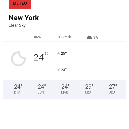
MÉTEO
New York
Clear Sky
86%
3.1km/h
8%
°
C
25
24
°
°
23
24
°
24
°
24
°
29
°
27
°
DIM
LUN
MAR
MER
JEU