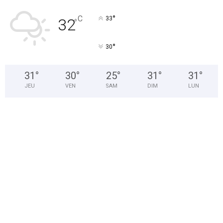
°
C
33
32
°
°
30
31
°
30
°
25
°
31
°
31
°
JEU
VEN
SAM
DIM
LUN