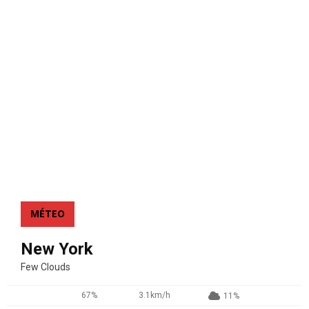
MÉTEO
New York
Few Clouds
67%
3.1km/h
11%