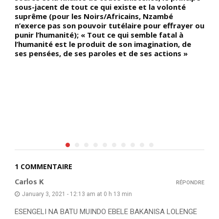
sous-jacent de tout ce qui existe et la volonté
l
suprême (pour les Noirs/Africains, Nzambé
e
n’exerce pas son pouvoir tutélaire pour effrayer ou
r
punir l’humanité); « Tout ce qui semble fatal à
c
l’humanité est le produit de son imagination, de
p
ses pensées, de ses paroles et de ses actions »
R
v
B
b
K
1 COMMENTAIRE
Carlos K
RÉPONDRE
January 3, 2021 - 12:13 am at 0 h 13 min
ESENGELI NA BATU MUINDO EBELE BAKANISA LOLENGE