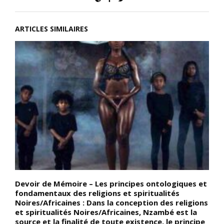
ARTICLES SIMILAIRES
Devoir de Mémoire – Les principes ontologiques et
D
fondamentaux des religions et spiritualités
d
Noires/Africaines : Dans la conception des religions
N
et spiritualités Noires/Africaines, Nzambé est la
t
source et la finalité de toute existence, le principe
c