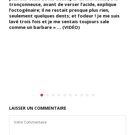
tronçonneuse, avant de verser l’acide, explique
N
l’octogénaire; il ne restait presque plus rien,
m
seulement quelques dents; et l’odeur ! Je me suis
:
lavé trois fois et je me sentais toujours sale
p
comme un barbare » … (VIDÉO)
r
q
c
i
B
l
g
E
Q
b
LAISSER UN COMMENTAIRE