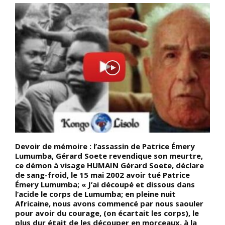
Devoir de mémoire : l’assassin de Patrice Émery
D
Lumumba, Gérard Soete revendique son meurtre,
s
ce démon à visage HUMAIN Gérard Soete, déclare
s
de sang-froid, le 15 mai 2002 avoir tué Patrice
b
Émery Lumumba; « J’ai découpé et dissous dans
l
t
l’acide le corps de Lumumba; en pleine nuit
a
Africaine, nous avons commencé par nous saouler
l
pour avoir du courage, (on écartait les corps), le
r
plus dur était de les découper en morceaux, à la
d