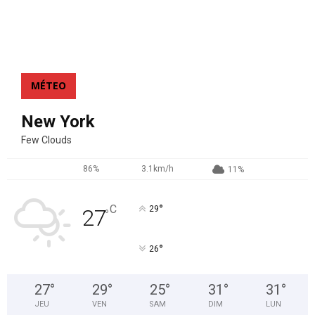
MÉTEO
New York
Few Clouds
86%
3.1km/h
11%
°
C
29
27
°
°
26
27
°
29
°
25
°
31
°
31
°
JEU
VEN
SAM
DIM
LUN