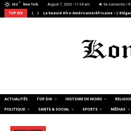
C
New York
August 7, 2026 - 11:04 am
Se connecter / R
29.5
La beauté Afro-Américaine/Africaine – L’élég
TOP DIX
ACTUALITÉS
TOP DIX
HISTOIRE DE NOIRS
RELIGIO
POLITIQUE
SANTE & SOCIAL
SPORTS
MÉDIAS