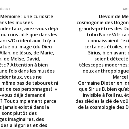
CÉDENT
ART
 Mémoire : une curiosité
Devoir de Mé
ans les musées
cosmogonie des Dogons/
cidentaux, avez-vous déjà
grands-prêtres des D
ou constaté que dans les
tribu Noire/Africai
ancs/Occidentaux il n’y a
connaissaient l’ex
atue ou image (du Dieu
certaines étoiles,
’Allah, de Jésus, de Marie,
Sirius, bien avant 
, de Moïse, David,
soient détecté
Etc ? Attention à bien
télescopes modernes; 
une fois dans les musées
deux anthropologues
cidentaux, vous ne
Marcel 
 même pas de tabouret ni
Germaine Dieterlen, d
et de ces personnages); «
que Sirius B, bien qu’
s-vous déjà demandé
invisible à l’œil nu, 
? Tout simplement parce
des siècles la clé de vo
nt jamais existé dans la
de la cosmologie des 
e sont plutôt des
es imaginaires, des
des allégories et des