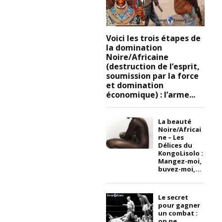
Voici les trois étapes de
la domination
Noire/Africaine
(destruction de l’esprit,
soumission par la force
et domination
économique) : l’arme...
La beauté
Noire/Africai
ne – Les
Délices du
KongoLisolo :
Mangez-moi,
buvez-moi,...
Le secret
pour gagner
un combat :
on ne