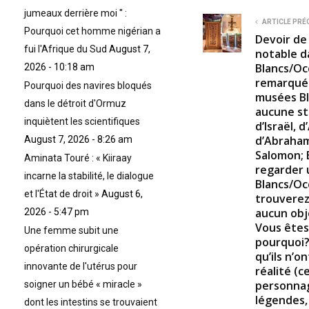
jumeaux derrière moi '' :
ARTICLE PRÉ
Pourquoi cet homme nigérian a
Devoir de
fui l'Afrique du Sud
August 7,
notable d
Blancs/Oc
2026 - 10:18 am
remarqué 
Pourquoi des navires bloqués
musées Bl
dans le détroit d'Ormuz
aucune st
inquiètent les scientifiques
d’Israël, d
d’Abraham
August 7, 2026 - 8:26 am
Salomon; 
Aminata Touré : « Kiiraay
regarder 
incarne la stabilité, le dialogue
Blancs/Oc
et l'État de droit »
August 6,
trouverez
aucun obj
2026 - 5:47 pm
Vous ête
Une femme subit une
pourquoi?
opération chirurgicale
qu’ils n’o
innovante de l'utérus pour
réalité (c
personnag
soigner un bébé « miracle »
légendes, 
dont les intestins se trouvaient