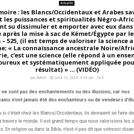
Actualité
oire : les Blancs/Occidentaux et Arabes s
nt les puissances et spiritualités Négro-Afri
nt su dissimuler et emporter avec eux dans 
e après la mise à sac de Kémet/Égypte par l
 – 525, (il est temps de valoriser la science 
e; « La connaissance ancestrale Noire/Afri
rie, c’est une science (elle répond à un ense
goureux et systématiquement appliquée pou
résultat) » … (VIDÉO)
par
Admi1
June 15, 2024 - 5:55 am
0
ne sont pas des enchantements ou des illusions; car nos
ains n’ont jamais été des enchanteurs ou de vendeurs d’illu
 si c’était chez les Blancs/Occidentaux, ils devraient se faire de 
 travers le monde. Il est grand temps que nous valorisions les 
s. En religion ou dans la Bible, n’est-il pas dit que votresoi-disa