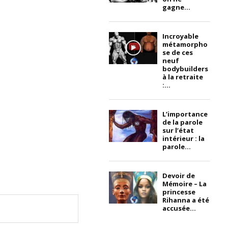
gagne...
Incroyable
métamorpho
se de ces
neuf
bodybuilders
à la retraite
:...
L’importance
de la parole
sur l’état
intérieur : la
parole...
Devoir de
Mémoire – La
princesse
Rihanna a été
accusée...