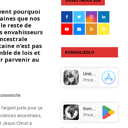
SUIVEZ-NOUS SUR
avent pourquoi
caines que nos
le reste de
es envahisseurs
ancestrale
caine n’est pas
mble de lois et
KONGOLISOLO
r parvenir au
APPLICATION
Unknown app
Price:
Free
sionniste.
l’argent juste pour ça
KongoLisolo
Price:
Free
sciences ancestrales,
nt Jésus-Christ a