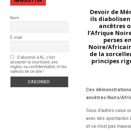
NEWSLETTER
Devoir de Mém
ils diabolise
Nom
ancêtres o
l’Afrique Noir
É-mail
perses en
Noire/Africain
de la sorcelle
S'abonner à KL, c'est
principes ri
accepter la courtoisie, ses
règles, sa confidentialité, et les
valeurs de ce site !
Ces démonstrations 
ancêtres Noirs/Afric
Sous d’autres cieux ou
avec des spectacles à
et ce n’est pas mauvai