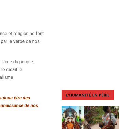
ce et religion ne font
 par le verbe de nos
r l’âme du peuple
le disait le
ialisme
L'HUMANITÉ EN PÉRIL
voulons être des
connaissance de nos