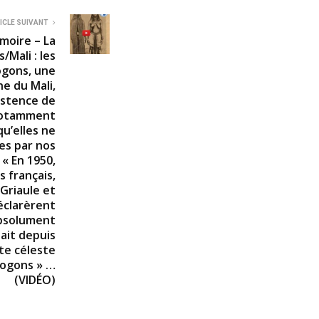
ICLE SUIVANT
moire – La
Mali : les
ogons, une
ne du Mali,
istence de
 notamment
qu’elles ne
es par nos
« En 1950,
 français,
Griaule et
éclarèrent
absolument
était depuis
ûte céleste
Dogons » …
(VIDÉO)