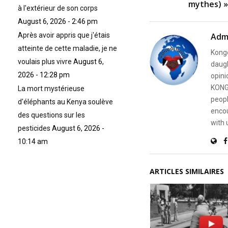
mythes) »
à l'extérieur de son corps
August 6, 2026 - 2:46 pm
Adm
Après avoir appris que j'étais
atteinte de cette maladie, je ne
Kongo
voulais plus vivre
August 6,
daugh
2026 - 12:28 pm
opini
KONG
La mort mystérieuse
peopl
d'éléphants au Kenya soulève
encou
des questions sur les
with 
pesticides
August 6, 2026 -
10:14 am
ARTICLES SIMILAIRES