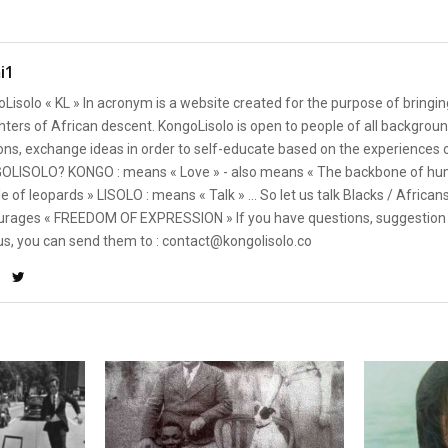
i1
Lisolo « KL » In acronym is a website created for the purpose of bringin
ters of African descent. KongoLisolo is open to people of all backgroun
ons, exchange ideas in order to self-educate based on the experiences
OLISOLO? KONGO : means « Love » - also means « The backbone of hum
e of leopards » LISOLO : means « Talk » ... So let us talk Blacks / African
rages « FREEDOM OF EXPRESSION » If you have questions, suggestion 
us, you can send them to : contact@kongolisolo.co