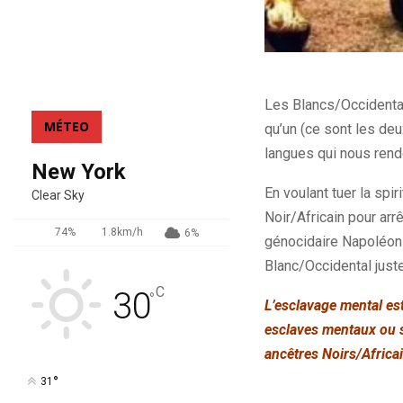
Les Blancs/Occidentau
MÉTEO
qu’un (ce sont les de
langues qui nous rende
New York
En voulant tuer la spi
Clear Sky
Noir/Africain pour arr
74%
1.8km/h
6%
génocidaire Napoléon e
Blanc/Occidental just
C
30
°
L’esclavage mental est
esclaves mentaux ou s
ancêtres Noirs/Africai
°
31