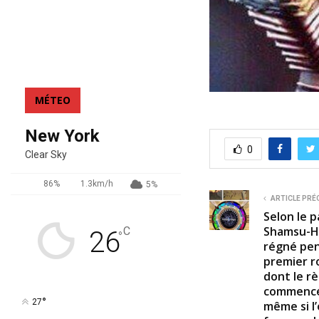
MÉTEO
New York
0
Clear Sky
86%
1.3km/h
5%
ARTICLE PRÉ
Selon le p
Shamsu-Ho
C
26
°
régné pen
premier r
dont le r
commencé 
°
27
même si l