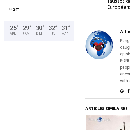
fausses d
Européen
°
24
25
°
29
°
30
°
32
°
31
°
Adm
VEN
SAM
DIM
LUN
MAR
Kongo
daugh
opini
KONG
peopl
encou
with 
ARTICLES SIMILAIRES