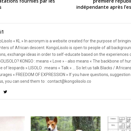
atations fournies par les
première républ
s
indépendante après l’e
i1
Lisolo « KL » In acronym is a website created for the purpose of bringin
ters of African descent. KongoLisolo is open to people of all backgroun
ons, exchange ideas in order to self-educate based on the experiences
OLISOLO? KONGO : means « Love » - also means « The backbone of hum
e of leopards » LISOLO : means « Talk » ... So let us talk Blacks / African
rages « FREEDOM OF EXPRESSION » If you have questions, suggestion 
us, you can send them to : contact@kongolisolo.co