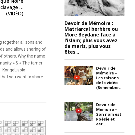
ique Noire
sclavage …
(VIDÉO)
Devoir de Mémoire :
Matriarcal berbère ou
More Beydane face à
l’islam; plus vous avez
g together all sons and
de maris, plus vous
ds and allows sharing of
êtes...
 of others. Why the name
anity » & « The tamer
Devoir de
s! KongoLisolo
Mémoire –
that you want to share
Les raisons
de la vidéo
(Remember...
Devoir de
Mémoire –
Son nom est
Poésie et
est...