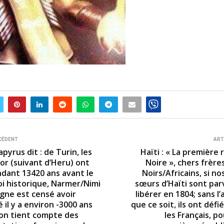
CÉDENT
ART
apyrus dit : de Turin, les
Haïti : « La première
r (suivant d’Heru) ont
Noire », chers frère
dant 13420 ans avant le
Noirs/Africains, si no
oi historique, Narmer/Nimi
sœurs d’Haïti sont par
ègne est censé avoir
libérer en 1804; sans l’
il y a environ -3000 ans
que ce soit, ils ont défié
’on tient compte des
les Français, po