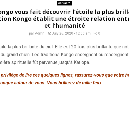
Actualité
ngo vous fait découvrir l’étoile la plus bri
ition Kongo établit une étroite relation entr
et l’humanité
par
Admi1
July 26, 2020 - 12:00 am
0
oile la plus brillante du ciel.
Elle est 20 fois plus brillante que not
 du grand chien.
Les traditions
Kongo
enseignent ou renseignent 
mière spirituelle fût parvenue jusqu’à
Katiopa
.
 privilège de lire ces quelques lignes,
rassurez-vous que votre he
conque autour de vous. Vous brillerez de mille feux.