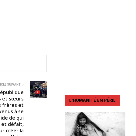
ICLE SUIVANT
 république
s et sœurs
L'HUMANITÉ EN PÉRIL
s frères et
venus à se
aide de qui
 et défait,
ur créer la