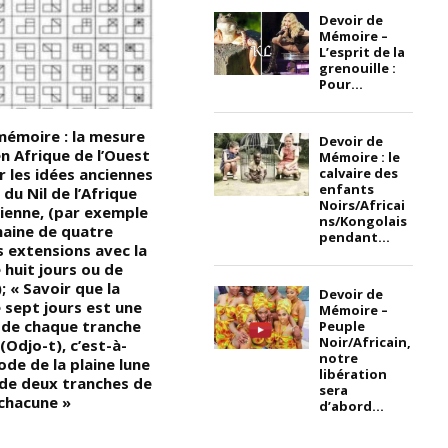
Devoir de
Mémoire –
L’esprit de la
grenouille :
Pour...
mémoire : la mesure
Devoir de Mémoire – Pourquoi
L
Devoir de
n Afrique de l’Ouest
l’Église catholique a-t-elle
C
Mémoire : le
calvaire des
r les idées anciennes
soutenu l’esclavage et la
n
enfants
 du Nil de l’Afrique
colonisation ? Le Vatican est au
p
Noirs/Africai
cienne, (par exemple
cœur du vaste plagiat et de la
n
ns/Kongolais
maine de quatre
dissimulation perpétrés par
u
pendant...
s extensions avec la
l’Église au fil des siècles : Les
e
 huit jours ou de
archives secrètes révèlent une
A
); « Savoir que la
vaste conspiration de vol
m
Devoir de
 sept jours est une
soigneusement planifiée visant
s
Mémoire –
 de chaque tranche
à déposséder les peuples
r
Peuple
Noir/Africain,
 (Odjo-t), c’est-à-
Noirs/Africains de leur identité;
e
notre
iode de la plaine lune
(ce qui explique pourquoi
l’
libération
de deux tranches de
l’Église a même légalisé et
a
sera
 chacune »
soutenu l’esclavage et facilité
c
d’abord...
la colonisation de l’Afrique);
G
« L’objectif n’était pas
T