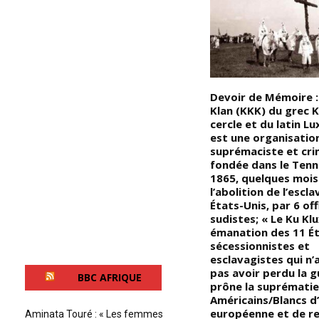
Devoir de Mémoire –
Devoir de Mémoire :
L’opposition entre Martin
Klan (KKK) du grec K
Luther King et Malcolm X :
cercle et du latin Lu
el,
Deux figures emblématiques,
est une organisation
le
historiques et héroïques,
suprémaciste et cri
connues pour leur lutte en
fondée dans le Tenn
faveur des Afro-Américains et
1865, quelques mois
des peuples opprimés; (Nous
l’abolition de l’escl
avons ici deux individus qui ont
États-Unis, par 6 off
combattu au péril de leur vie
sudistes; « Le Ku Klu
.
pour la même cause, mais bien
émanation des 11 É
que leur lutte ait eu le même
sécessionnistes et
objectif, chacun avait son
esclavagistes qui n
propre mode d’action; Martin
pas avoir perdu la g
BBC AFRIQUE
Luther King est présenté
prône la suprématie
comme le fervent disciple
Américains/Blancs d’
inspiré par la lutte non-
européenne et de re
Aminata Touré : « Les femmes