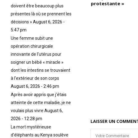
violente du Mahatma Gandhi,
protestante »
doivent être beaucoup plus
et
tandis que le portrait de
présentes là où se prennent les
es
Malcolm X est brossé sur fond
de révolution violente); « En
décisions »
August 6, 2026 -
st
disant que Martin Luther King
5:47 pm
était non-violent et que
Malcolm X était violent,
Une femme subit une
admettons-le, mais l’important
opération chirurgicale
est de souligner qu’en fin de
innovante de l'utérus pour
compte, tous deux ont été
assassinés; (la question que
soigner un bébé « miracle »
e
l’on se pose alors est : quel
dont les intestins se trouvaient
mode de lutte était finalement
à l'extérieur de son corps
acceptable en Amérique, pour
les Blancs/Américains ?) » …
August 6, 2026 - 2:46 pm
(VIDÉO)
Après avoir appris que j'étais
atteinte de cette maladie, je ne
voulais plus vivre
August 6,
2026 - 12:28 pm
LAISSER UN COMMEN
La mort mystérieuse
d'éléphants au Kenya soulève