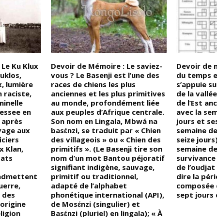
 Le Ku Klux
Devoir de Mémoire : Le saviez-
Devoir de 
uklos,
vous ? Le Basenji est l’une des
du temps e
x, lumière
races de chiens les plus
s’appuie su
 raciste,
anciennes et les plus primitives
de la vallée
minelle
au monde, profondément liée
de l’Est an
essee en
aux peuples d’Afrique centrale.
avec la se
 après
Son nom en Lingala, Mbwá na
jours et se
avage aux
basɛ́nzi, se traduit par « Chien
semaine de
iciers
des villageois » ou « Chien des
seize jours
x Klan,
primitifs ». (Le Basenji tire son
semaine de
tats
nom d’un mot Bantou péjoratif
survivance
signifiant indigène, sauvage,
de l’oudjat
’admettent
primitif ou traditionnel,
dire la pér
uerre,
adapté de l’alphabet
composée 
 des
phonétique international (API),
sept jours
origine
de Mosɛ́nzi (singulier) et
ligion
Basɛ́nzi (pluriel) en lingala); « À