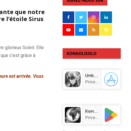
SUIVEZ-NOUS SUR
llante que notre
e l’étoile Sirus
re glorieux Soleil.
Elle
KONGOLISOLO
que c’est grâce à
APPLICATION
Unknown app
ure est arrivée.
Vous
Price:
Free
KongoLisolo
Price:
Free