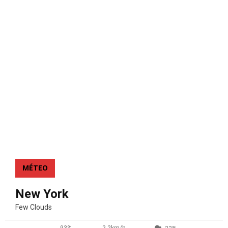
MÉTEO
New York
Few Clouds
93%
2.2km/h