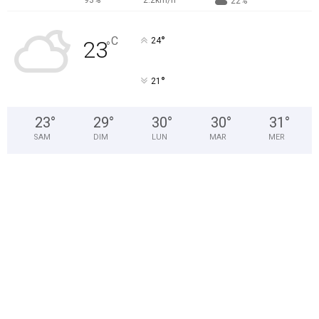
22%
°
C
24
23
°
°
21
23
°
29
°
30
°
30
°
31
°
SAM
DIM
LUN
MAR
MER