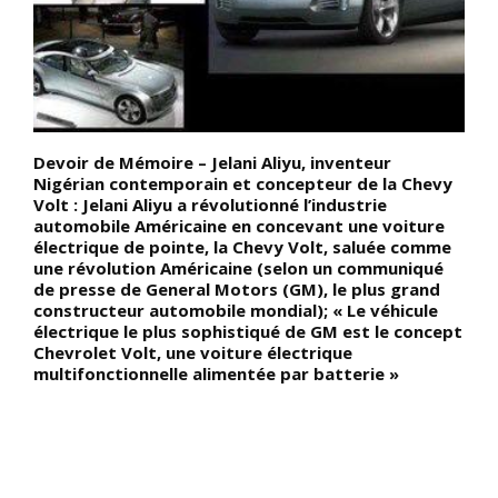
Devoir de Mémoire – Jelani Aliyu, inventeur
L
Nigérian contemporain et concepteur de la Chevy
c
Volt : Jelani Aliyu a révolutionné l’industrie
d
automobile Américaine en concevant une voiture
l
électrique de pointe, la Chevy Volt, saluée comme
l
une révolution Américaine (selon un communiqué
r
de presse de General Motors (GM), le plus grand
p
constructeur automobile mondial); « Le véhicule
s
électrique le plus sophistiqué de GM est le concept
r
Chevrolet Volt, une voiture électrique
e
multifonctionnelle alimentée par batterie »
e
,
a