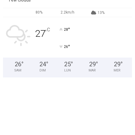
Few Clouds
80%
2.2km/h
13%
°
C
28
27
°
°
26
26
°
24
°
25
°
29
°
29
°
SAM
DIM
LUN
MAR
MER