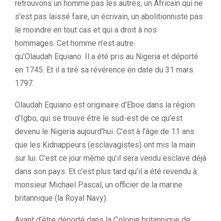
retrouvons un homme pas les autres, un Africain qui ne
s’est pas laissé faire, un écrivain, un abolitionniste pas
le moindre en tout cas et qui a droit à nos
hommages.
Cet homme n’est autre
qu’
Olaudah
Equiano
.
Il a été pris au Nigeria et déporté
en 1745.
Et il a tiré sa révérence en date du 31 mars
1797.
Olaudah
Equiano
est originaire d’
Eboe
dans la région
d’
Igbo
, qui se trouve être le sud-est de ce qu’est
devenu le Nigeria aujourd’hui.
C’est à l’âge de 11 ans
que les Kidnappeurs
(esclavagistes)
ont mis la main
sur lui.
C’est ce jour même qu’il sera vendu esclave déjà
dans son pays.
Et c’est plus tard qu’il a été revendu à
monsieur Michael Pascal, un officier de la marine
britannique
(la Royal Navy)
.
Avant d’être déporté dans la Colonie britannique de