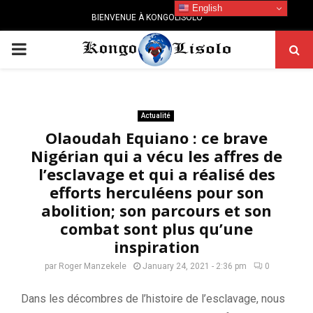
English
BIENVENUE À KONGOLISOLO
PRIMARY
MENU
Actualité
Olaoudah Equiano : ce brave
Nigérian qui a vécu les affres de
l’esclavage et qui a réalisé des
efforts herculéens pour son
abolition; son parcours et son
combat sont plus qu’une
inspiration
par
Roger Manzekele
January 24, 2021 - 2:36 pm
0
Dans les décombres de l’histoire de l’esclavage, nous