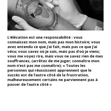
t
L’élévation est une responsabilité : vous
D
connaissez mon nom, mais pas mon histoire; vous
l
e;
avez entendu ce que j’ai fait, mais pas ce que j’ai
h
é
vécu; vous savez où je suis, mais pas d’où je viens;
A
n
vous me voyez rire, mais vous ne savez rien de mes
n
souffrances, (arrêtez de me juger; connaître mon
l
nom n’est pas me connaître); « Toutes les
m
personnes qui réussissent apprennent que le
d
succès est de l’autre côté de la frustration,
r
malheureusement certains ne parviennent pas à
e
passer de l’autre côté »
m
p
l
A
e
a
i