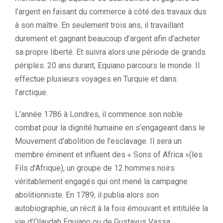
l’argent en faisant du commerce à côté des travaux dus
à son maître.
En seulement trois ans, il travaillant
durement et gagnant beaucoup d’argent afin d’acheter
sa propre liberté.
Et suivra alors une période de grands
périples.
20 ans durant, Equiano parcours le monde.
Il
effectue plusieurs voyages en Turquie et dans
l’arctique.
L’année 1786 à Londres, il commence son noble
combat pour la dignité humaine en s’engageant dans le
Mouvement d’abolition de l’esclavage.
Il sera un
membre éminent et influent des « Sons of
Africa
»
(les
Fils d’Afrique)
, un groupe de 12 hommes noirs
véritablement engagés qui ont mené la campagne
abolitionniste.
En 1789, il publia alors son
autobiographie, un récit à la fois émouvant et intitulée la
vie d’
Olaudah
Equiano
ou de
Gustavus
Vassa
,