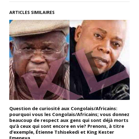
ARTICLES SIMILAIRES
Question de curiosité aux Congolais/Africains:
D
pourquoi vous les Congolais/Africains; vous donnez
d
beaucoup de respect aux gens qui sont déjà morts
N
qu’à ceux qui sont encore en vie? Prenons, à titre
t
d’exemple, Étienne Tshisekedi et King Kester
c
i
Emeneya
l