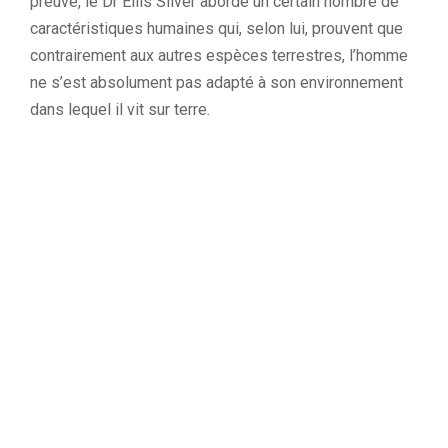
preuve, le Dr Ellis
Silver
aborde un certain nombre de
caractéristiques humaines qui,
selon
lui,
prouvent
que
contrairement
aux autres espèces terrestres, l’homme
ne s’est absolument pas adapté à son environnement
dans lequel il vit sur terre.