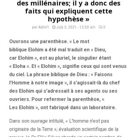
des millénaires; il y a donc des
faits qui expliquent cette
hypothèse »
par
Admi1
July 3, 2021 - 12:50 am
0
Ouvrons une parenthèse.
« Le mot
biblique
Elohim
a été mal traduit en « Dieu,
c
ar
Elohim
», est au pluriel, le singulier étant
«
Eloha
».
Et «
Elohim
»,
signifie ceux qui sont venus
du ciel. La phrase biblique de Dieu :
« Faisons
l’Homme à notre image », il s’agissait-là du chef
des
Elohim
qui s’adressait à ses agents ou
ses
ouvriers
.
Pour refermer la parenthèse, «
Les
Elohim
», ont fabriqué dans un laboratoire.
Dans son ouvrage intitulé
, «
L’homme n’est pas
originaire de la Terre »;
évaluation scientifique de la