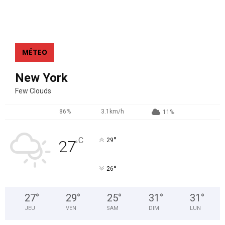
MÉTEO
New York
Few Clouds
86%
3.1km/h
11%
°
C
29
27
°
°
26
27
°
29
°
25
°
31
°
31
°
JEU
VEN
SAM
DIM
LUN