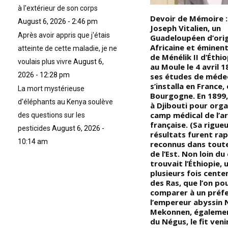
à l'extérieur de son corps
e
Devoir de Mémoire : Le sens
Devoir de Mémoire :
August 6, 2026 - 2:46 pm
es
caché de la croix Ansée, (la
Joseph Vitalien, un
Après avoir appris que j'étais
croix Ansée est mathématique,
Guadeloupéen d’ori
elle vient de la géométrisation
Africaine et éminen
atteinte de cette maladie, je ne
de la loi par le choc des forces
de Ménélik II d’Éthio
voulais plus vivre
August 6,
opposées (principes
au Moule le 4 avril 
2026 - 12:28 pm
d’Horus/Seth) dans notre
ses études de médeci
univers); « Nous connaissons
s’installa en France,
La mort mystérieuse
cette loi de l’Univers parce
Bourgogne. En 1899, 
d'éléphants au Kenya soulève
qu’elle est interne à notre
à Djibouti pour orga
esprit à un niveau
camp médical de l’a
des questions sur les
ès
métaphysique; et sa
française. (Sa rigueu
pesticides
August 6, 2026 -
ie
manifestation, externe et
résultats furent ra
10:14 am
physique, que nous
reconnus dans toute
représentons sous forme de
de l’Est. Non loin d
/le
croix et formulons en
trouvait l’Éthiopie,
mathématiques, n’est que
plusieurs fois centen
l’expression extériorisée, elle
des Ras, que l’on po
est une révélation pour le
comparer à un préf
a
commun des mortels, (Chers
l’empereur abyssin 
frères et sœurs
Mekonnen, égalemen
Noirs/Africains, la première
du Négus, le fit veni