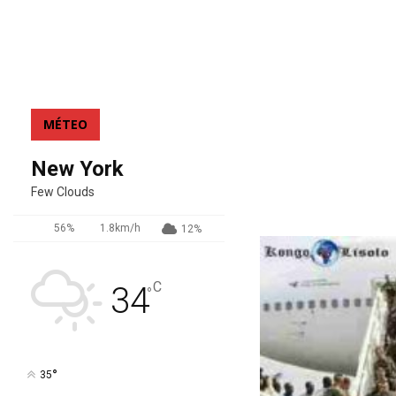
MÉTEO
New York
Few Clouds
56%
1.8km/h
12%
C
34
°
°
35