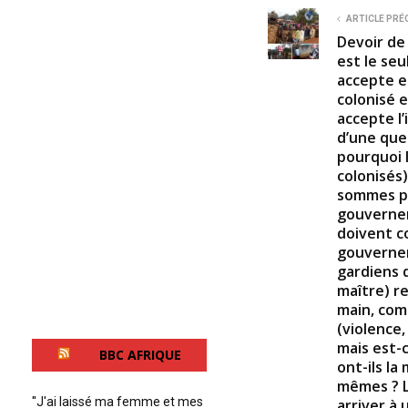
ARTICLE PRÉ
Devoir de 
est le se
accepte e
colonisé e
accepte l’
d’une que
pourquoi 
colonisés
sommes pa
gouverner
doivent c
gouverner;
gardiens d
maître) r
main, com
(violence
mais est-c
BBC AFRIQUE
ont-ils la
mêmes ? L
''J'ai laissé ma femme et mes
arriver à 