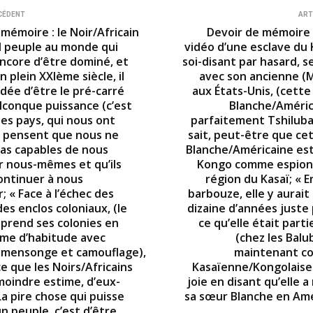
CÉDENT
ART
mémoire : le Noir/Africain
Devoir de mémoire :
ul peuple au monde qui
vidéo d’une esclave du 
ncore d’être dominé, et
soi-disant par hasard, 
n plein XXIème siècle, il
avec son ancienne (M
idée d’être le pré-carré
aux États-Unis, (cette
lconque puissance (c’est
Blanche/Améric
les pays, qui nous ont
parfaitement Tshiluba)
) pensent que nous ne
sait, peut-être que c
s capables de nous
Blanche/Américaine es
 nous-mêmes et qu’ils
Kongo comme espionn
ontinuer à nous
région du Kasaï; « 
 « Face à l’échec des
barbouze, elle y aurai
es enclos coloniaux, (le
dizaine d’années juste 
eprend ses colonies en
ce qu’elle était part
me d’habitude avec
(chez les Balu
, mensonge et camouflage),
maintenant co
e que les Noirs/Africains
Kasaïenne/Kongolaise
 moindre estime, d’eux-
joie en disant qu’elle 
a pire chose qui puisse
sa sœur Blanche en Am
un peuple, c’est d’être