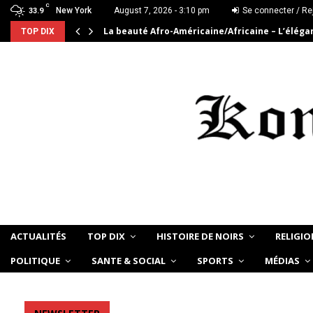
C
New York
August 7, 2026 - 3:10 pm
Se connecter / Re
33.9
La beauté Afro-Américaine/Africaine – L’élég
TOP DIX
ACTUALITÉS
TOP DIX
HISTOIRE DE NOIRS
RELIGIO
POLITIQUE
SANTE & SOCIAL
SPORTS
MÉDIAS