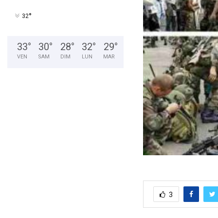
°
32
33
°
30
°
28
°
32
°
29
°
VEN
SAM
DIM
LUN
MAR
3