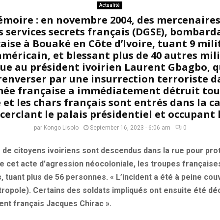
Actualité
moire : en novembre 2004, des mercenaires
s services secrets français (DGSE), bombar
aise à Bouaké en Côte d’Ivoire, tuant 9 mili
méricain, et blessant plus de 40 autres mili
ue au président ivoirien Laurent Gbagbo, q
renverser par une insurrection terroriste d
rmée française a immédiatement détruit tou
e et les chars français sont entrés dans la c
cerclant le palais présidentiel et occupant 
par
Kongo Lisolo
September 16, 2023 - 6:06 am
0
 de citoyens ivoiriens sont descendus dans la rue pour pro
 cet acte d’agression néocoloniale, les troupes françaises
, tuant plus de 56 personnes. « L’incident a été à peine co
ropole). Certains des soldats impliqués ont ensuite été dé
ent français Jacques Chirac ».