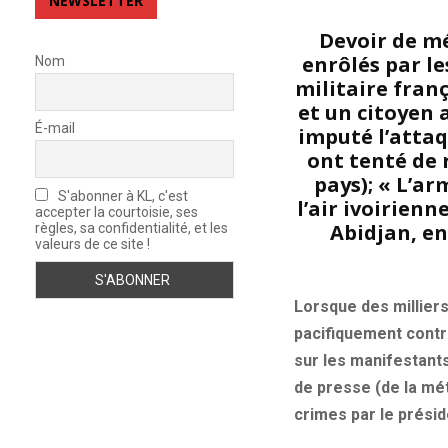
NEWSLETTER
Devoir de mé
enrôlés par le
Nom
militaire franç
et un citoyen a
É-mail
imputé l’attaq
ont tenté de 
pays); « L’a
S'abonner à KL, c'est
l’air ivoirienn
accepter la courtoisie, ses
Abidjan, en
règles, sa confidentialité, et les
valeurs de ce site !
Lorsque des milliers
pacifiquement contre
sur les manifestants
de presse (de la mét
crimes par le présid