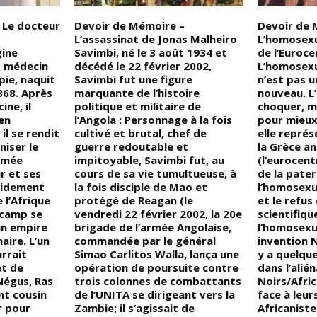
 Le docteur
Devoir de Mémoire –
Devoir de 
L’assassinat de Jonas Malheiro
L’homosexu
gine
Savimbi, né le 3 août 1934 et
de l’Euroce
t médecin
décédé le 22 février 2002,
L’homosexu
pie, naquit
Savimbi fut une figure
n’est pas 
1868. Après
marquante de l’histoire
nouveau. L
ne, il
politique et militaire de
choquer, ma
 en
l’Angola : Personnage à la fois
pour mieux
il se rendit
cultivé et brutal, chef de
elle repré
niser le
guerre redoutable et
la Grèce an
rmée
impitoyable, Savimbi fut, au
(l’eurocent
r et ses
cours de sa vie tumultueuse, à
de la pater
pidement
la fois disciple de Mao et
l’homosexua
 l’Afrique
protégé de Reagan (le
et le refus
u camp se
vendredi 22 février 2002, la 20e
scientifique
 un empire
brigade de l’armée Angolaise,
l’homosexu
aire. L’un
commandée par le général
invention N
urrait
Simao Carlitos Walla, lança une
y a quelqu
et de
opération de poursuite contre
dans l’alié
Négus, Ras
trois colonnes de combattants
Noirs/Afric
t cousin
de l’UNITA se dirigeant vers la
face à leur
r pour
Zambie; il s’agissait de
Africaniste