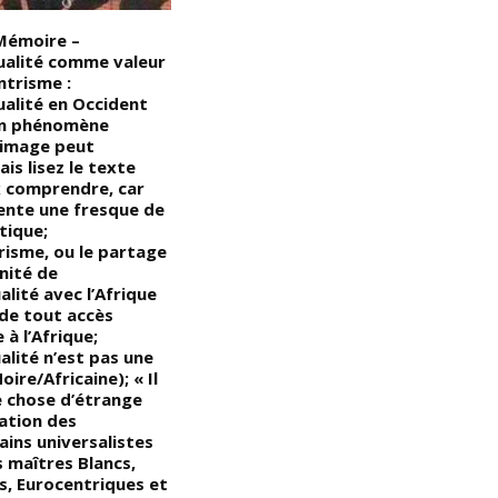
Mémoire –
Devoir de Mémoire – Donga :
Ét
alité comme valeur
l’art martial Nègre des
a
ntrisme :
vaillants guerriers, Surma
l
alité en Occident
d’Éthiopie; c’est une lutte
es
un phénomène
traditionnelle Noire/Africaine
mo
’image peut
d’origine éthiopienne; (l’un des
p
is lisez le texte
principes de cette lutte est
c’
 comprendre, car
que personne ne perd,
sente une fresque de
personne n’est jamais vaincu,
tique;
personne n’est vainqueur); «
risme, ou le partage
Dans cet art Noir/Africain, seul
nité de
compte le combat, la joute
lité avec l’Afrique
entre les deux combattants;
 de tout accès
(les cicatrices reçues
 à l’Afrique;
symbolisent l’héroïsme de leur
alité n’est pas une
porteur et qu’il est prêt à
oire/Africaine); « Il
donner sa vie pour ses
e chose d’étrange
proches, pour son peuple) » …
nation des
(VIDÉO)
ains universalistes
s maîtres Blancs,
s, Eurocentriques et