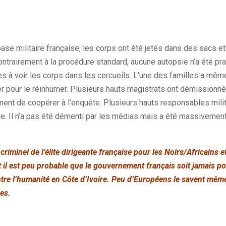
base militaire française, les corps ont été jetés dans des sacs 
ntrairement à la procédure standard, aucune autopsie n’a été pra
es à voir les corps dans les cercueils. L’une des familles a mêm
r pour le réinhumer. Plusieurs hauts magistrats ont démissionné 
ent de coopérer à l’enquête. Plusieurs hauts responsables milita
ie. Il n’a pas été démenti par les médias mais a été massivemen
criminel de l’élite dirigeante française pour les Noirs/Africains e
t il est peu probable que le gouvernement français soit jamais p
ntre l’humanité en Côte d’Ivoire. Peu d’Européens le savent même
es.