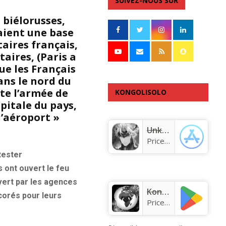
SUIVEZ-NOUS SUR
 biélorusses,
daient une base
taires français,
taires, (Paris a
ue les Français
ans le nord du
te l’armée de
KONGOLISOLO
apitale du pays,
APPLICATION
l’aéroport »
Unknown app
Price:
Free
tester
 ont ouvert le feu
uvert par les agences
KongoLisolo
corés pour leurs
Price:
Free