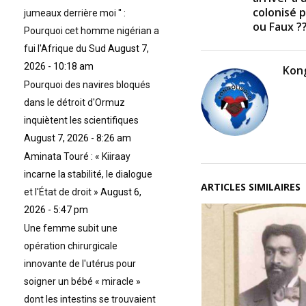
colonisé 
jumeaux derrière moi '' :
ou Faux ??
Pourquoi cet homme nigérian a
fui l'Afrique du Sud
August 7,
2026 - 10:18 am
Kong
Pourquoi des navires bloqués
dans le détroit d'Ormuz
inquiètent les scientifiques
August 7, 2026 - 8:26 am
Aminata Touré : « Kiiraay
incarne la stabilité, le dialogue
ARTICLES SIMILAIRES
et l'État de droit »
August 6,
2026 - 5:47 pm
Une femme subit une
opération chirurgicale
innovante de l'utérus pour
soigner un bébé « miracle »
dont les intestins se trouvaient