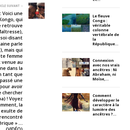
ICLE SUIVANT
 Voici une
Le fleuve
Kongo, qui
Congo :
se retrouve
véritable
colonne
aîtresse),
vertébrale de
 soi-disant
la
aine parle
République...
, mais qui
ette femme
Connexion
t venue au
avec nos vrais
e dans la
ancêtres : Ni
En tant que
Abraham, ni
Moïse,...
t passé une
pour avoir
ie chercher
Comment
ba) ! Voyez
développer le
mment, la
caractère à la
lumière des
 exulte de
ancêtres ?...
a rencontré
érique » …
(VIDÉO)