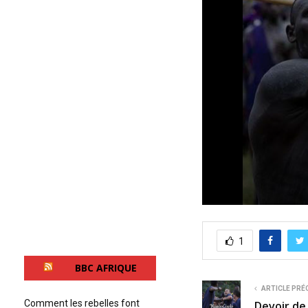
0
s
e
1
c
o
n
BBC AFRIQUE
d
s
ARTICLE PRÉ
o
Comment les rebelles font
Devoir de