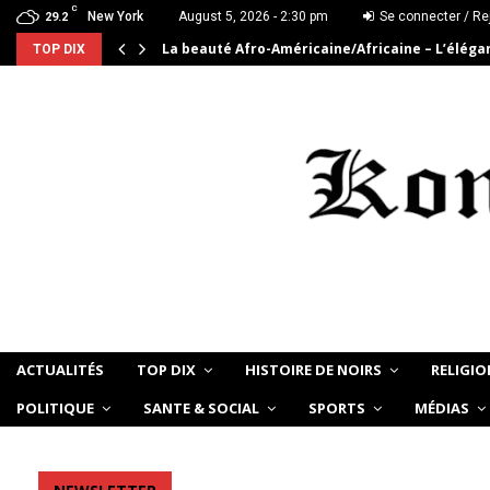
C
New York
August 5, 2026 - 2:30 pm
Se connecter / Re
29.2
La beauté Afro-Américaine/Africaine – L’élég
TOP DIX
ACTUALITÉS
TOP DIX
HISTOIRE DE NOIRS
RELIGIO
POLITIQUE
SANTE & SOCIAL
SPORTS
MÉDIAS