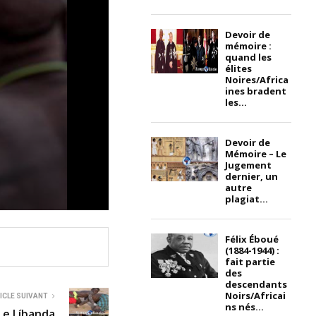
Devoir de
mémoire :
quand les
élites
Noires/Africa
ines bradent
les...
Devoir de
Mémoire – Le
Jugement
dernier, un
autre
plagiat...
Félix Éboué
(1884-1944) :
fait partie
des
descendants
Noirs/Africai
ICLE SUIVANT
ns nés...
Le Líbanda