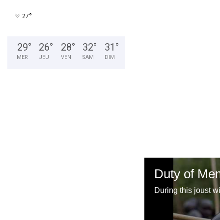
°
27
29
°
26
°
28
°
32
°
31
°
MER
JEU
VEN
SAM
DIM