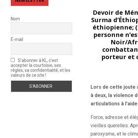
NEWSLETTER
Devoir de Mémo
Surma d’Éthiop
Nom
éthiopienne; (
personne n’es
É-mail
Noir/Afr
combattants
porteur et 
S'abonner à KL, c'est
accepter la courtoisie, ses
règles, sa confidentialité, et les
valeurs de ce site !
Lors de cette joute 
à deux, la violence 
articulations à l’ai
Force, adresse et élé
vieilles querelles.
Aprè
paroxysme, et le clima