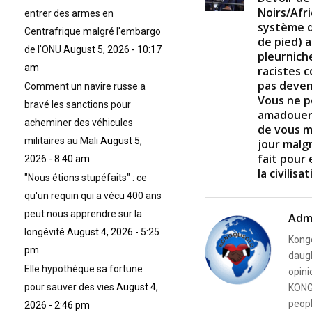
f
Noirs/Afr
8
entrer des armes en
m
système d
Centrafrique malgré l'embargo
i
de pied) a
n
de l'ONU
August 5, 2026 - 10:17
pleurniche
u
t
am
racistes 
e
pas deven
Comment un navire russe a
s
Vous ne p
,
bravé les sanctions pour
3
amadouer 
0
acheminer des véhicules
de vous m
s
militaires au Mali
August 5,
jour malg
e
c
fait pour 
2026 - 8:40 am
o
la civilisa
"Nous étions stupéfaits" : ce
n
d
qu'un requin qui a vécu 400 ans
s
V
peut nous apprendre sur la
Adm
o
longévité
August 4, 2026 - 5:25
l
Kongo
u
pm
daugh
m
e
Elle hypothèque sa fortune
opini
9
pour sauver des vies
August 4,
KONG
0
%
peopl
2026 - 2:46 pm