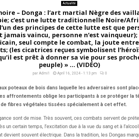
Actualité
ire – Donga : l’art martial Nègre des vaill
ie; c’est une lutte traditionnelle Noire/Afri
l’un des principes de cette lutte est que pe
t jamais vaincu, personne n’est vainqueur); 
icain, seul compte le combat, la joute entre
; (les cicatrices reçues symbolisent l’héro
qu’il est prêt à donner sa vie pour ses proch
peuple) » … (VIDÉO)
par
Admi1
April 16, 2024 - 1:13 pm
0
aux poteaux de bois dans laquelle les adversaires sont plac
des affrontements oblige les participants à se protéger la tê
de de fibres végétales tissées spécialement à cet effet.
gance sont de mise.
Très souvent, ces combats servent de préte
s un certain temps, l’excitation due à la vue du sang et à l’alcoo
t devient souvent électrique.
Dans la tradition, les
Dongas
marqu