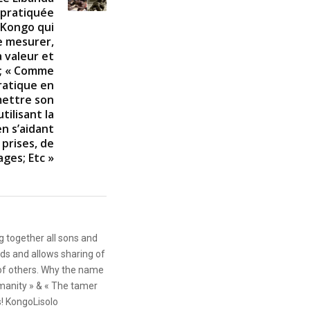
 pratiquée
 Kongo qui
de mesurer,
a valeur et
s; « Comme
pratique en
mettre son
tilisant la
en s’aidant
prises, de
ages; Etc »
g together all sons and
ds and allows sharing of
 of others. Why the name
anity » & « The tamer
s! KongoLisolo