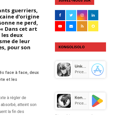
SUIVEZ-NOUS SUR
ants guerriers,
caine d’origine
rsonne ne perd,
« Dans cet art
 les deux
ïsme de leur
es, pour son
KONGOLISOLO
APPLICATION
Unknown app
Price:
Free
és face à face, deux
te et les
KongoLisolo
xte à régler de
Price:
Free
l absorbé, atteint son
ent la fin des