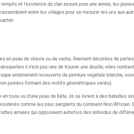
 remplis et l’existence du clan assuré pour une année, les jeu
e rassemblent entre les villages pour se mesurer les uns aux autr
artier.
es en peau de chèvre ou de vache, finement décorées de perles 
u
desquelles il n’est pas rare de trouver une douille, elles contra
esque entièrement recouverts de peinture végétale blanche, ocr
 non peintes formant des motifs géométriques variés)
.
en tissu ou d’une peau de bête, ils se livrent à des batailles sin
onsidérés comme les plus sanglants du continent Noir/Africain. E
 luttes armées qui opposaient autrefois des individus de différen