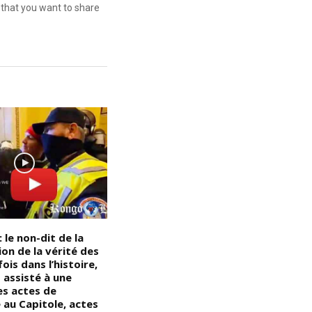
that you want to share
: le non-dit de la
Le tribalisme au service de
D
on de la vérité des
l’aventure civilisatrice et
E
fois dans l’histoire,
évangélisatrice en Afrique « Le
au
 assisté à une
tribaliste est tout aliéné
M
es actes de
incapable de retracer le cours
m
 au Capitole, actes
de son histoire au-delà de la
m