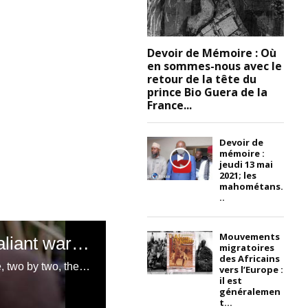
Devoir de Mémoire : Où
en sommes-nous avec le
retour de la tête du
prince Bio Guera de la
France...
Devoir de
mémoire :
jeudi 13 mai
2021; les
mahométans.
..
Mouvements
Duty of Memory - Donga: the Negro martial art of valiant warriors, Surma of Ethiopia; it is a traditional Black/African wrestling of Ethiopian origin; (one of the principles of this struggle is that no one loses, no one is ever defeated, no one is victorious); « In this Black/African art, all that matters is the fight, the joust between the two combatants; (the scars received symbolize the heroism of their bearer and that he is ready to give his life for his loved ones, for his people) »
migratoires
des Africains
During this joust with wooden poles in which the opponents are placed face to face, two by two, the violence of the clashes forces the participants to protect their heads and joints using plant fibers woven especially for this purpose. Strength, skill and elegance are essential. Very often these fights are used as a pretext to settle old quarrels. After a while, the excitement at the sight of the blood and the alcohol being absorbed reaches its peak, and the climate often turns electric. Traditionally, the Dongas mark the end of the harvest. With granaries full and the existence of the clan guaranteed for a year, the young men are thinking of getting married. So they gather between villages to compete against each other and seduce the nebulous girls of the neighborhood. Dressed in short skirts of goatskin or cowhide, finely decorated with pearls and small metal pieces, in the middle of which it is not uncommon to find a socket, they contrast with the naked bodies and the faces almost entirely covered with paint. white, ocher or red vegetation of the young warriors (the unpainted parts forming various geometric patterns). Covered with a cloth loincloth or animal skin, they engage in singular battles of such violence that they are considered the bloodiest on the Black/African continent. In fact, these ritual exercises replace the armed struggles that once opposed individuals from different villages. The protections are made from plant fibers that the fighters make during their pastoral transhumance in the form of wrist protection, elbows, knees but also helmets and protection over the entire length of the arm. They are made in bright colors of red, blue, green and sometimes yellow depending on the tastes and fibers available to them. Armed with a stick two meters long, carved from very hard wood (often acacia) and finished in the shape of a phallus, the participants in the Donga confront each other in the middle of a circle formed by the spectators. The object of the game is to prove his manhood by biting the dust or making him unable to pick up the stick. Of course, these clashes can turn into personal settlements. Every now and then, an abuser lashes out at their victim and strikes them with a fatal blow, as fractures to the skull or rib cage are not uncommon and often result in death. But the primary meaning of this rite is attached to seduction. This makes the meeting all the more dangerous. Indeed, in order to attract the attention of young girls attending the fights, the attackers sometimes hit each other beyond the limit imposed by the game.
vers l’Europe :
il est
généralemen
t...