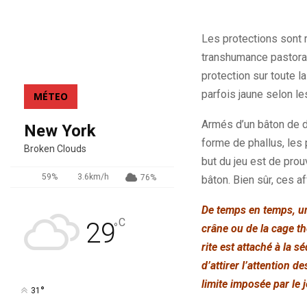
Les protections sont r
transhumance pastora
protection sur toute l
parfois jaune selon les
MÉTEO
Armés d’un bâton de de
New York
forme de phallus, les 
Broken Clouds
but du jeu est de prou
59%
3.6km/h
76%
bâton. Bien sûr, ces 
De temps en temps, un 
C
29
°
crâne ou de la cage th
rite est attaché à la 
d’attirer l’attention d
limite imposée par le j
°
31