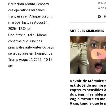
encou
Barracuda, Manta, Léopard…
with 
ces opérations militaires
françaises en Afrique qui ont
marqué l'histoire
August 4,
2026 - 12:34 pm
ARTICLES SIMILAIRES
Une lettre du roi du Maroc
confirme que l'une des
principales autoroutes du pays
sera baptisée en l'honneur de
Trump
August 4, 2026 - 10:17
am
Devoir de Mémoire : Le Monde
Devoir de Mémoire :
Noir/Africain existe lorsque les
est doté de nombre
s
Noirs/Africains eux-mêmes se
capteurs sensibles à
déclarent Noirs/Africains ou
du pénis; il semblera
de
lorsqu’ils continuent à agir
vagin mesure en mo
la
comme tels, et cela est tout
6 cm, tandis que le 