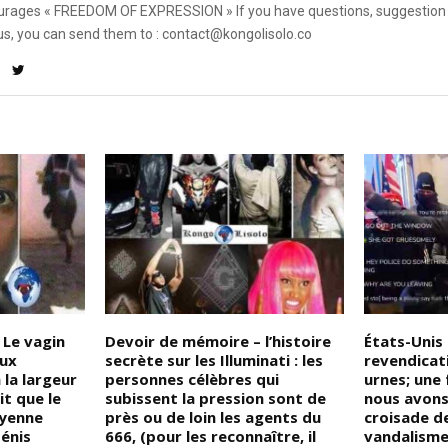
rages « FREEDOM OF EXPRESSION » If you have questions, suggestion 
us, you can send them to : contact@kongolisolo.co
 Le vagin
Devoir de mémoire – l’histoire
États-Unis 
ux
secrète sur les Illuminati : les
revendicati
 la largeur
personnes célèbres qui
urnes; une 
it que le
subissent la pression sont de
nous avons
yenne
près ou de loin les agents du
croisade d
pénis
666, (pour les reconnaître, il
vandalisme