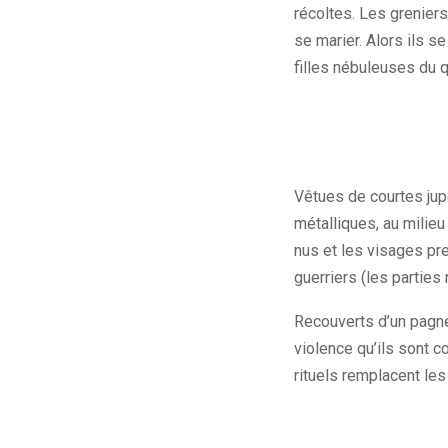
récoltes.
Les greniers
se marier.
Alors ils s
filles nébuleuses du qu
Vêtues de courtes jup
métalliques, au milie
nus et les visages pr
guerriers
(les parties
Recouverts d’un pagne 
violence qu’ils sont c
rituels remplacent les