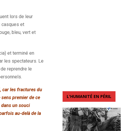
uent lors de leur
i casques et
ouge, bleu, vert et
ia) et terminé en
ar les spectateurs. Le
 de reprendre le
personnels.
 car les fractures du
L'HUMANITÉ EN PÉRIL
e sens premier de ce
, dans un souci
 parfois au-delà de la