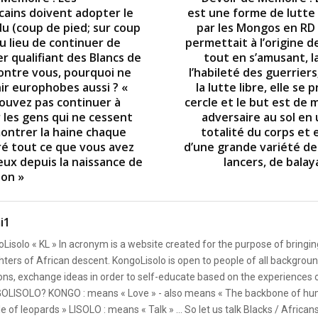
icains doivent adopter le
est une forme de lutte
u (coup de pied; sur coup
par les Mongos en RD
u lieu de continuer de
permettait à l’origine 
r qualifiant des Blancs de
tout en s’amusant, l
contre vous, pourquoi ne
l’habileté des guerrier
ir europhobes aussi ? «
la lutte libre, elle se 
ouvez pas continuer à
cercle et le but est de 
les gens qui ne cessent
adversaire au sol en u
ontrer la haine chaque
totalité du corps et 
ré tout ce que vous avez
d’une grande variété de 
eux depuis la naissance de
lancers, de balay
tion »
i1
Lisolo « KL » In acronym is a website created for the purpose of bringin
ters of African descent. KongoLisolo is open to people of all backgroun
ons, exchange ideas in order to self-educate based on the experiences
OLISOLO? KONGO : means « Love » - also means « The backbone of hum
e of leopards » LISOLO : means « Talk » ... So let us talk Blacks / African