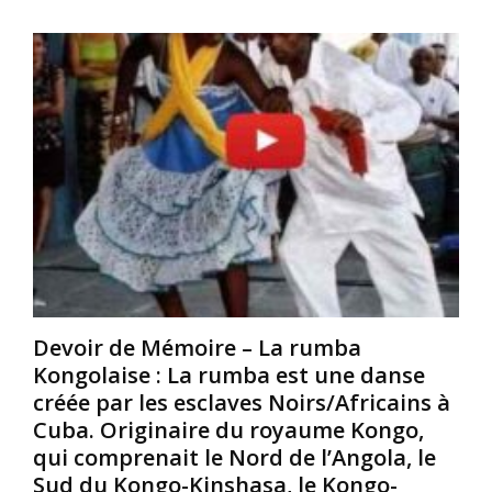
g
l
a
y
a
i
p
b
n
t
o
e
e
u
s
c
s
:
h
o
L
e
n
a
,
t
d
q
e
é
u
x
e
’
t
s
u
r
s
n
a
e
e
o
Devoir de Mémoire – La rumba
H
p
r
Kongolaise : La rumba est une danse
a
o
d
créée par les esclaves Noirs/Africains à
t
u
i
Cuba. Originaire du royaume Kongo,
h
l
n
o
e
qui comprenait le Nord de l’Angola, le
a
r
d
i
Sud du Kongo-Kinshasa, le Kongo-