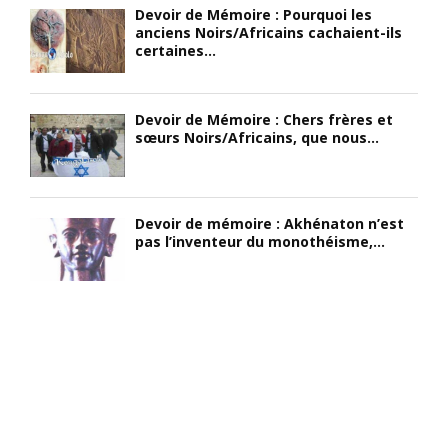
Devoir de Mémoire : Pourquoi les
s
l
L
anciens Noirs/Africains cachaient-ils
a
e
e
certaines...
r
c
s
t
o
t
s
n
a
Devoir de Mémoire : Chers frères et
,
s
t
sœurs Noirs/Africains, que nous...
d
o
u
e
m
t
l
m
p
a
e
r
Devoir de mémoire : Akhénaton n’est
m
r
o
pas l’inventeur du monothéisme,...
u
)
f
s
;
e
i
«
s
q
A
s
u
v
i
e
o
o
,
u
n
d
o
n
e
n
e
l
s
l