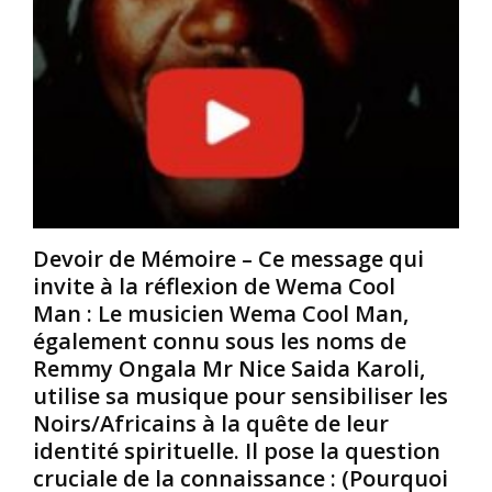
t
l
t
a
a
é
t
t
O
i
r
c
o
a
c
n
i
i
n
r
d
’
e
e
a
n
r
?
t
i
»
a
Devoir de Mémoire – Ce message qui
e
E
u
invite à la réflexion de Wema Cool
n
l
x
Man : Le musicien Wema Cool Man,
à
l
e
également connu sous les noms de
v
e
t
o
n
e
Remmy Ongala Mr Nice Saida Karoli,
i
’
m
utilise sa musique pour sensibiliser les
r
y
b
Noirs/Africains à la quête de leur
a
v
r
identité spirituelle. Il pose la question
v
a
a
cruciale de la connaissance : (Pourquoi
e
p
s