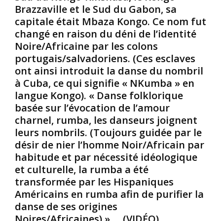
,
a
r
Brazzaville et le Sud du Gabon, sa
o
n
e
capitale était Mbaza Kongo. Ce nom fut
u
s
s
changé en raison du déni de l’identité
H
l
Noire/Africaine par les colons
e
e
:
t
p
C
portugais/salvadoriens. (Ces esclaves
h
o
’
ont ainsi introduit la danse du nombril
e
u
e
à Cuba, ce qui signifie « NKumba » en
r
l
s
langue Kongo). « Danse folklorique
u
a
t
basée sur l’évocation de l’amour
,
i
v
e
l
r
charnel, rumba, les danseurs joignent
s
l
a
leurs nombrils. (Toujours guidée par le
t
e
i
désir de nier l’homme Noir/Africain par
l
r
m
habitude et par nécessité idéologique
’
»
e
et culturelle, la rumba a été
u
,
n
n
d
transformée par les Hispaniques
t
e
i
m
Américains en rumba afin de purifier la
d
t
a
danse de ses origines
e
u
g
Noires/Africaines) » … (VIDÉO)
s
n
n