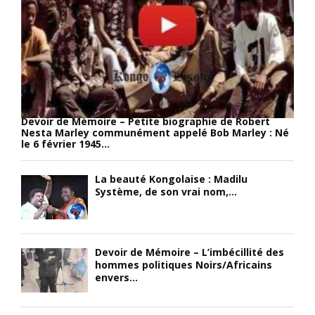
i
e
n
l
r
a
i
o
t
t
u
u
é
à
r
,
l
e
d
’
l
e
e
l
Devoir de Mémoire – Petite biographie de Robert
l
m
e
Nesta Marley communément appelé Bob Marley : Né
a
b
m
le 6 février 1945...
f
a
e
é
l
n
La beauté Kongolaise : Madilu
c
l
t
Système, de son vrai nom,...
o
e
b
n
r
e
d
a
l
i
v
l
Devoir de Mémoire – L’imbécillité des
t
a
e
hommes politiques Noirs/Africains
é
n
)
envers...
,
t
;
d
d
«
e
e