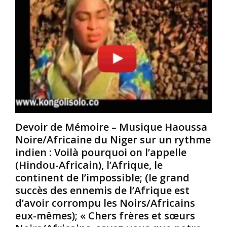
n
l
u
s
e
s
a
v
a
u
i
d
c
e
m
u
n
i
n
t
r
d
s
o
o
e
n
u
n
s
t
o
n
Devoir de Mémoire – Musique Haoussa
e
u
o
Noire/Africaine du Niger sur un rythme
l
r
s
’
r
r
indien : Voilà pourquoi on l’appelle
u
i
e
(Hindou-Africain), l’Afrique, le
n
r
i
continent de l’impossible; (le grand
e
d
n
succès des ennemis de l’Afrique est
d
i
e
d’avoir corrompu les Noirs/Africains
e
r
s
s
e
l
eux-mêmes); « Chers frères et sœurs
d
c
o