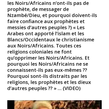
c
a
s
les Noirs/Africains n’ont-ils pas de
l
s
e
prophète, de messager de
e
p
r
Nzambé/Dieu, et pourquoi doivent-ils
d
a
l
faire confiance aux prophètes et
i
r
e
messies d’autres peuples ?) « Les
a
q
u
b
u
Arabes ont apporté l’islam et les
r
l
a
p
Blancs/Occidentaux le christianisme
e
t
r
aux Noirs/Africains. Toutes ces
.
r
o
religions coloniales ne font
(
e
p
qu’opprimer les Noirs/Africains. Et
H
c
r
a
h
pourquoi les Noirs/Africains ne se
e
t
e
b
connaissent-ils pas eux-mêmes ??
h
m
e
Pourquoi sont-ils distraits par les
o
i
a
religions, les prophètes et les dieux
r
n
u
d’autres peuples ?? » … (VIDEO)
e
s
t
s
é
t
:
.
s
e
N
a
l
o