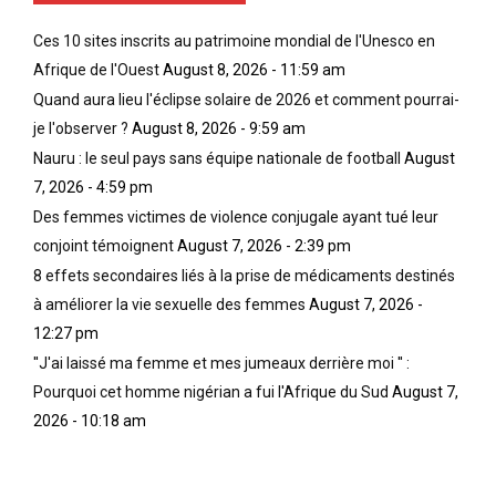
e
p
a
Ces 10 sites inscrits au patrimoine mondial de l'Unesco en
t
s
u
œ
;
o
Afrique de l'Ouest
August 8, 2026 - 11:59 am
u
(
u
Quand aura lieu l'éclipse solaire de 2026 et comment pourrai-
v
i
d
je l'observer ?
August 8, 2026 - 9:59 am
r
l
’
Nauru : le seul pays sans équipe nationale de football
August
a
n
u
n
’
t
7, 2026 - 4:59 pm
t
e
i
Des femmes victimes de violence conjugale ayant tué leur
a
s
l
conjoint témoignent
August 7, 2026 - 2:39 pm
u
t
i
8 effets secondaires liés à la prise de médicaments destinés
m
p
s
a
a
e
à améliorer la vie sexuelle des femmes
August 7, 2026 -
i
s
r
12:27 pm
n
q
d
''J'ai laissé ma femme et mes jumeaux derrière moi '' :
t
u
e
Pourquoi cet homme nigérian a fui l'Afrique du Sud
August 7,
i
e
s
e
s
t
2026 - 10:18 am
n
t
o
d
i
n
e
o
n