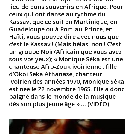
lieu de bons souvenirs en Afrique. Pour
t
l
e
r
a
f
ceux qui ont dansé au rythme du
e
v
u
Kassav, que ce soit en Martinique, en
m
a
s
Guadeloupe ou à Port-au-Prince, en
i
c
e
Haïti, vous pouvez dire avec nous que
n
h
r
c’est le Kassav ! (Mais hélas, non ! C’est
e
e
l
u
e
un groupe Noir/Africain que vous avez
e
r
l
s
sous vos yeux); « Monique Séka est une
e
l
c
chanteuse Afro-Zouk ivoirienne : fille
;
e
a
d’Okoi Seka Athanase, chanteur
s
-
n
ivoirien des années 1970, Monique Séka
a
m
o
r
ê
est née le 22 novembre 1965. Elle a donc
n
e
m
s
baigné dans le monde de la musique
p
e
d
dès son plus jeune âge » … (VIDÉO)
r
q
e
é
u
b
s
e
e
e
d
a
n
e
u