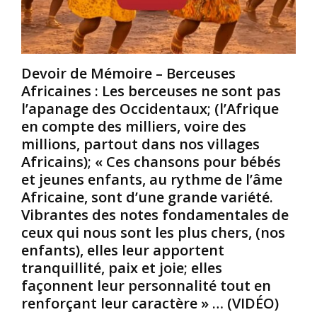
é
:
e
r
«
s
i
/
c
M
f
Devoir de Mémoire – Berceuses
a
i
e
Africaines : Les berceuses ne sont pas
i
e
m
n
u
m
l’apanage des Occidentaux; (l’Afrique
e
x
e
en compte des milliers, voire des
/
v
s
millions, partout dans nos villages
É
a
N
Africains); « Ces chansons pour bébés
g
u
o
et jeunes enfants, au rythme de l’âme
y
t
i
p
u
r
Africaine, sont d’une grande variété.
t
n
e
Vibrantes des notes fondamentales de
i
œ
s
ceux qui nous sont les plus chers, (nos
e
u
/
enfants), elles leur apportent
n
f
A
tranquillité, paix et joie; elles
n
d
f
e
a
façonnent leur personnalité tout en
r
–
n
i
renforçant leur caractère » … (VIDÉO)
É
s
c