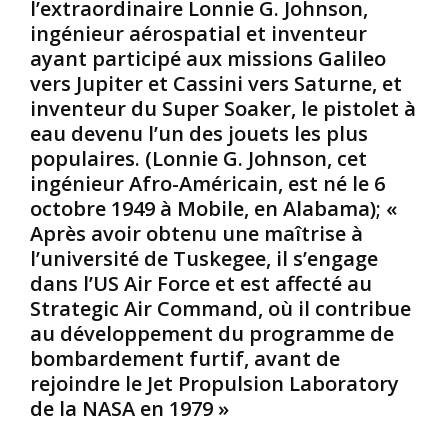
l’extraordinaire Lonnie G. Johnson,
n
e
i
ingénieur aérospatial et inventeur
e
f
l
ayant participé aux missions Galileo
s
e
l
/
m
e
vers Jupiter et Cassini vers Saturne, et
É
m
s
inventeur du Super Soaker, le pistolet à
g
e
/
eau devenu l’un des jouets les plus
y
s
f
populaires. (Lonnie G. Johnson, cet
p
e
e
ingénieur Afro-Américain, est né le 6
t
d
m
i
i
m
octobre 1949 à Mobile, en Alabama); «
e
t
e
Après avoir obtenu une maîtrise à
n
p
s
l’université de Tuskegee, il s’engage
n
e
N
dans l’US Air Force et est affecté au
e
u
o
Strategic Air Command, où il contribue
s
t
i
.
-
au développement du programme de
r
H
ê
e
bombardement furtif, avant de
a
t
s
rejoindre le Jet Propulsion Laboratory
t
r
/
de la NASA en 1979 »
h
e
A
o
f