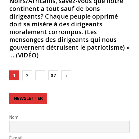
Noirs/Africains, savez-vous que notre
é
t
r
continent a tout sauf de bons
e
e
s
dirigeants? Chaque peuple opprimé
s
m
q
doit sa misère à des dirigeants
s
e
u
e
n
moralement corrompus. (Les
’
s
t
e
mensonges des dirigeants qui nous
l
à
l
gouvernent détruisent le patriotisme) »
e
l
l
… (VIDÉO)
s
a
e
p
s
s
l
o
p
Posts
u
u
1
2
…
37
o
s
r
r
pagination
i
c
t
m
e
e
NEWSLETTER
p
,
n
o
a
t
r
s
d
Nom
t
p
e
a
i
s
n
r
v
É-mail