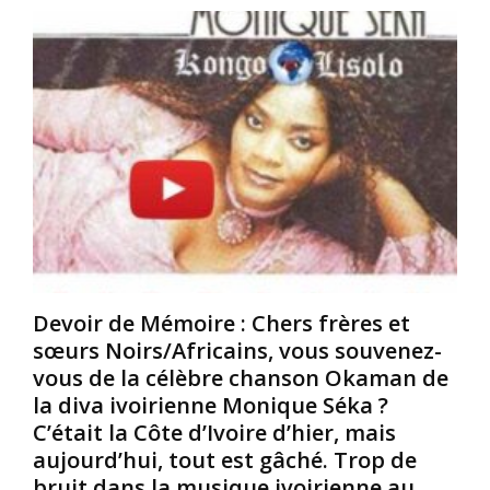
r
:
r
,
«
i
o
c
u
I
a
H
l
i
e
v
n
t
a
e
h
u
s
e
t
d
r
m
’
u
i
a
,
e
u
e
u
j
s
x
o
Devoir de Mémoire : Chers frères et
t
a
u
sœurs Noirs/Africains, vous souvenez-
l
l
r
vous de la célèbre chanson Okaman de
o
l
d
i
a
’
la diva ivoirienne Monique Séka ?
n
i
h
C’était la Côte d’Ivoire d’hier, mais
d
t
u
aujourd’hui, tout est gâché. Trop de
’
e
i
bruit dans la musique ivoirienne au
ê
r
r