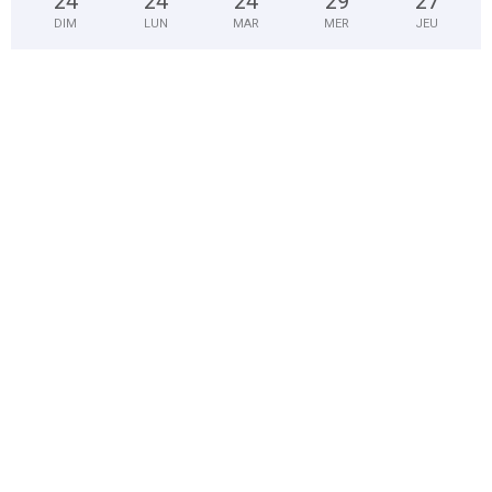
24
°
24
°
24
°
29
°
27
°
DIM
LUN
MAR
MER
JEU