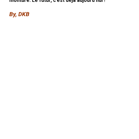
monture. Le futur, c’est déjà aujourd’hui !
By, DKB