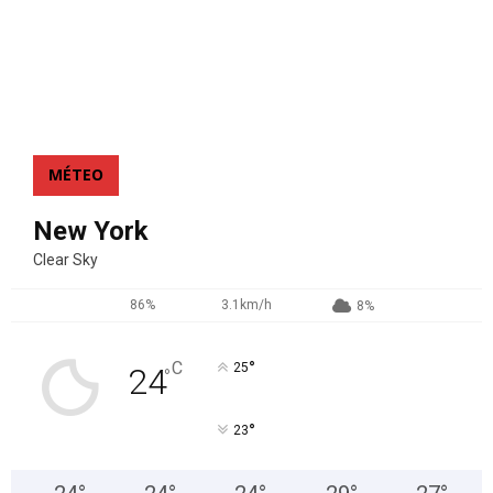
MÉTEO
New York
Clear Sky
86%
3.1km/h
8%
°
C
25
24
°
°
23