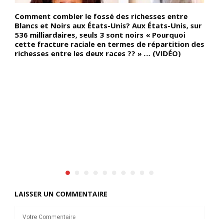
Comment combler le fossé des richesses entre
D
Blancs et Noirs aux États-Unis? Aux États-Unis, sur
e
536 milliardaires, seuls 3 sont noirs « Pourquoi
f
cette fracture raciale en termes de répartition des
d
richesses entre les deux races ?? » … (VIDÉO)
p
e,
i
i
vé
a
«
l
s
t
a
l
 à
LAISSER UN COMMENTAIRE