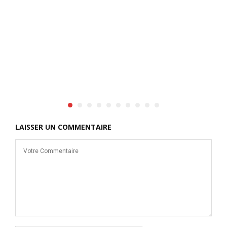
d
c
l
e
LAISSER UN COMMENTAIRE