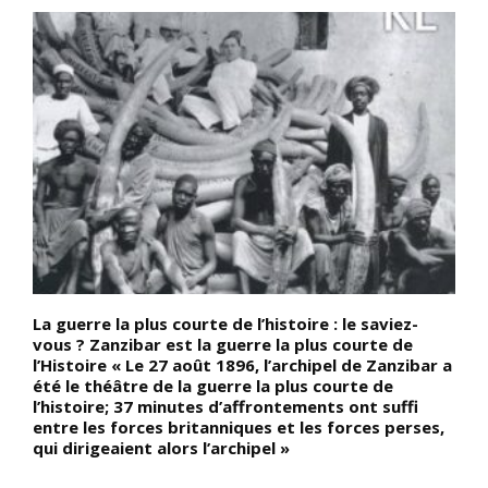
La guerre la plus courte de l’histoire : le saviez-
C
vous ? Zanzibar est la guerre la plus courte de
l
l’Histoire « Le 27 août 1896, l’archipel de Zanzibar a
K
été le théâtre de la guerre la plus courte de
M
d
l’histoire; 37 minutes d’affrontements ont suffi
d
entre les forces britanniques et les forces perses,
(
qui dirigeaient alors l’archipel »
s
d