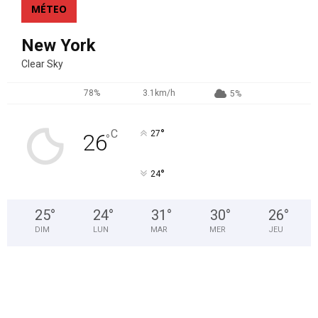
MÉTEO
New York
Clear Sky
78%
3.1km/h
5%
°
C
27
26
°
°
24
25
°
24
°
31
°
30
°
26
°
DIM
LUN
MAR
MER
JEU