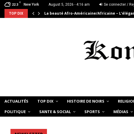
C
New York
August 5, 2026 - 4:16 am
Se connecter / Re
22.3
La beauté Afro-Américaine/Africaine – L’élég
TOP DIX
ACTUALITÉS
TOP DIX
HISTOIRE DE NOIRS
RELIGIO
POLITIQUE
SANTE & SOCIAL
SPORTS
MÉDIAS