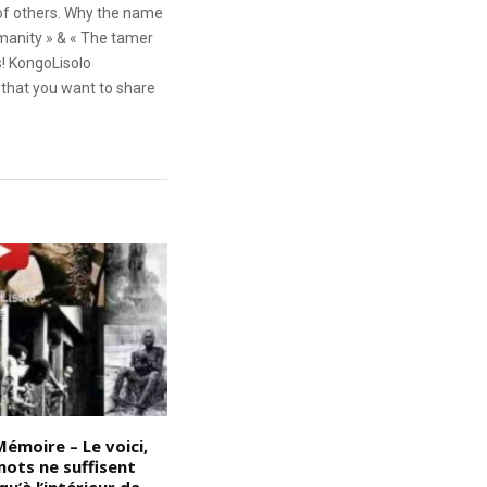
 of others. Why the name
anity » & « The tamer
s! KongoLisolo
that you want to share
émoire – Le voici,
Devoir de mémoire : voici;
D
mots ne suffisent
comment l’Occident a procédé
j