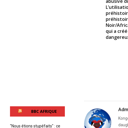
abusive d
L’utilisat
préhistoir
préhistoi
Noir/Afric
qui a cré
dangereux
Adm
BBC AFRIQUE
Kongo
daugh
"Nous étions stupéfaits" : ce