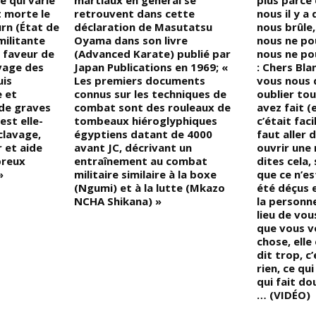
e qui varie
martiaux en général se
plus parce 
t morte le
retrouvent dans cette
nous il y a
rn (État de
déclaration de Masutatsu
nous brûle
militante
Oyama dans son livre
nous ne po
 faveur de
(Advanced Karate) publié par
nous ne po
avage des
Japan Publications en 1969; «
: Chers Bl
uis
Les premiers documents
vous nous d
e et
connus sur les techniques de
oublier to
 de graves
combat sont des rouleaux de
avez fait 
est elle-
tombeaux hiéroglyphiques
c’était faci
clavage,
égyptiens datant de 4000
faut aller d
r et aide
avant JC, décrivant un
ouvrir une
breux
entraînement au combat
dites cela,
»
militaire similaire à la boxe
que ce n’es
(Ngumi) et à la lutte (Mkazo
été déçus 
NCHA Shikana) »
la personne
lieu de vo
que vous v
chose, elle 
dit trop, c’
rien, ce qui
qui fait d
… (VIDÉO)