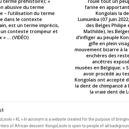
u terme préhistoire); «
roulé tout un peup
ion abusive du terme
farine en apportant
e – l’utilisation du terme
Kongolais la d
re dans le contexte
Lumumba (07 juin 2022,
ain, est un terme imprécis,
des Belges Philipe 
é un contexte trompeur et
Mathilde), les Belge
 » … (VIDÉO)
d’infliger au peuple Ko
gifle en plein vis
mouvement bizarre à la
enchères des reste
ancêtres exposé
musées en Belgique; «
avoir procédé au tes
Kongolais ont accepté d
la dent de chimpanzé à 
la vraie dent de
i1
Lisolo « KL » In acronym is a website created for the purpose of bringin
ters of African descent. KongoLisolo is open to people of all backgroun