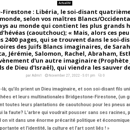
Actualité
Firestone : Libéria, le soi-disant quatrième
monde, selon vos maîtres Blancs/Occidenta
ys au monde qui contient les plus grands 
d’hévéas (caoutchouc); « Mais, alors ces peu
 2400 pages, qui se trouvent dans le soi-dis
stoires des Juifs Blancs imaginaires, de Sarah
a, Jérémie, Salomon, Rachel, Abraham, Esthe
vènement d’un autre imaginaire (Prophète J
ils de Dieu d’Israël), qui viendra les sauver d
par
Admi1
November 27, 2022 - 5:01 pm
0
à; qu’ils prient un Dieu imaginaire, et son soi-disant fils u
thées et leurs multinationales Bridgestone-Firestone, (un 
nt toutes leurs plantations de caoutchouc pour les pneus au
ui la faute? L’arbre qui voudrait pousser sans ses racines, 
 on vit dans une énorme précarité politique et économique,
portante et l’identité, la culture et l’art sont liés ! »