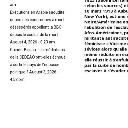
Makoko, & du roi Maloango) !
1825 (date incertain
am
 a
Chers Kongolais, nous avons
selon les sources) e
au
toujours cherché à connaître la
10 mars 1913 à Aubu
Exécutions en Arabie saoudite :
véritable nationalité de M. De
New York), est une 
quand des condamnés à mort
Brazza (italien ou français?)
Noire/Américaine en
,
Soi-disant, il est le fondateur
l’abolition de l’escl
désespérés appellent la BBC
l
de la ville de Brazzaville, mais
Afro-Américaines, p
depuis le couloir de la mort
n,
vous avez oublié que la ville de
militante antiracist
August 4, 2026 - 8:23 am
te
MFA existait bien avant
féministe « Victime
l’arrivée du monsieur en
sévices alors qu’elle 
Guinée-Bissau : les médiations
question au Kongo; « Vous
même réduite en es
de la CEDEAO ont-elles échoué
remarquerez que tous les pays
elle réussit à s’enfui
à sortir le pays de l'impasse
Africains ont changé les noms
par la suite de nom
,
de leurs capitales politiques
esclaves à s’évader 
politique ?
August 3, 2026 -
qui portaient les noms des
4:58 pm
pe
colons, le seul pays qui a gardé
sa capitale politique sous le
nom du colon est le Kongo
Brazzaville ! Et pourtant vous
ar
avez changé les noms de villes
comme (Dolisie- Loubomo,
Jacob- Nkayi, Forosse-
et
Owando, et pourquoi pas
Brazzaville ??) »