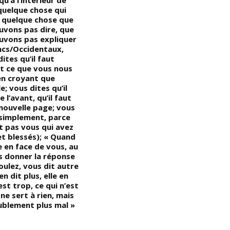
qu’à l’intérieur de
pour déposséder les
p
 quelque chose qui
Noirs/Africains de leur pouvoir
Af
, quelque chose que
et de leurs connaissances,
r
uvons pas dire, que
(l’astuce consistait à
N
uvons pas expliquer
déconnecter les Noirs/Africains
c
ancs/Occidentaux,
de tous leurs atouts et à
c
ites qu’il faut
perpétuer systématiquement
s
ut ce que vous nous
le processus spirituel, culturel
r
(en croyant que
traditionnel et de
(
le; vous dites qu’il
déracinement des
d
e l’avant, qu’il faut
Noirs/Africains); « Nous
d
 nouvelle page; vous
pouvons couper des fruits, des
l
 simplement, parce
fleurs, des feuilles, des tiges et
ta
t pas vous qui avez
des branches, mais tant que
c
et blessés); « Quand
l’arbre garde ses racines
q
 en face de vous, au
enfouies dans le sol, nous
m
us donner la réponse
n’avons pas à nous inquiéter,
c
oulez, vous dit autre
car il continuera à exister et à
e
en dit plus, elle en
produire davantage, (la vie de
A
est trop, ce qui n’est
l’arbre dépend de ses racines,
c
 ne sert à rien, mais
pour tuer définitivement un
c
oublement plus mal »
arbre, il suffit de couper ses
racines), c’est ce que les
Blancs/Occidentaux ont fait