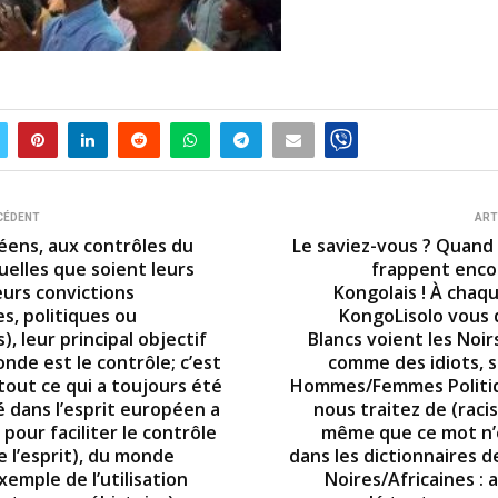
CÉDENT
ART
éens, aux contrôles du
Le saviez-vous ? Quand 
uelles que soient leurs
frappent encor
eurs convictions
Kongolais ! À chaq
es, politiques ou
KongoLisolo vous d
s), leur principal objectif
Blancs voient les Noir
nde est le contrôle; c’est
comme des idiots, s
tout ce qui a toujours été
Hommes/Femmes Politiq
 dans l’esprit européen a
nous traitez de (racis
pour faciliter le contrôle
même que ce mot n’
e l’esprit), du monde
dans les dictionnaires d
emple de l’utilisation
Noires/Africaines : 