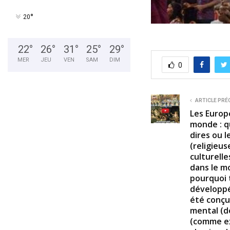
°
20
22
°
26
°
31
°
25
°
29
°
MER
JEU
VEN
SAM
DIM
0
ARTICLE PRÉ
Les Europ
monde : q
dires ou l
(religieus
culturelle
dans le mo
pourquoi 
développé
été conçu 
mental (d
(comme ex