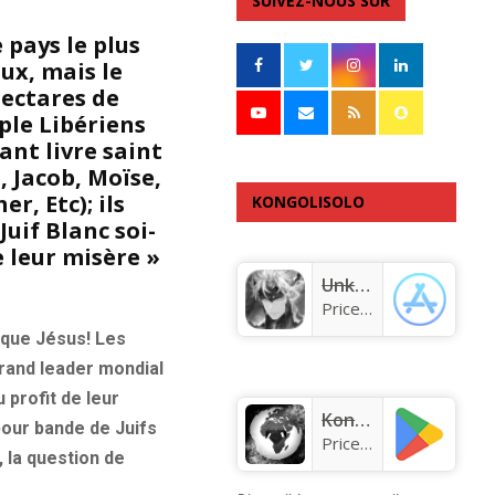
SUIVEZ-NOUS SUR
 pays le plus
ux, mais le
hectares de
ple Libériens
ant livre saint
, Jacob, Moïse,
r, Etc); ils
KONGOLISOLO
uif Blanc soi-
APPLICATION
e leur misère »
Unknown app
Price:
Free
nique Jésus! Les
grand leader mondial
 profit de leur
KongoLisolo
pour bande de Juifs
Price:
Free
 la question de