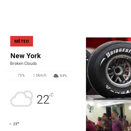
MÉTEO
New York
Broken Clouds
75%
1.5km/h
84%
C
22
°
°
23