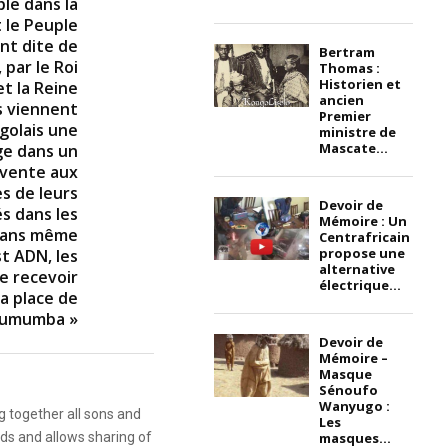
le dans la
 le Peuple
ent dite de
Bertram
 par le Roi
Thomas :
Historien et
et la Reine
ancien
s viennent
Premier
ngolais une
ministre de
Mascate...
age dans un
 vente aux
s de leurs
Devoir de
s dans les
Mémoire : Un
 Sans même
Centrafricain
propose une
t ADN, les
alternative
e recevoir
électrique...
la place de
 Lumumba »
Devoir de
Mémoire –
Masque
Sénoufo
Wanyugo :
g together all sons and
Les
masques...
ds and allows sharing of