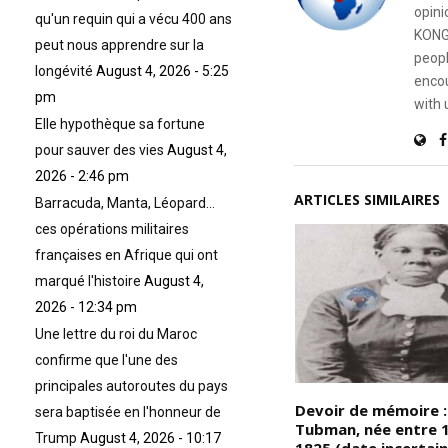
opini
qu'un requin qui a vécu 400 ans
KONG
peut nous apprendre sur la
peopl
longévité
August 4, 2026 - 5:25
encou
pm
with 
Elle hypothèque sa fortune
pour sauver des vies
August 4,
2026 - 2:46 pm
ARTICLES SIMILAIRES
Barracuda, Manta, Léopard…
ces opérations militaires
françaises en Afrique qui ont
marqué l'histoire
August 4,
2026 - 12:34 pm
Une lettre du roi du Maroc
confirme que l'une des
principales autoroutes du pays
Devoir de mémoire: l’aliénation
Devoir de mémoire :
sera baptisée en l'honneur de
du beau Kongo, (Du roi
Tubman, née entre 
Trump
August 4, 2026 - 10:17