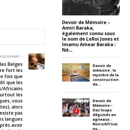
Devoir de Mémoire –
Amiri Baraka,
également connu sous
le nom de LeRoi Jones et
Imamu Amear Baraka :
Né...
ICLE SUIVANT
les Belges
Devoir de
e fort les
mémoire : le
mystère de la
ue fois que
construction
it que les
de...
s/Africains
urtout les
ues, vous
Devoir de
Mémoire –
tes), alors
Des loups
existe pas
déguisés en
es langues
agneaux :
Noirs/Africai
après avoir
ns...