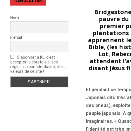
NEWSLETTER
Bridgestone-
pauvre du 
Nom
premier pa
plantations 
É-mail
apprennent les
Bible, (les hi
Lot, Rebecc
S'abonner à KL, c'est
attendent l’a
accepter la courtoisie, ses
disant Jésus f
règles, sa confidentialité, et les
valeurs de ce site !
Et pendant ce temps-l
Japonais dits très a
des pneus), exploite
peuple japonais. À q
Imaginaires. « Quand
l’identité est très im