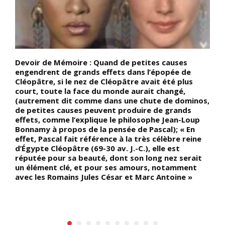
Devoir de Mémoire : Quand de petites causes
D
t
engendrent de grands effets dans l’épopée de
œ
Cléopâtre, si le nez de Cléopâtre avait été plus
N
court, toute la face du monde aurait changé,
o
(autrement dit comme dans une chute de dominos,
v
de petites causes peuvent produire de grands
n
effets, comme l’explique le philosophe Jean-Loup
t
e
Bonnamy à propos de la pensée de Pascal); « En
c
e
effet, Pascal fait référence à la très célèbre reine
m
d’Égypte Cléopâtre (69-30 av. J.-C.), elle est
q
réputée pour sa beauté, dont son long nez serait
t
s
un élément clé, et pour ses amours, notamment
p
avec les Romains Jules César et Marc Antoine »
D
l
o