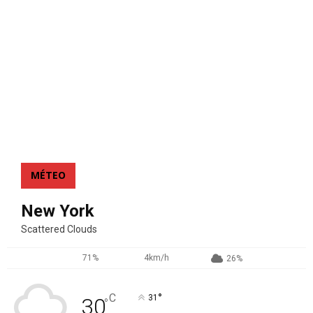
MÉTEO
New York
Scattered Clouds
71%
4km/h
26%
°
C
31
30
°