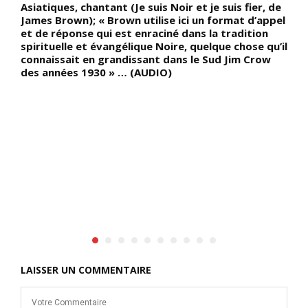
re
Asiatiques, chantant (Je suis Noir et je suis fier, de
p
s
James Brown); « Brown utilise ici un format d’appel
q
t
et de réponse qui est enraciné dans la tradition
c
ni
spirituelle et évangélique Noire, quelque chose qu’il
N
connaissait en grandissant dans le Sud Jim Crow
c
des années 1930 » … (AUDIO)
r
m
s
en
LAISSER UN COMMENTAIRE