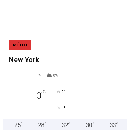
MÉTEO
New York
%
0%
°
C
0
0
°
°
0
25
°
28
°
32
°
30
°
33
°