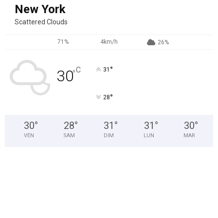
New York
Scattered Clouds
71%
4km/h
26%
°
C
31
30
°
°
28
30
°
28
°
31
°
31
°
30
°
VEN
SAM
DIM
LUN
MAR