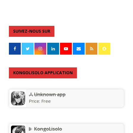
SUIVEZ-NOUS SUR
KONGOLISOLO APPLICATION
Unknown app
Price:
Free
KongoLisolo