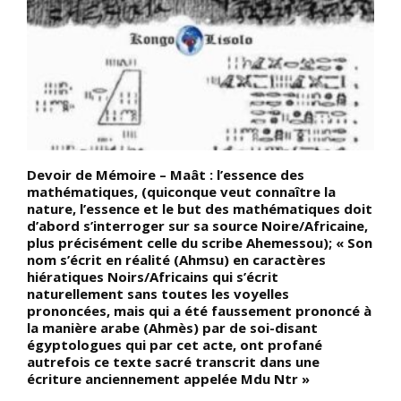
Devoir de Mémoire – Maât : l’essence des
L
mathématiques, (quiconque veut connaître la
b
s
nature, l’essence et le but des mathématiques doit
a
e
d’abord s’interroger sur sa source Noire/Africaine,
?
plus précisément celle du scribe Ahemessou); « Son
a
nom s’écrit en réalité (Ahmsu) en caractères
c
hiératiques Noirs/Africains qui s’écrit
d
naturellement sans toutes les voyelles
prononcées, mais qui a été faussement prononcé à
la manière arabe (Ahmès) par de soi-disant
égyptologues qui par cet acte, ont profané
autrefois ce texte sacré transcrit dans une
écriture anciennement appelée Mdu Ntr »