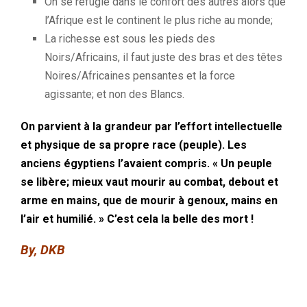
On se réfugie dans le confort des autres alors que
l’Afrique est le continent le plus riche au monde;
La richesse est sous les pieds des
Noirs/Africains,
il
faut juste des bras et des têtes
Noires/
Africaines pensantes
et la force
agissante;
et non des Blancs.
On parvient à la grandeur par l’effort intellectuelle
et physique de sa propre race
(peuple)
.
Les
anciens égyptiens l’avaient compris.
« Un peuple
se libère;
mieux
vaut mourir au combat, debout et
arme en mains, que de mourir à genoux, mains en
l’air et humilié.
» C’est cela la belle des
mort !
By, DKB