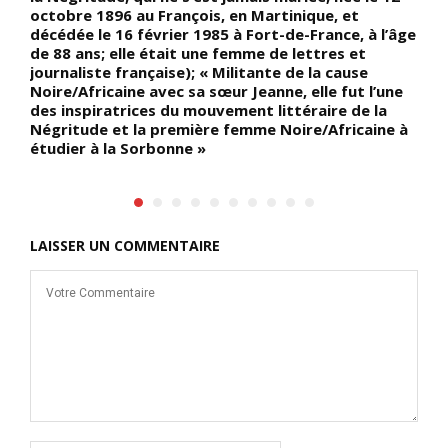
octobre 1896 au François, en Martinique, et
t
8
décédée le 16 février 1985 à Fort-de-France, à l’âge
à
de 88 ans; elle était une femme de lettres et
M
journaliste française); « Militante de la cause
N
Noire/Africaine avec sa sœur Jeanne, elle fut l’une
c
des inspiratrices du mouvement littéraire de la
r
Négritude et la première femme Noire/Africaine à
s
étudier à la Sorbonne »
d
LAISSER UN COMMENTAIRE