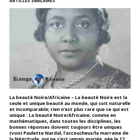
ARTICLES SIMILAIRES
La beauté Noire/Africaine – La beauté Noire est la
D
re
seule et unique beauté au monde, qui soit naturelle
b
et incomparable; rien n’est plus rare que ce qui est
à
unique : La beauté Noire/Africaine; comme en
v
mathématiques, dans toutes les disciplines, les
s
bonnes réponses doivent toujours être uniques
e
(voici Paulette Nardal, l’accoucheus/la marraine de
l
la Négritude, qui ne s’est jamais mariée, née le 12
p