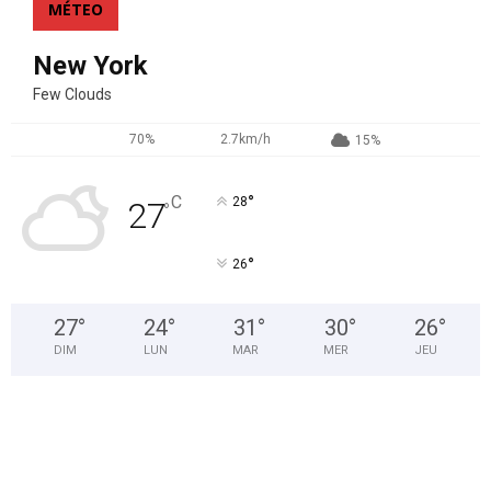
MÉTEO
New York
Few Clouds
70%
2.7km/h
15%
°
C
28
27
°
°
26
27
°
24
°
31
°
30
°
26
°
DIM
LUN
MAR
MER
JEU