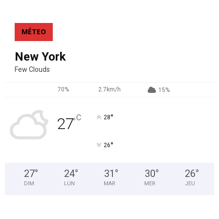
MÉTEO
New York
Few Clouds
70%
2.7km/h
15%
°
C
28
27
°
°
26
27
°
24
°
31
°
30
°
26
°
DIM
LUN
MAR
MER
JEU