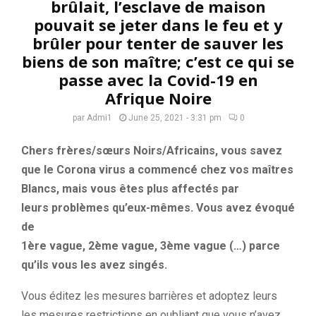
brûlait, l’esclave de maison
pouvait se jeter dans le feu et y
brûler pour tenter de sauver les
biens de son maître; c’est ce qui se
passe avec la Covid-19 en
Afrique Noire
par
Admi1
June 25, 2021 - 3:31 pm
0
Chers frères/
sœurs Noirs/Africains, vous savez
que le Corona virus a commencé chez vos maîtres
Blancs, mais vous êtes plus affectés par
leurs problèmes qu’eux-mêmes.
Vous avez
évoqué
de
1ère
vague,
2ème
vague,
3ème
vague
(…)
parce
qu’ils vous les avez singés.
Vous éditez les mesures barrières et adoptez leurs
les mesures restrictions en oubliant que vous n’avez