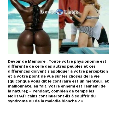
Devoir de Mémoire : Toute votre physionomie est
D
différente de celle des autres peuples et ces
B
différences doivent s’appliquer à votre perception
c
l
et à votre point de vue sur les choses de la vie
l
(quiconque vous dit le contraire est un menteur, et
c
t
malhonnête, en fait, votre ennemi est l’ennemi de
«
la nature); « Pendant, combien de temps les
l
Noirs/Africains continueront-ils à souffrir du
t
syndrome ou de la maladie blanche ? »
S
(
l
l