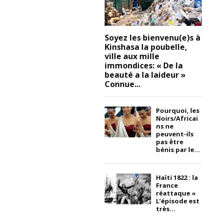
Soyez les bienvenu(e)s à
Kinshasa la poubelle,
ville aux mille
immondices: « De la
beauté a la laideur »
Connue...
Pourquoi, les
Noirs/Africai
ns ne
peuvent-ils
pas être
bénis par le...
Haïti 1822 : la
France
réattaque «
L’épisode est
très...