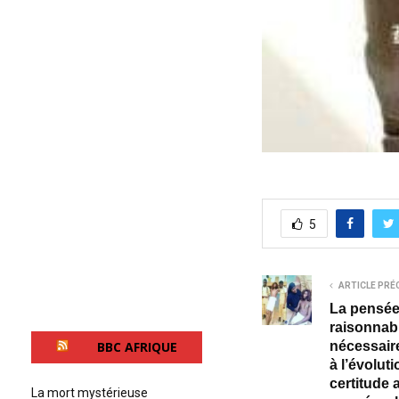
5
ARTICLE PRÉ
La pensée
raisonnabl
nécessaire
BBC AFRIQUE
à l’évoluti
certitude 
La mort mystérieuse