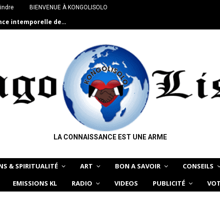
indre
BIENVENUE À KONGOLISOLO
ance intemporelle de…
LA CONNAISSANCE EST UNE ARME
NS & SPIRITUALITÉ
ART
BON A SAVOIR
CONSEILS
EMISSIONS KL
RADIO
VIDEOS
PUBLICITÉ
VOT