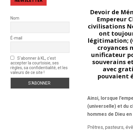
NEWSLETTER
Devoir de Mé
Empereur Chr
Nom
civilisations 
ont toujour
É-mail
légitimation; 
croyances m
unificateur p
S'abonner à KL, c'est
souverains et
accepter la courtoisie, ses
avec grati
règles, sa confidentialité, et les
valeurs de ce site !
pouvaient é
Ainsi, lorsque l’emp
(universelle) et du 
hommes de Dieu en I
Prêtres, pasteurs, év