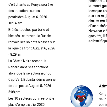
pensée – l
d'éléphants au Kenya soulève
la mort ga
lorsque to
des questions sur les
sur un suj
pesticides
August 6, 2026 -
doute est 
10:14 am
d’une théo
Brûlés, touchés par balle et
Newton dé
gravité, i
blessés : comment la Russie
scientifiqu
renvoie ses soldats blessés sur
la ligne de front
August 6, 2026
- 8:29 am
La Côte d'Ivoire reconduit
Renard dans ses fonctions
alors que le sélectionneur du
Cap-Vert, Bubista, démissionne
de son poste
August 5, 2026 -
Adm
5:08 pm
Kongo
Les 10 secteurs qui créeront le
daugh
opini
plus d'emplois d'ici 2030