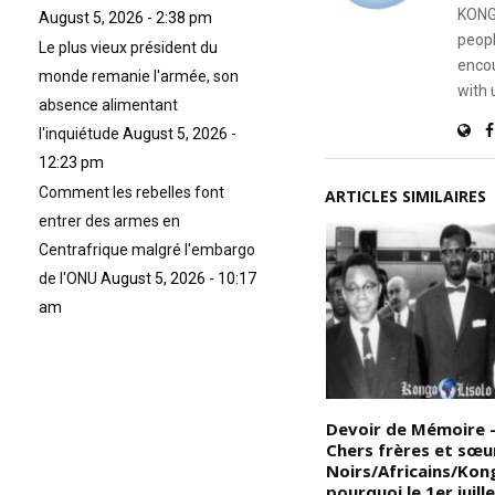
KONG
August 5, 2026 - 2:38 pm
peopl
Le plus vieux président du
encou
monde remanie l'armée, son
with 
absence alimentant
l'inquiétude
August 5, 2026 -
12:23 pm
Comment les rebelles font
ARTICLES SIMILAIRES
entrer des armes en
Centrafrique malgré l'embargo
de l'ONU
August 5, 2026 - 10:17
am
Devoir de Mémoire – Les
Devoir de Mémoire 
ns
Kalasiris : La mode est née en
Chers frères et sœu
ue
Afrique bien avant son temps.
Noirs/Africains/Kong
Voici l’un des vêtements
pourquoi le 1er juille