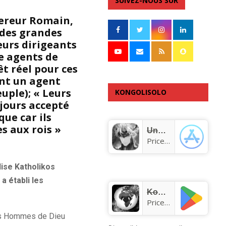
SUIVEZ-NOUS SUR
ereur Romain,
e des grandes
eurs dirigeants
me agents de
t réel pour ces
ent un agent
uple); « Leurs
KONGOLISOLO
ujours accepté
APPLICATION
que car ils
s aux rois »
Unknown app
Price:
Free
lise Katholikos
a établi les
KongoLisolo
Price:
Free
des Hommes de Dieu