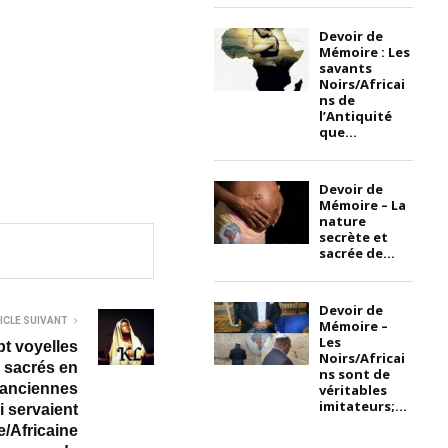
Devoir de
Mémoire : Les
savants
Noirs/Africai
ns de
l’Antiquité
que...
Devoir de
Mémoire – La
nature
secrète et
sacrée de...
Devoir de
ICLE SUIVANT
Mémoire –
Les
t voyelles
Noirs/Africai
s sacrés en
ns sont de
 anciennes
véritables
imitateurs;...
i servaient
e/Africaine