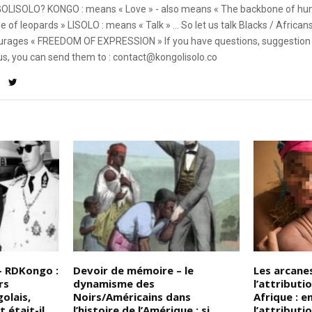
OLISOLO? KONGO : means « Love » - also means « The backbone of hum
e of leopards » LISOLO : means « Talk » ... So let us talk Blacks / African
rages « FREEDOM OF EXPRESSION » If you have questions, suggestion 
us, you can send them to : contact@kongolisolo.co
– RDKongo :
Devoir de mémoire – le
Les arcane
rs
dynamisme des
l’attribut
olais,
Noirs/Américains dans
Afrique : e
t était-il
l’histoire de l’Amérique : si
l’attributi