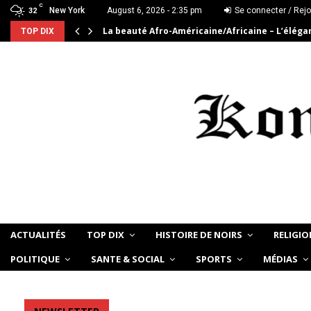
C
New York
August 6, 2026 - 2:35 pm
Se connecter / Rejo
32
La beauté Afro-Américaine/Africaine – L’élég
TOP DIX
ACTUALITÉS
TOP DIX
HISTOIRE DE NOIRS
RELIGIO
POLITIQUE
SANTE & SOCIAL
SPORTS
MÉDIAS