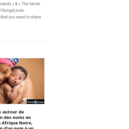
anity » & « The tamer
s! KongoLisolo
that you want to share
s autour de
Devoir de mémoire :
D
ion des noms en
Technologiquement parlant,
d
n Afrique Noire,
les Noirs/Africains étaient
e
on d’un nom à un
assez modernes et
l