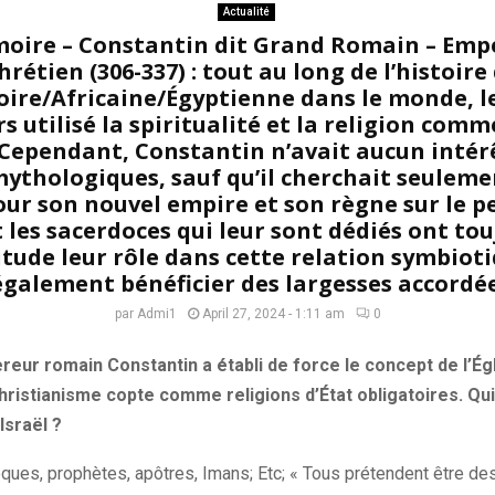
Actualité
moire – Constantin dit Grand Romain – Emp
étien (306-337) : tout au long de l’histoir
Noire/Africaine/Égyptienne dans le monde, l
s utilisé la spiritualité et la religion com
(Cependant, Constantin n’avait aucun intérê
ythologiques, sauf qu’il cherchait seulem
our son nouvel empire et son règne sur le pe
 les sacerdoces qui leur sont dédiés ont to
tude leur rôle dans cette relation symbioti
galement bénéficier des largesses accordée
par
Admi1
April 27, 2024 - 1:11 am
0
ereur romain Constantin a établi de force le concept de l’Ég
christianisme copte comme religions d’État obligatoires. Qui 
sraël ?
êques, prophètes, apôtres, Imans; Etc; « Tous prétendent être 