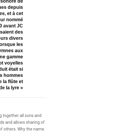
n sonore de
ues depuis
s, et à cet
geur nommé
00 avant JC
isaient des
eurs divers
lorsque les
hymnes aux
t une gamme
pt voyelles
uit était si
les hommes
 la flûte et
de la lyre »
g together all sons and
ds and allows sharing of
 of others. Why the name