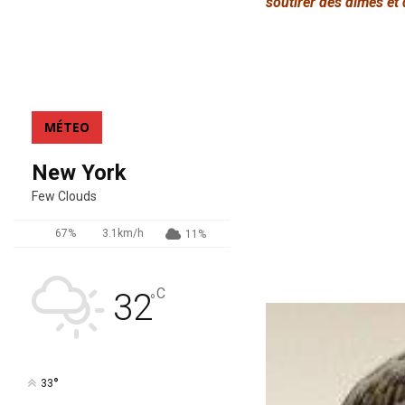
soutirer des dîmes et 
MÉTEO
New York
Few Clouds
67%
3.1km/h
11%
C
32
°
°
33