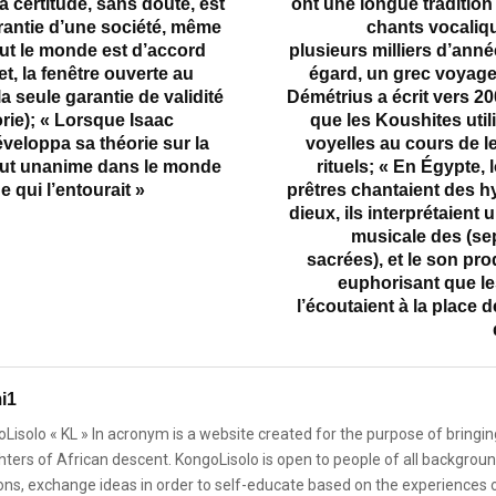
a certitude, sans doute, est
ont une longue traditio
rantie d’une société, même
chants vocaliq
ut le monde est d’accord
plusieurs milliers d’année
et, la fenêtre ouverte au
égard, un grec voya
la seule garantie de validité
Démétrius a écrit vers 2
rie); « Lorsque Isaac
que les Koushites util
veloppa sa théorie sur la
voyelles au cours de l
l fut unanime dans le monde
rituels; « En Égypte, 
e qui l’entourait »
prêtres chantaient des 
dieux, ils interprétaien
musicale des (se
sacrées), et le son prod
euphorisant que 
l’écoutaient à la place de
i1
Lisolo « KL » In acronym is a website created for the purpose of bringin
ters of African descent. KongoLisolo is open to people of all backgroun
ons, exchange ideas in order to self-educate based on the experiences