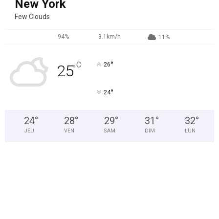
New York
Few Clouds
94%
3.1km/h
11%
°
C
26
25
°
°
24
24
°
28
°
29
°
31
°
32
°
JEU
VEN
SAM
DIM
LUN