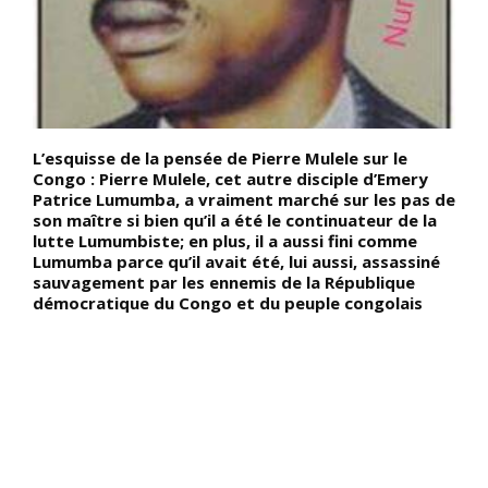
L’esquisse de la pensée de Pierre Mulele sur le
D
Congo : Pierre Mulele, cet autre disciple d’Emery
T
Patrice Lumumba, a vraiment marché sur les pas de
O
son maître si bien qu’il a été le continuateur de la
f
lutte Lumumbiste; en plus, il a aussi fini comme
s
Lumumba parce qu’il avait été, lui aussi, assassiné
s
sauvagement par les ennemis de la République
T
démocratique du Congo et du peuple congolais
N
p
c
r
t
é
q
«
t
n