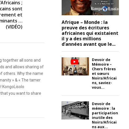
Africains ;
icains sont
rement et
minants …
Afrique – Monde : la
(VIDÉO)
preuve des écritures
africaines qui existaient
il y a des millions
d’années avant que le...
Devoir de
g together all sons and
Mémoire –
ds and allows sharing of
Chers frères
et sœurs
 of others. Why the name
Noirs/Africai
anity » & « The tamer
ns, saviez-
s! KongoLisolo
vous...
that you want to share
Devoir de
mémoire : la
participation
inutile des
Noirs/Africai
ns aux...