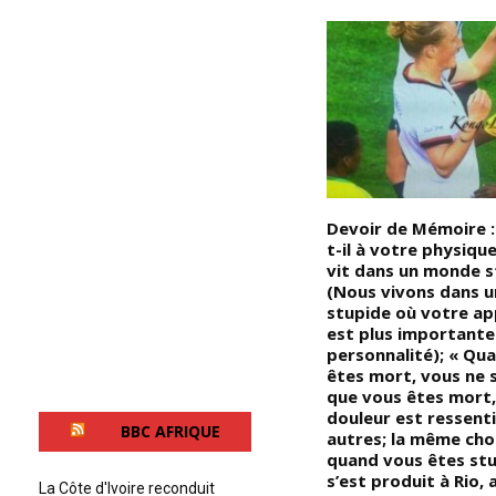
La beauté Noire/Africaine – La
Devoir de Mémoire : 
a
beauté Noire est la seule et
t-il à votre physiqu
-
unique beauté au monde, qui
vit dans un monde s
soit naturelle et incomparable;
(Nous vivons dans 
rien n’est plus rare que ce qui
stupide où votre a
est unique : La beauté
est plus importante
oi
Noire/Africaine; comme en
personnalité); « Qu
mathématiques, dans toutes
êtes mort, vous ne 
les disciplines, les bonnes
que vous êtes mort,
ue
réponses doivent toujours
douleur est ressenti
BBC AFRIQUE
e
être uniques (voici Paulette
autres; la même cho
ur
Nardal, l’accoucheus/la
quand vous êtes stu
marraine de la Négritude, qui
s’est produit à Rio, a
La Côte d'Ivoire reconduit