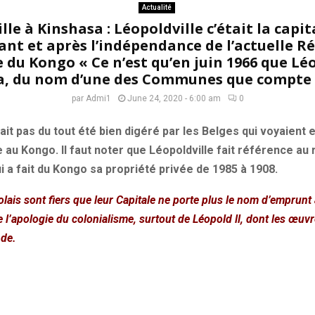
Actualité
lle à Kinshasa : Léopoldville c’était la capi
ant et après l’indépendance de l’actuelle R
du Kongo « Ce n’est qu’en juin 1966 que Léo
a, du nom d’une des Communes que compte la
par
Admi1
June 24, 2020 - 6:00 am
0
it pas du tout été bien digéré par les Belges qui voyaient
e au Kongo.
Il faut noter que
Léopoldville
fait référence au 
i a fait du Kongo sa propriété privée de 1985 à 1908.
lais sont fiers que leur Capitale ne porte plus le nom d’emprunt
re l’apologie du colonialisme, surtout de Léopold
ll,
dont les œuvre
nde.