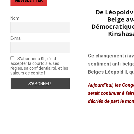
NEWSLETTER
De Léopoldvi
Belge av
Nom
Démocratique 
Kinshas
É-mail
Ce changement n’ava
S'abonner à KL, c'est
accepter la courtoisie, ses
sentiment anti-belg
règles, sa confidentialité, et les
Belges
Léopold II,
qu
valeurs de ce site !
Aujourd’hui, les Congo
serait continuer à fai
décriés de part le mo