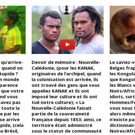
qu’arrive-
Devoir de mémoire : Nouvelle-
Le saviez-
e quand on
Calédonie, (pour les KANAK,
Belges fra
tupide ?
originaires de l’archipel, quand
les Kongola
un monde
la colonisation est arrivée, ils
que KongoL
pparence
ont trouvé des gens que vous
les Blancs 
 que votre
appeliez KANAK et ils ont
Noirs/Afri
and vous
imposé leur culture et ils ont
idiots, sur
savez pas
tué notre culture); « La
Hommes/Fe
 toute la
Nouvelle-Calédonie faisait
vous nous t
e par les
partie de la souveraineté
alors mêm
se arrive
française depuis 1853; ainsi, ce
n’existe pa
pide, (cela
territoire était administré
dictionnai
u Brésil,
sous le statut de communauté
Noires/Afri