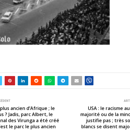
CÉDENT
ART
 plus ancien d’Afrique ; le
USA : le racisme a
s ? Jadis, parc Albert, le
majorité ou de la min
onal des Virunga a été créé
justifie pas ; très s
’est le parc le plus ancien
blancs se disent majo