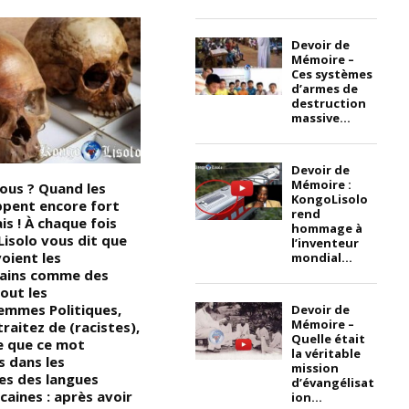
Devoir de
Mémoire –
Ces systèmes
d’armes de
destruction
massive...
Devoir de
Mémoire :
vous ? Quand les
Devoir de mémoire : voici;
A
KongoLisolo
ppent encore fort
comment l’Occident a procédé
t
rend
is ! À chaque fois
pour déposséder les
d
hommage à
isolo vous dit que
Noirs/Africains de leur pouvoir
l
l’inventeur
voient les
et de leurs connaissances,
ét
mondial...
cains comme des
(l’astuce consistait à
p
tout les
déconnecter les Noirs/Africains
N
mmes Politiques,
de tous leurs atouts et à
K
Devoir de
Mémoire –
raitez de (racistes),
perpétuer systématiquement
b
Quelle était
e que ce mot
le processus spirituel, culturel
r
la véritable
s dans les
traditionnel et de
t
mission
res des langues
déracinement des
i
d’évangélisat
caines : après avoir
Noirs/Africains); « Nous
ion...