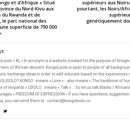
ongo et d’Afrique « Situé
supérieurs aux Noirs/
rovince du Nord-Kivu aux
pourtant, les Noirs/Afr
s du Rwanda et de
supérieu
 le parc national des
génétiquement do
 une superficie de 790 000
»
i1
Lisolo « KL » In acronym is a website created for the purpose of bringin
ters of African descent. KongoLisolo is open to people of all backgroun
ons, exchange ideas in order to self-educate based on the experiences
OLISOLO? KONGO : means « Love » - also means « The backbone of hum
e of leopards » LISOLO : means « Talk » ... So let us talk Blacks / African
rages « FREEDOM OF EXPRESSION » If you have questions, suggestion 
us, you can send them to : contact@kongolisolo.co