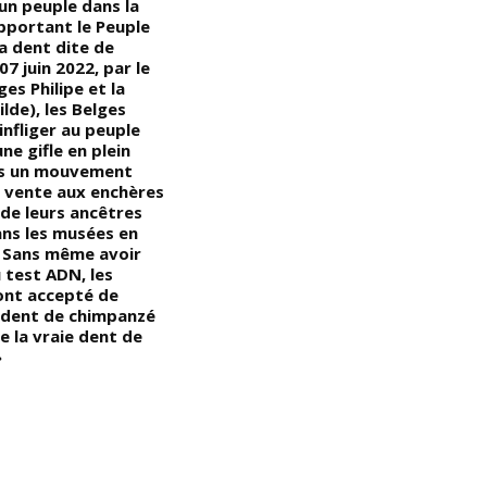
un peuple dans la
pouvons couper des fruits, des
apportant le Peuple
fleurs, des feuilles, des tiges et
a dent dite de
des branches, mais tant que
7 juin 2022, par le
l’arbre garde ses racines
ges Philipe et la
enfouies dans le sol, nous
lde), les Belges
n’avons pas à nous inquiéter,
infliger au peuple
car il continuera à exister et à
ne gifle en plein
produire davantage, (la vie de
ns un mouvement
l’arbre dépend de ses racines,
a vente aux enchères
pour tuer définitivement un
 de leurs ancêtres
arbre, il suffit de couper ses
ns les musées en
racines), c’est ce que les
« Sans même avoir
Blancs/Occidentaux ont fait
 test ADN, les
aux Noirs/Africains »
ont accepté de
a dent de chimpanzé
de la vraie dent de
»