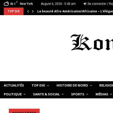
C
New York
August 6, 2026 - 5:45 am
Se connecter / Re
25.1
La beauté Afro-Américaine/Africaine – L’élég
TOP DIX
ACTUALITÉS
TOP DIX
HISTOIRE DE NOIRS
RELIGIO
POLITIQUE
SANTE & SOCIAL
SPORTS
MÉDIAS