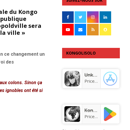
SUIVEZ-NOUS SUR
tale du Kongo
épublique
poldville sera
 ville »
KONGOLISOLO
 en ce changement un
roi des
APPLICATION
Unknown app
Price:
Free
 aux colons.
Sinon ça
s ignobles ont été si
KongoLisolo
Price:
Free