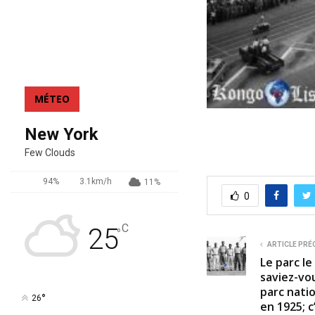
MÉTEO
New York
Few Clouds
94%
3.1km/h
11%
0
C
25
°
ARTICLE PRÉ
Le parc le
saviez-vou
parc nati
°
26
en 1925; c