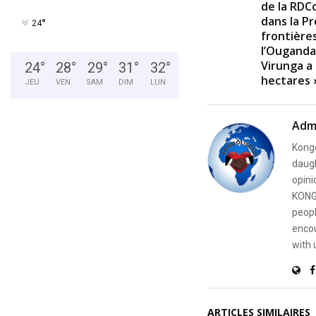
de la RDC
dans la P
°
24
frontière
l’Ouganda,
Virunga a
24
°
28
°
29
°
31
°
32
°
hectares 
JEU
VEN
SAM
DIM
LUN
Adm
Kongo
daugh
opini
KONG
peopl
encou
with 
ARTICLES SIMILAIRES