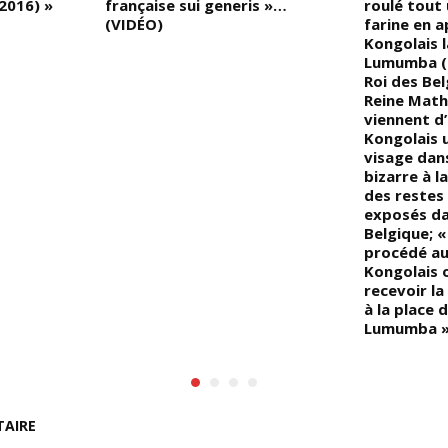
2016) »
française sui generis »…
roulé tout 
(VIDÉO)
farine en 
Kongolais l
Lumumba (0
Roi des Bel
Reine Mathi
viennent d’
Kongolais u
visage da
bizarre à l
des restes
exposés da
Belgique; 
procédé au
Kongolais 
recevoir l
à la place 
Lumumba 
TAIRE