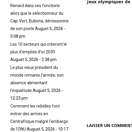
ne s’est jamais mariée, née le
Jeux olympiques de 
Renard dans ses fonctions
12 octobre 1896 au François,
en Martinique, et décédée le 16
alors que le sélectionneur du
février 1985 à Fort-de-France,
Cap-Vert, Bubista, démissionne
à l’âge de 88 ans; elle était une
de son poste
August 5, 2026 -
femme de lettres et
journaliste française); «
5:08 pm
s
Militante de la cause
Les 10 secteurs qui créeront le
Noire/Africaine avec sa sœur
Jeanne, elle fut l’une des
plus d'emplois d'ici 2030
es
inspiratrices du mouvement
August 5, 2026 - 2:38 pm
littéraire de la Négritude et la
Le plus vieux président du
première femme
Noire/Africaine à étudier à la
monde remanie l'armée, son
Sorbonne »
absence alimentant
l'inquiétude
August 5, 2026 -
12:23 pm
Comment les rebelles font
entrer des armes en
Centrafrique malgré l'embargo
LAISSER UN COMMEN
de l'ONU
August 5, 2026 - 10:17