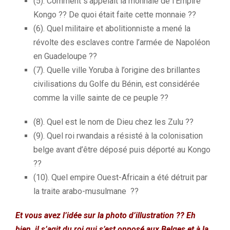
(5). Comment s’appelait la monnaie de l’Empire
Kongo ?? De quoi était faite cette monnaie ??
(6). Quel militaire et abolitionniste a mené la
révolte des esclaves contre l’armée de Napoléon
en Guadeloupe ??
(7). Quelle ville Yoruba à l’origine des brillantes
civilisations du Golfe du Bénin, est considérée
comme la ville sainte de ce peuple ??
(8). Quel est le nom de Dieu chez les Zulu ??
(9). Quel roi rwandais a résisté à la colonisation
belge avant d’être déposé puis déporté au Kongo
??
(10). Quel empire Ouest-Africain a été détruit par
la traite arabo-musulmane ??
Et vous avez l’idée sur la photo d’illustration ?? Eh
bien, il s’agit du roi qui s’est opposé aux Belges et à la