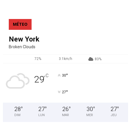
MÉTEO
New York
Broken Clouds
72%
3.1km/h
83%
°
C
30
29
°
°
27
28
°
27
°
26
°
30
°
27
°
DIM
LUN
MAR
MER
JEU