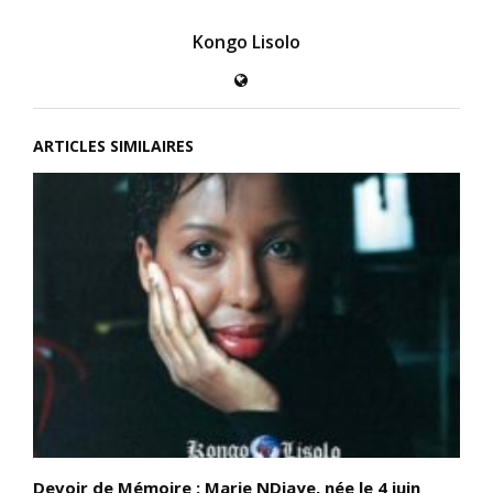
Kongo Lisolo
ARTICLES SIMILAIRES
Devoir de Mémoire : Marie NDiaye, née le 4 juin
L