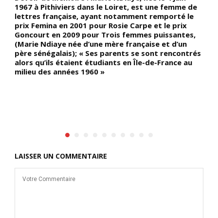
1967 à Pithiviers dans le Loiret, est une femme de
d
lettres française, ayant notamment remporté le
c
prix Femina en 2001 pour Rosie Carpe et le prix
h
-
Goncourt en 2009 pour Trois femmes puissantes,
v
(Marie Ndiaye née d’une mère française et d’un
a
père sénégalais); « Ses parents se sont rencontrés
l
alors qu’ils étaient étudiants en Île-de-France au
d
milieu des années 1960 »
t
l
LAISSER UN COMMENTAIRE