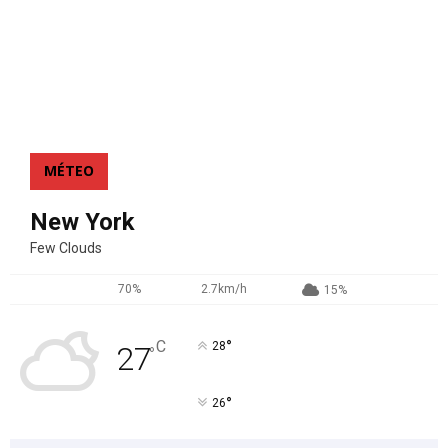
MÉTEO
New York
Few Clouds
70%
2.7km/h
15%
°
C
28
27
°
°
26