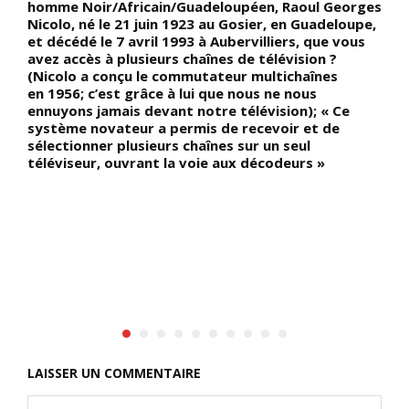
homme Noir/Africain/Guadeloupéen, Raoul Georges
p
Nicolo, né le 21 juin 1923 au Gosier, en Guadeloupe,
m
et décédé le 7 avril 1993 à Aubervilliers, que vous
p
avez accès à plusieurs chaînes de télévision ?
e
(Nicolo a conçu le commutateur multichaînes
N
en 1956; c’est grâce à lui que nous ne nous
m
ennuyons jamais devant notre télévision); « Ce
é
système novateur a permis de recevoir et de
c
sélectionner plusieurs chaînes sur un seul
l
téléviseur, ouvrant la voie aux décodeurs »
m
e
a
LAISSER UN COMMENTAIRE