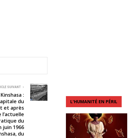
ICLE SUIVANT
 Kinshasa :
capitale du
L'HUMANITÉ EN PÉRIL
t et après
 l’actuelle
atique du
 juin 1966
inshasa, du