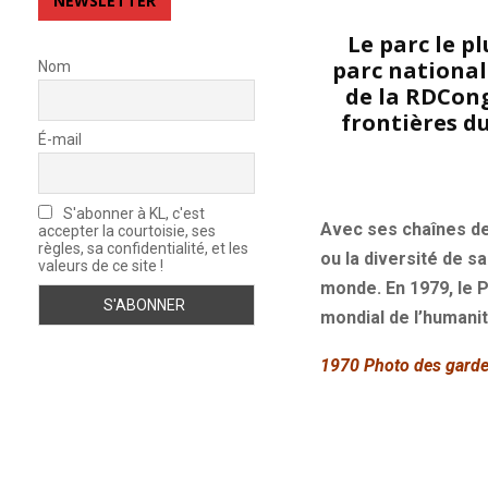
NEWSLETTER
Le parc le pl
parc national 
Nom
de la RDCong
frontières d
É-mail
S'abonner à KL, c'est
Avec ses chaînes de 
accepter la courtoisie, ses
règles, sa confidentialité, et les
ou la diversité de sa
valeurs de ce site !
monde.
En 1979, le 
mondial de l’humanit
1970 Photo des gardes