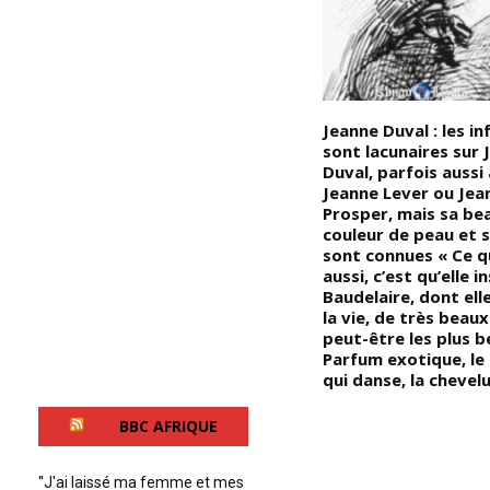
re
CPI : Fatou Ben Djouba, une
Jeanne Duval : les i
épine qui fait si mal à l’honneur
sont lacunaires sur 
de l’Afrique « Certains aliénés »
Duval, parfois aussi
sont prêts à vendre père et
Jeanne Lever ou Jea
mère et à mettre
Prosper, mais sa bea
définitivement l’Afrique à
couleur de peau et s
genoux juste pour bénéficier
sont connues « Ce qu
d’un sourire hypocrite du
aussi, c’est qu’elle i
maître : Les États-Unis ont
Baudelaire, dont ell
révoqué le visa de la
la vie, de très beau
procureure générale de la Cour
peut-être les plus b
pénale internationale, « Fatou
Parfum exotique, le
Bensouda » en réaction à
qui danse, la chevel
;
l’éventuelle ouverture d’une
enquête sur des crimes de
BBC AFRIQUE
guerre présumés commis par
des soldats américains en
Afghanistan
''J'ai laissé ma femme et mes