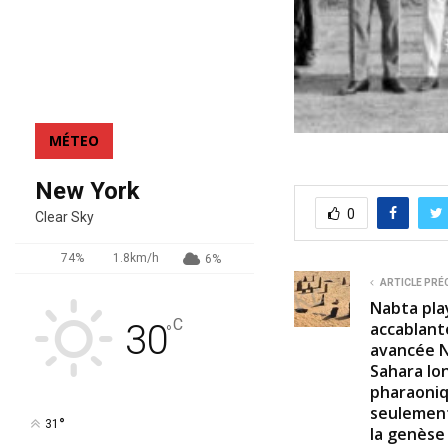
MÉTEO
New York
0
Clear Sky
74%
1.8km/h
6%
ARTICLE PRÉ
Nabta play
C
30
accablante
°
avancée N
Sahara lo
pharaoniq
seulement
°
31
la genèse 