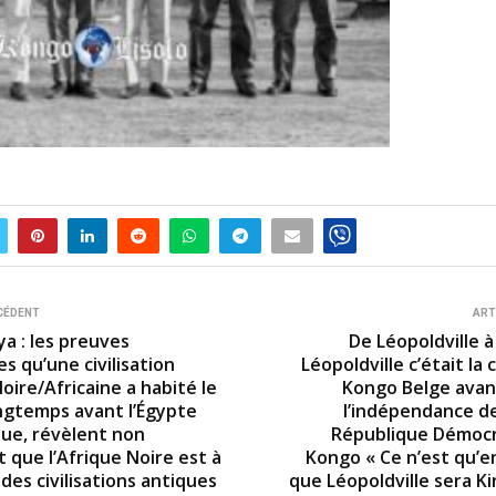
CÉDENT
ART
a : les preuves
De Léopoldville à
s qu’une civilisation
Léopoldville c’était la 
oire/Africaine a habité le
Kongo Belge avan
ngtemps avant l’Égypte
l’indépendance de
ue, révèlent non
République Démocr
 que l’Afrique Noire est à
Kongo « Ce n’est qu’en
des civilisations antiques
que Léopoldville sera K