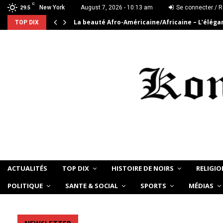
C
New York
August 7, 2026 - 10:13 am
Se connecter / R
29.5
La beauté Afro-Américaine/Africaine – L’élég
TOP DIX
ACTUALITÉS
TOP DIX
HISTOIRE DE NOIRS
RELIGIO
POLITIQUE
SANTE & SOCIAL
SPORTS
MÉDIAS