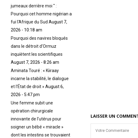
jumeaux derrière moi '' :
Pourquoi cet homme nigérian a
fui l'Afrique du Sud
August 7,
2026 - 10:18 am
Pourquoi des navires bloqués
dans le détroit d'Ormuz
inquiètent les scientifiques
August 7, 2026 - 8:26 am
Aminata Touré : « Kiiraay
incarne la stabilité, le dialogue
et l'État de droit »
August 6,
2026 - 5:47 pm
Une femme subit une
opération chirurgicale
LAISSER UN COMMEN
innovante de l'utérus pour
soigner un bébé « miracle »
dont les intestins se trouvaient