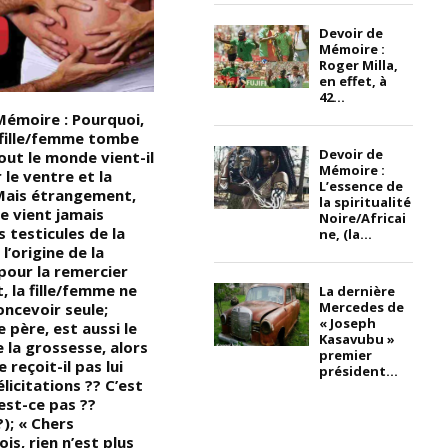
Devoir de
Mémoire :
Roger Milla,
en effet, à
42...
Mémoire : Pourquoi,
Devoir de Mémoire –
D
 fille/femme tombe
Compteuse de pièces : Jean-
c
Devoir de
out le monde vient-il
Paul Nyoma, inventeur
s
Mémoire :
r le ventre et la
autodidacte Kamerounais, est
1
L’essence de
 Mais étrangement,
surtout connu pour avoir mis
1
la spiritualité
e vient jamais
au point un dispositif de
A
Noire/Africai
s testicules de la
stockage d’énergie en 2005.
r
ne, (la...
l’origine de la
Malgré l’interruption de sa
c
pour la remercier
scolarité en CM2, Nyoma est
e
, la fille/femme ne
devenu inventeur. Il faut dire
la
La dernière
Mercedes de
oncevoir seule;
qu’il était passionné
l
« Joseph
e père, est aussi le
d’électronique bien avant de
n
Kasavubu »
 la grossesse, alors
quitter l’école. (Nyoma a
l
premier
 reçoit-il pas lui
toutefois reçu une formation
l
président...
élicitations ?? C’est
informelle en électricité
c
est-ce pas ??
automobile); « L’idée de ce
e
); « Chers
dispositif de stockage
in
is, rien n’est plus
d’énergie remonte à 2004, une
ta