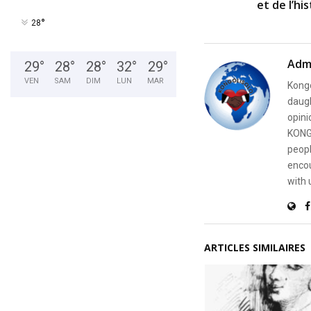
et de l’hi
°
28
Adm
29
°
28
°
28
°
32
°
29
°
VEN
SAM
DIM
LUN
MAR
Kongo
daugh
opini
KONG
peopl
encou
with 
ARTICLES SIMILAIRES