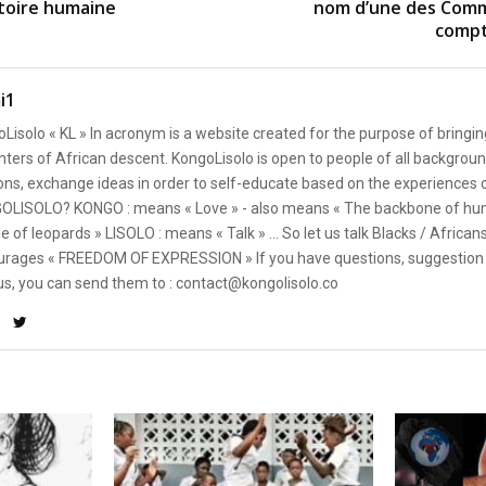
stoire humaine
nom d’une des Com
compte
i1
Lisolo « KL » In acronym is a website created for the purpose of bringin
ters of African descent. KongoLisolo is open to people of all backgroun
ons, exchange ideas in order to self-educate based on the experiences
OLISOLO? KONGO : means « Love » - also means « The backbone of hum
e of leopards » LISOLO : means « Talk » ... So let us talk Blacks / African
rages « FREEDOM OF EXPRESSION » If you have questions, suggestion 
us, you can send them to : contact@kongolisolo.co