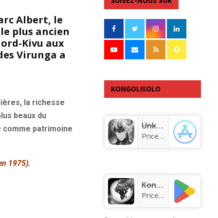
SUIVEZ-NOUS SUR
arc Albert, le
 le plus ancien
Nord-Kivu aux
des Virunga a
KONGOLISOLO
ières, la richesse
APPLICATION
plus beaux du
Unknown app
SCO comme patrimoine
Price:
Free
en 1975).
KongoLisolo
Price:
Free