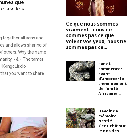
munes que
 la ville »
Ce que nous sommes
vraiment : nous ne
sommes pas ce que
g together all sons and
voient vos yeux, nous ne
ds and allows sharing of
sommes pas ce...
 of others. Why the name
anity » & « The tamer
Par où
s! KongoLisolo
commencer
avant
that you want to share
d’amorcer le
cheminement
de l’unité
Africaine...
Devoir de
mémoire :
Nestlé
s’enrichit sur
le dos des...