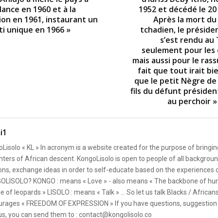
ance en 1960 et à la
1952 et décédé le 20 
ion en 1961, instaurant un
Après la mort du
ti unique en 1966 »
tchadien, le préside
s’est rendu au
seulement pour les
mais aussi pour le rass
fait que tout irait bi
que le petit Nègre de 
fils du défunt présiden
au perchoir »
i1
Lisolo « KL » In acronym is a website created for the purpose of bringin
ters of African descent. KongoLisolo is open to people of all backgroun
ons, exchange ideas in order to self-educate based on the experiences
OLISOLO? KONGO : means « Love » - also means « The backbone of hum
e of leopards » LISOLO : means « Talk » ... So let us talk Blacks / African
rages « FREEDOM OF EXPRESSION » If you have questions, suggestion 
us, you can send them to : contact@kongolisolo.co