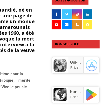
SUIVEZ-NOUS SUR
uandié, né en
er une page de
comme un monde
 Kamerounais
es 1960, a été
évoque la mort
 interview à la
KONGOLISOLO
tés de la veuve
APPLICATION
Unknown app
Price:
Free
ltime pour la
roïque, il mérite
 Vive le peuple
KongoLisolo
Price:
Free