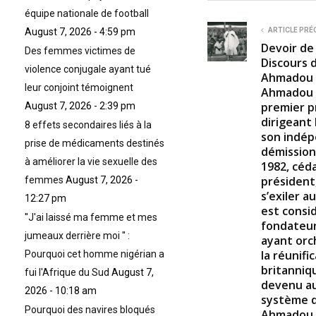
n
équipe nationale de football
d
s
ARTICLE PRÉ
August 7, 2026 - 4:59 pm
o
Devoir de
f
Des femmes victimes de
Discours 
2
violence conjugale ayant tué
1
Ahmadou A
m
leur conjoint témoignent
Ahmadou A
i
premier p
August 7, 2026 - 2:39 pm
n
u
dirigeant
8 effets secondaires liés à la
t
son indép
e
prise de médicaments destinés
démission
s
à améliorer la vie sexuelle des
,
1982, céda
5
président,
femmes
August 7, 2026 -
5
s’exiler a
s
12:27 pm
e
est consi
''J'ai laissé ma femme et mes
c
fondateu
o
jumeaux derrière moi '' :
ayant orc
n
d
la réunif
Pourquoi cet homme nigérian a
s
britanniq
fui l'Afrique du Sud
August 7,
V
devenu au
o
2026 - 10:18 am
système d
l
u
Pourquoi des navires bloqués
Ahmadou A