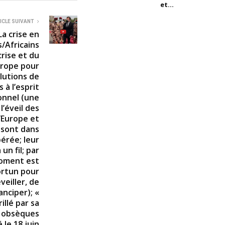
et...
ICLE SUIVANT
a crise en
s/Africains
crise et du
urope pour
lutions de
 à l’esprit
onnel (une
l’éveil des
l’Europe et
 sont dans
érée; leur
un fil; par
moment est
ortun pour
veiller, de
anciper); «
llé par sa
x obsèques
 le 18 juin