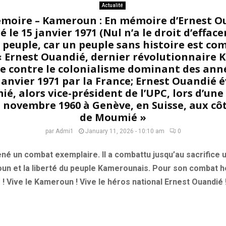
Actualité
moire – Kameroun : En mémoire d’Ernest O
é le 15 janvier 1971 (Nul n’a le droit d’effac
un peuple, car un peuple sans histoire est 
« Ernest Ouandié, dernier révolutionnaire
 contre le colonialisme dominant des anné
 janvier 1971 par la France; Ernest Ouandié 
é, alors vice-président de l’UPC, lors d’une
3 novembre 1960 à Genève, en Suisse, aux cô
de Moumié »
par
Admi1
January 11, 2026 - 10:10 am
0
é un combat exemplaire. Il a combattu jusqu’au sacrifice u
un et la liberté du peuple Kamerounais. Pour son combat hé
Vive le Kameroun ! Vive le héros national Ernest Ouandié !