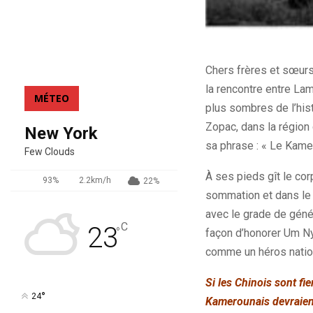
Chers frères et sœurs
la rencontre entre La
MÉTEO
plus sombres de l’hist
Zopac, dans la région
New York
sa phrase : « Le Kame
Few Clouds
À ses pieds gît le co
93%
2.2km/h
22%
sommation et dans le 
avec le grade de génér
C
23
°
façon d’honorer Um Ny
comme un héros nationa
Si les Chinois sont fi
°
24
Kamerounais devraient 