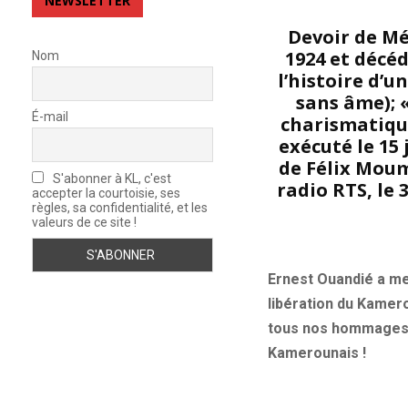
NEWSLETTER
Devoir de Mé
1924 et décéd
Nom
l’histoire d’
sans âme); 
É-mail
charismatique
exécuté le 15
de Félix Moumi
S'abonner à KL, c'est
radio RTS, le 
accepter la courtoisie, ses
règles, sa confidentialité, et les
valeurs de ce site !
Ernest Ouandié a men
libération du Kamero
tous nos hommages ! 
Kamerounais !