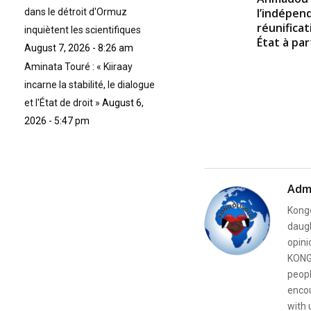
m
l’indépend
dans le détroit d'Ormuz
e
réunificat
9
inquiètent les scientifiques
0
État à par
August 7, 2026 - 8:26 am
%
Aminata Touré : « Kiiraay
incarne la stabilité, le dialogue
et l'État de droit »
August 6,
2026 - 5:47 pm
Adm
Kongo
daugh
opini
KONG
peopl
encou
with 