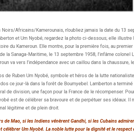
 Noirs/Africains/Kamerounais, n’oubliez jamais la date du 13 se
mberton et Um Nyobé; regardez la photo ci-dessous; elle illustre
oire du Kameroun. Elle montre, pour la première fois, au premier p
 de la Sanaga-Maritime, le 13 septembre 1958, l’infâme colonel 
roun va vers l’indépendance avec un caillou dans la chaussure, l
rps de Ruben Um Nyobé, symbole et héros de la lutte nationaliste
dos ce jour-là dans la forêt de Boumyebel. Lamberton a terminé s
al de division, une façon pour la France de le récompenser. Pour
obé est de célébrer sa bravoure et de perpétuer ses idéaux. Il m
l légitime et de plein droit.
ers de Mao, si les Indiens vénèrent Gandhi, si les Cubains admiren
célébrer Um Nyobé. La noble lutte pour la dignité et le respect 