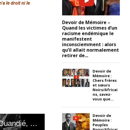
 le droit ni le
Devoir de Mémoire –
Quand les victimes d’un
racisme endémique le
manifestent
inconsciemment : alors
qu’il allait normalement
retirer de...
Devoir de
Mémoire :
Chers frères
et sœurs
Noirs/Africai
ns, savez-
vous que...
Devoir de
Mémoire :
Duty of Memory - Kameroon: In memory of Ernest Ouandié, born in 1924 and died on January 15, 1971 (No one has the right to erase a page from the history of a people, for a people without history is like a world without a soul); « Ernest Ouandié, the last charismatic Cameroonian revolutionary against the dominant colonialism of the 1960s, was executed on January 15, 1971 by France; Ernest Ouandié evokes the death of Félix Moumié, then vice-president of the UPC, during an interview on RTS radio, on November 3, 1960 in Geneva, Switzerland, alongside Moumié's widow »
Peuples
Noirs/Africai