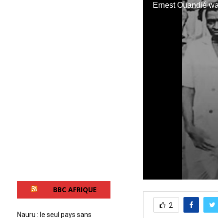
0
BBC AFRIQUE
s
e
2
c
o
Nauru : le seul pays sans