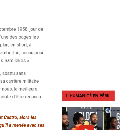
ptembre 1958, jour de
 l’une des pages les
lan, en short, à
Lamberton, connu pour
es Bamilékés ».
, abattu sans
a carrière militaire
 nous, la meilleure
L'HUMANITÉ EN PÉRIL
érite d’être reconnu
t Castro, alors les
qu’il a menée avec ses