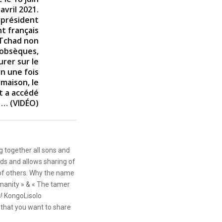
avril 2021.
 président
nt français
 Tchad non
 obsèques,
urer sur le
en une fois
maison, le
t a accédé
 … (VIDÉO)
g together all sons and
ds and allows sharing of
 of others. Why the name
anity » & « The tamer
s! KongoLisolo
that you want to share