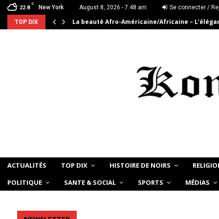
C
New York
August 8, 2026 - 7:48 am
Se connecter / Re
22.8
La beauté Afro-Américaine/Africaine – L’élég
TOP DIX
ACTUALITÉS
TOP DIX
HISTOIRE DE NOIRS
RELIGIO
POLITIQUE
SANTE & SOCIAL
SPORTS
MÉDIAS