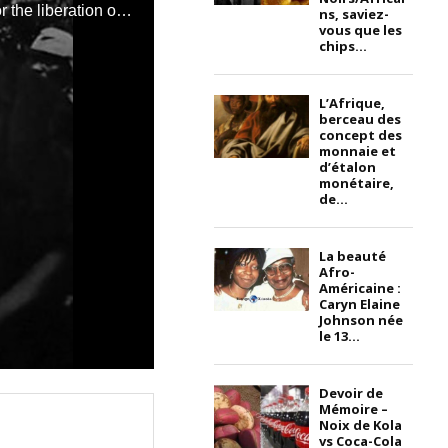
Ernest Ouandié waged an exemplary struggle. He fought to the ultimate sacrifice for the liberation of Kameroon and the freedom of the Kameroonian people. For his heroic struggle, he deserves all our tributes! Long live Kameroon! Long live the national hero Ernest Ouandié! Long live the Kameroonian people! Dear Black/African/Kameroonian brothers and sisters, never forget the date of September 13, 1958, the day of the meeting between Lamberton and Um Nyobé; look at the photo below; it illustrates one of the darkest pages in the history of Kameroon. It shows, for the first time, in the foreground, in shorts, in Zopac, in the Sanaga-Maritime region, on September 13, 1958, the infamous Colonel Lamberton, known for his phrase: « Kameroon is marching towards independence with a stone in its shoe, the Bamileke (...) ». At his feet lies the body of Ruben Um Nyobé, symbol and hero of the nationalist struggle, shot without warning and in the back that day in the Boumyebel forest. Lamberton ended his military career with the rank of Major General, a way for France to reward him. For us, the best way to honor Um Nyobé is to celebrate his bravery and perpetuate his ideals. He deserves to be recognized as a legitimate and rightful national hero. If the Chinese are proud of Mao, if the Indians revere Gandhi, if the Cubans admire Castro, then Kameroonians should celebrate Um Nyobé. The noble struggle for dignity and respect that he waged with his comrades (Félix Roland Moumié, Ernest Ouandié; Etc.) must be acknowledged. No one has the right or the power to erase the traces of Kameroon's history!
ns, saviez-
vous que les
chips...
L’Afrique,
berceau des
concept des
monnaie et
d’étalon
monétaire,
de...
La beauté
Afro-
Américaine :
Caryn Elaine
Johnson née
le 13...
Devoir de
Mémoire –
Noix de Kola
vs Coca-Cola