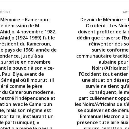
CÉDENT
ART
 Mémoire – Kameroun :
Devoir de Mémoire – L
de démission de M.
Occident : Les Noir
hidjo, 4 novembre 1982.
doivent profiter de la 
hidjo (1924-1989) fut le
déclin que traverse l’E
résident du Kameroun,
réinventer des so
 le pays de 1960, année de
survie conformes
endance, jusqu’à sa
communautaire traditi
 surprise en novembre
aubaine pour 
nt le pouvoir à son vice-
Noirs/Africains; 
 Paul Biya, avant de
l’Occident tout entier
u Sénégal où il mourut. (Il
une situation désesp
déré comme le père
survie ne tient qu’à 
r du Cameroun moderne,
conséquent, le 
hestré l’indépendance et
particulièrement opp
ication avec le Cameroun
les Noirs/Africains de s’é
ue, mais son régime est
se soulever et de s’ém
toritaire, instaurant un
Emmanuel Macron a bri
e parti unique); «
présence tutélaire au
hidjo a mené le pays à
d’Idriss Déby Itno, né