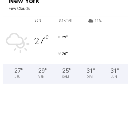
New York
Few Clouds
86%
3.1km/h
11%
°
C
29
27
°
°
26
27
°
29
°
25
°
31
°
31
°
JEU
VEN
SAM
DIM
LUN