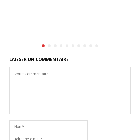
d
J
d
c
(
LAISSER UN COMMENTAIRE