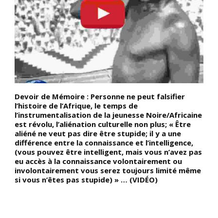
Devoir de Mémoire : Personne ne peut falsifier
D
l’histoire de l’Afrique, le temps de
E
l’instrumentalisation de la jeunesse Noire/Africaine
r
s
est révolu, l’aliénation culturelle non plus; « Être
p
e
aliéné ne veut pas dire être stupide; il y a une
p
différence entre la connaissance et l’intelligence,
i
(vous pouvez être intelligent, mais vous n’avez pas
(
eu accès à la connaissance volontairement ou
d
involontairement vous serez toujours limité même
d
si vous n’êtes pas stupide) » … (VIDÉO)
b
d
K
i
m