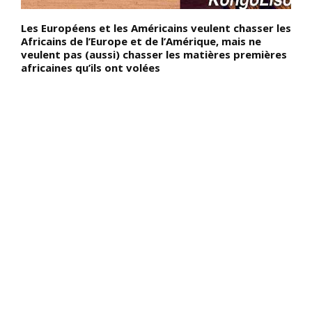
Les Européens et les Américains veulent chasser les
D
Africains de l’Europe et de l’Amérique, mais ne
V
veulent pas (aussi) chasser les matières premières
p
africaines qu’ils ont volées
e
s
a
n
f
M
,
a
p
n
s