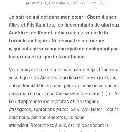
par
Admi1
December 8, 2021 - 12:12 pm
0
Je sais ce qui est dans mon
cœur
:
Chers
dignes
filles et Fils
Kamites
, les descendants de glorieux
Ancêtres de
Kemet
,
débarrassez-vous de
la
formule
ambiguë
« Se connaître soi-même
»,
qui
est une version enregistrée seulement par
les
grecs
et qui porte à confusion.
Vous pouvez lire comme nous autres déjà affranchis
autant que nos Ancêtres qui disaient :
«
Rx
.
i
m iB
.
I »;
qui se traduit littéralement par «
Je connais
ce qui est
dans mon cœur et non Connais-toi toi-même (…) ».
Au
lieu d’apprendre les écritures et les langues
étrangères, apprenons plutôt les «
Mdu
Neter
» écrits
pour nous, par nos Ancêtres, ils nous
attendent.
Retournons à eux, car ils possèdent la