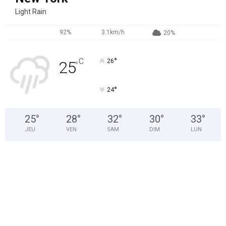
Light Rain
92%
3.1km/h
20%
°
C
26
25
°
°
24
25
°
28
°
32
°
30
°
33
°
JEU
VEN
SAM
DIM
LUN