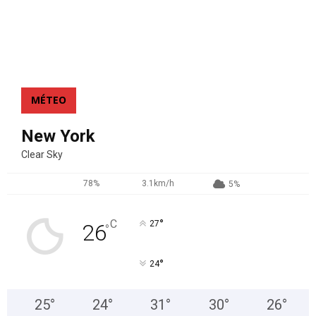
MÉTEO
New York
Clear Sky
78%
3.1km/h
5%
°
C
27
26
°
°
24
25
°
24
°
31
°
30
°
26
°