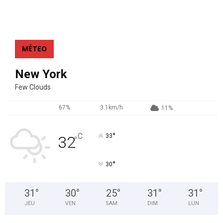
MÉTEO
New York
Few Clouds
67%
3.1km/h
11%
°
C
33
32
°
°
30
31
°
30
°
25
°
31
°
31
°
JEU
VEN
SAM
DIM
LUN