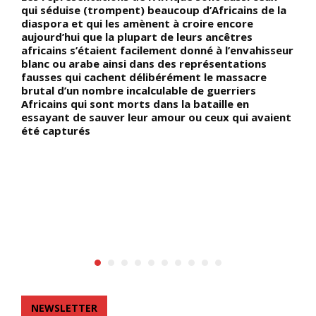
qui séduise (trompent) beaucoup d’Africains de la
a
diaspora et qui les amènent à croire encore
s
aujourd’hui que la plupart de leurs ancêtres
r
e
africains s’étaient facilement donné à l’envahisseur
d
blanc ou arabe ainsi dans des représentations
d
;
fausses qui cachent délibérément le massacre
m
brutal d’un nombre incalculable de guerriers
r
Africains qui sont morts dans la bataille en
essayant de sauver leur amour ou ceux qui avaient
été capturés
NEWSLETTER