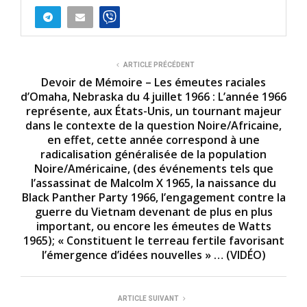
o
n
d
s
o
f
7
ARTICLE PRÉCÉDENT
m
Devoir de Mémoire – Les émeutes raciales
i
d’Omaha, Nebraska du 4 juillet 1966 : L’année 1966
n
représente, aux États-Unis, un tournant majeur
u
t
dans le contexte de la question Noire/Africaine,
e
en effet, cette année correspond à une
s
radicalisation généralisée de la population
,
2
Noire/Américaine, (des événements tels que
7
l’assassinat de Malcolm X 1965, la naissance du
s
Black Panther Party 1966, l’engagement contre la
e
c
guerre du Vietnam devenant de plus en plus
o
important, ou encore les émeutes de Watts
n
1965); « Constituent le terreau fertile favorisant
d
s
l’émergence d’idées nouvelles » … (VIDÉO)
ARTICLE SUIVANT