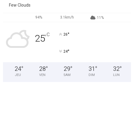
Few Clouds
94%
3.1km/h
11%
°
C
26
25
°
°
24
24
°
28
°
29
°
31
°
32
°
JEU
VEN
SAM
DIM
LUN