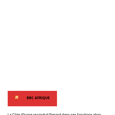
BBC AFRIQUE
La Côte d'Ivoire reconduit Renard dans ses fonctions alors