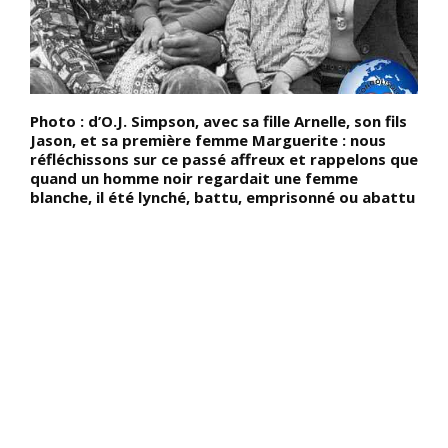
s
Photo : d’O.J. Simpson, avec sa fille Arnelle, son fils
A
Jason, et sa première femme Marguerite : nous
b
sa
réfléchissons sur ce passé affreux et rappelons que
D
quand un homme noir regardait une femme
l
blanche, il été lynché, battu, emprisonné ou abattu
t
»