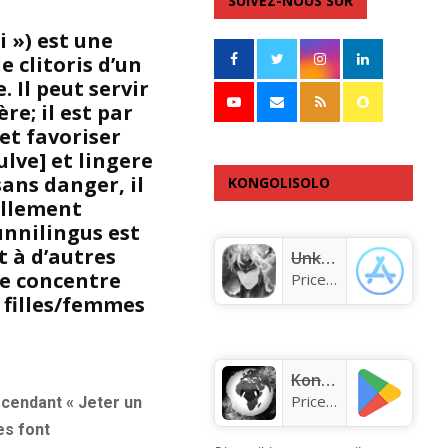
SUIVEZ-NOUS SUR
 ») est une
e clitoris d’un
. Il peut servir
re; il est par
 et favoriser
ulve] et lingere
sans danger, il
KONGOLISOLO
ellement
APPLICATION
cunnilingus est
 à d’autres
Unknown app
se concentre
Price:
Free
s filles/femmes
KongoLisolo
Price:
Free
scendant « Jeter un
es font