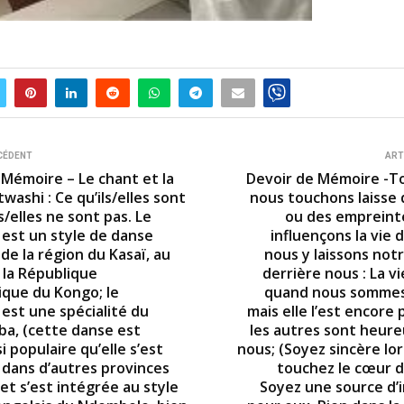
CÉDENT
ART
 Mémoire – Le chant et la
Devoir de Mémoire -T
ashi : Ce qu’ils/elles sont
nous touchons laisse 
ls/elles ne sont pas. Le
ou des empreinte
est un style de danse
influençons la vie 
 de la région du Kasaï, au
nous y laissons not
 la République
derrière nous : La vi
que du Kongo; le
quand nous sommes
est une spécialité du
mais elle l’est encore
ba, (cette danse est
les autres sont heure
 populaire qu’elle s’est
nous; (Soyez sincère lo
dans d’autres provinces
touchez le cœur d
et s’est intégrée au style
Soyez une source d’i