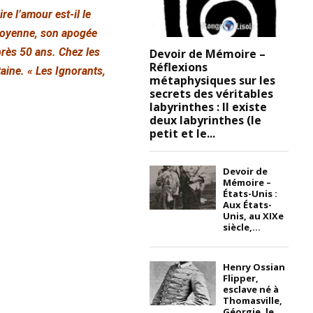
re l’amour est-il le
n moyenne, son apogée
rès 50 ans. Chez les
Devoir de Mémoire –
Réflexions
aine. « Les Ignorants,
métaphysiques sur les
secrets des véritables
labyrinthes : Il existe
deux labyrinthes (le
petit et le...
Devoir de
Mémoire –
États-Unis :
Aux États-
Unis, au XIXe
siècle,...
Henry Ossian
Flipper,
esclave né à
Thomasville,
Géorgie, le