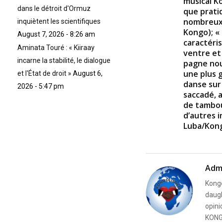
musical K
dans le détroit d'Ormuz
que prati
nombreux
inquiètent les scientifiques
Kongo); «
August 7, 2026 - 8:26 am
caractéri
Aminata Touré : « Kiiraay
ventre et
incarne la stabilité, le dialogue
pagne nou
une plus gr
et l'État de droit »
August 6,
danse sur
2026 - 5:47 pm
saccadé, 
de tambou
d’autres 
Luba/Kong
Adm
Kongo
daugh
opini
KONG