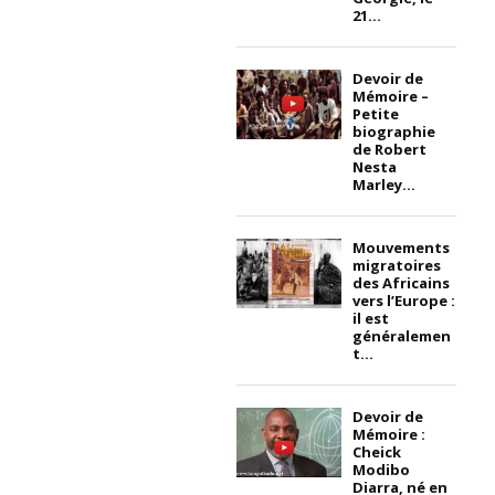
21...
Devoir de
Mémoire –
Petite
biographie
de Robert
Nesta
Marley...
Mouvements
migratoires
des Africains
vers l’Europe :
il est
généralemen
t...
Devoir de
Mémoire :
Cheick
Modibo
Diarra, né en