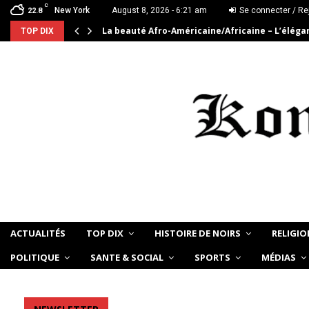
C
New York
August 8, 2026 - 6:21 am
Se connecter / Re
22.8
La beauté Afro-Américaine/Africaine – L’élég
TOP DIX
ACTUALITÉS
TOP DIX
HISTOIRE DE NOIRS
RELIGIO
POLITIQUE
SANTE & SOCIAL
SPORTS
MÉDIAS