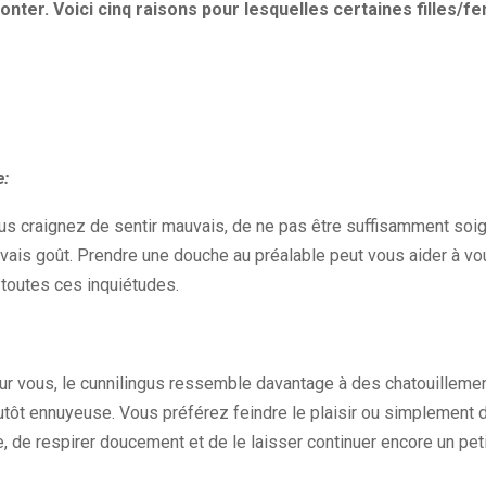
ter. Voici cinq raisons pour lesquelles certaines filles/
e:
us craignez de sentir mauvais, de ne pas être suffisamment soi
vais goût. Prendre une douche au préalable peut vous aider à vou
r toutes ces inquiétudes.
ur vous, le cunnilingus ressemble davantage à des chatouilleme
utôt ennuyeuse. Vous préférez feindre le plaisir ou simplement 
, de respirer doucement et de le laisser continuer encore un pe