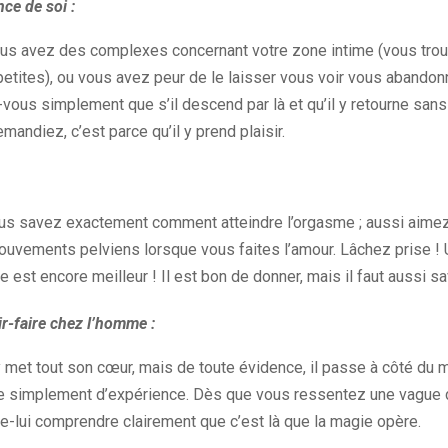
ce de soi :
us avez des complexes concernant votre zone intime (vous trou
petites), ou vous avez peur de le laisser vous voir vous abando
z-vous simplement que s’il descend par là et qu’il y retourne s
emandiez, c’est parce qu’il y prend plaisir.
us savez exactement comment atteindre l’orgasme ; aussi aimez
uvements pelviens lorsque vous faites l’amour. Lâchez prise !
e est encore meilleur ! Il est bon de donner, mais il faut aussi sa
r-faire chez l’homme :
y met tout son cœur, mais de toute évidence, il passe à côté du m
 simplement d’expérience. Dès que vous ressentez une vague de p
le-lui comprendre clairement que c’est là que la magie opère.