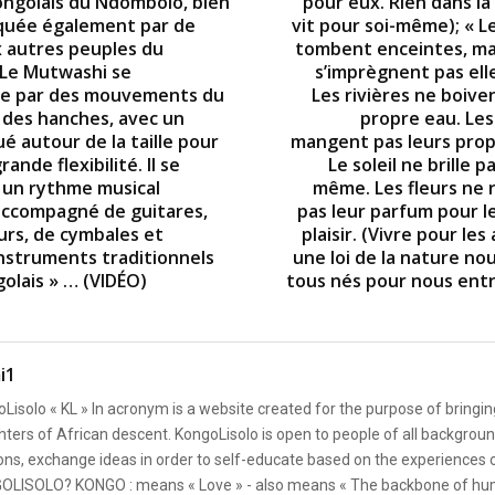
ongolais du Ndombolo, bien
pour eux. Rien dans la
quée également par de
vit pour soi-même); « 
 autres peuples du
tombent enceintes, mai
 Le Mutwashi se
s’imprègnent pas el
se par des mouvements du
Les rivières ne boive
 des hanches, avec un
propre eau. Les
é autour de la taille pour
mangent pas leurs propr
ande flexibilité. Il se
Le soleil ne brille p
 un rythme musical
même. Les fleurs ne
accompagné de guitares,
pas leur parfum pour l
rs, de cymbales et
plaisir. (Vivre pour les
instruments traditionnels
une loi de la nature n
olais » … (VIDÉO)
tous nés pour nous entr
i1
Lisolo « KL » In acronym is a website created for the purpose of bringin
ters of African descent. KongoLisolo is open to people of all backgroun
ons, exchange ideas in order to self-educate based on the experiences
OLISOLO? KONGO : means « Love » - also means « The backbone of hum