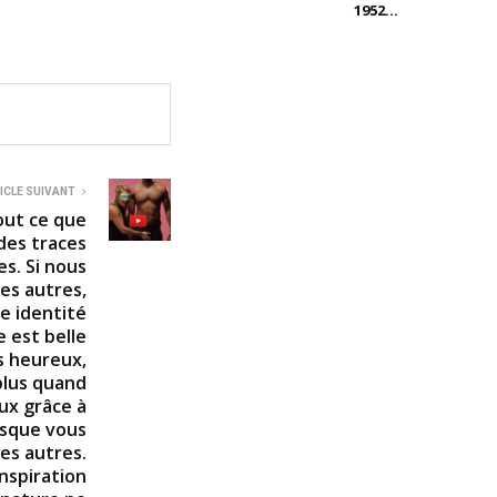
1952...
ICLE SUIVANT
out ce que
des traces
s. Si nous
des autres,
re identité
e est belle
 heureux,
 plus quand
ux grâce à
rsque vous
es autres.
nspiration