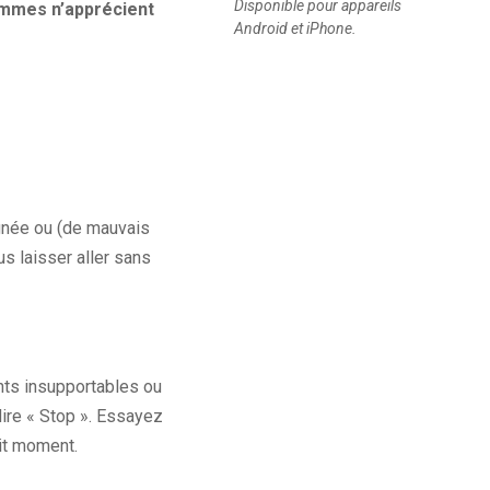
Disponible pour appareils
femmes n’apprécient
Android et iPhone.
gnée ou (de mauvais
s laisser aller sans
nts insupportables ou
dire « Stop ». Essayez
tit moment.