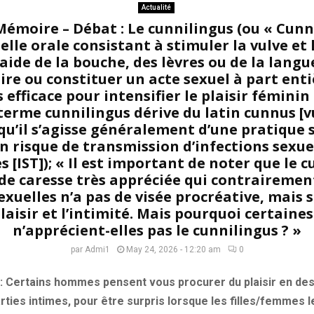
Actualité
Mémoire – Débat : Le cunnilingus (ou « Cunni
lle orale consistant à stimuler la vulve et l
aide de la bouche, des lèvres ou de la langue
re ou constituer un acte sexuel à part entiè
s efficace pour intensifier le plaisir féminin
terme cunnilingus dérive du latin cunnus [v
 qu’il s’agisse généralement d’une pratique 
un risque de transmission d’infections sexu
 [IST]); « Il est important de noter que le 
de caresse très appréciée qui contrairement
exuelles n’a pas de visée procréative, mais 
plaisir et l’intimité. Mais pourquoi certaine
n’apprécient-elles pas le cunnilingus ? »
par
Admi1
May 24, 2026 - 12:20 am
0
 : Certains hommes pensent vous procurer du plaisir en de
arties intimes, pour être surpris lorsque les filles/femmes l