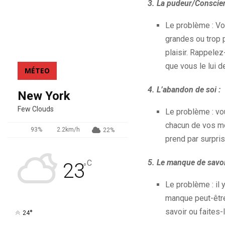
3. La pudeur/Conscien
Le problème : Vo
grandes ou trop 
plaisir. Rappele
que vous le lui d
MÉTEO
4. L’abandon de soi :
New York
Few Clouds
Le problème : vo
chacun de vos mo
93%
2.2km/h
22%
prend par surpris
5. Le manque de savoi
C
23
°
Le problème : il 
manque peut-être
savoir ou faites-
°
24