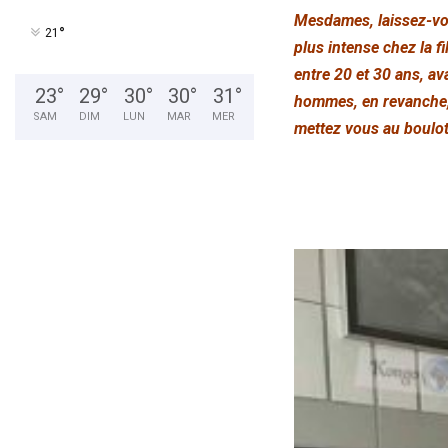
Mesdames, laissez-vous 
°
21
plus intense chez la f
entre 20 et 30 ans, a
23
°
29
°
30
°
30
°
31
°
hommes, en revanche, l
SAM
DIM
LUN
MAR
MER
mettez vous au boulot