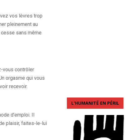
vez vos lèvres trop
nner pleinement au
ans cesse sans même
-vous contrôler
 Un orgasme qui vous
voir recevoir.
L'HUMANITÉ EN PÉRIL
ode d’emploi. Il
laisir, faites-le-lui