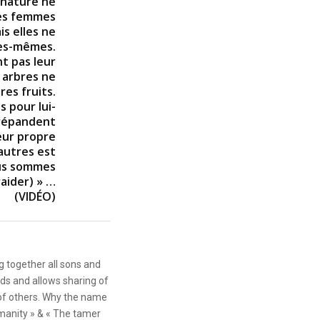
 nature ne
Les femmes
s elles ne
les-mêmes.
nt pas leur
 arbres ne
es fruits.
as pour lui-
 répandent
eur propre
 autres est
ous sommes
aider) » …
(VIDÉO)
g together all sons and
ds and allows sharing of
 of others. Why the name
anity » & « The tamer