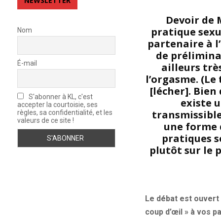
NEWSLETTER
Devoir de 
pratique sexue
Nom
partenaire à l’
de préliminai
É-mail
ailleurs trè
l’orgasme. (Le 
[lécher]. Bien
S'abonner à KL, c'est
existe 
accepter la courtoisie, ses
transmissibles
règles, sa confidentialité, et les
valeurs de ce site !
une forme 
pratiques s
plutôt sur le 
Le débat est ouvert
coup d’œil » à vos p