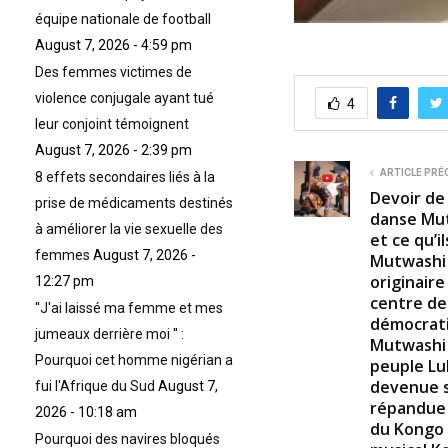
équipe nationale de football
August 7, 2026 - 4:59 pm
Des femmes victimes de
violence conjugale ayant tué
4
leur conjoint témoignent
August 7, 2026 - 2:39 pm
ARTICLE PRÉ
8 effets secondaires liés à la
Devoir de
prise de médicaments destinés
danse Mutw
à améliorer la vie sexuelle des
et ce qu’i
femmes
August 7, 2026 -
Mutwashi 
originaire
12:27 pm
centre de
''J'ai laissé ma femme et mes
démocrati
jumeaux derrière moi '' :
Mutwashi 
Pourquoi cet homme nigérian a
peuple Lu
devenue si
fui l'Afrique du Sud
August 7,
répandue 
2026 - 10:18 am
du Kongo 
Pourquoi des navires bloqués