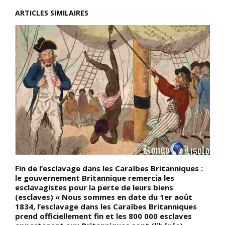
ARTICLES SIMILAIRES
 :
Fin de l’esclavage dans les Caraïbes Britanniques :
D
le gouvernement Britannique remercia les
a
esclavagistes pour la perte de leurs biens
(
(esclaves) « Nous sommes en date du 1er août
N
1834, l’esclavage dans les Caraïbes Britanniques
p
prend officiellement fin et les 800 000 esclaves
l