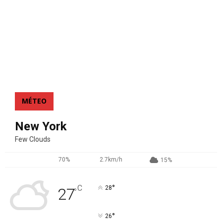
MÉTEO
New York
Few Clouds
70%
2.7km/h
15%
°
C
28
27
°
°
26