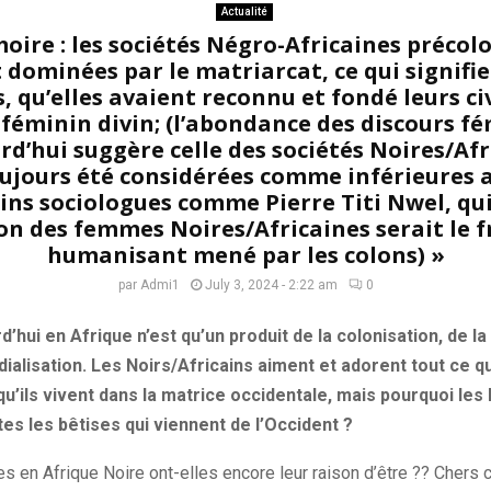
Actualité
ire : les sociétés Négro-Africaines précol
dominées par le matriarcat, ce qui signifi
 qu’elles avaient reconnu et fondé leurs ci
 féminin divin; (l’abondance des discours f
rd’hui suggère celle des sociétés Noires/Afri
ujours été considérées comme inférieures 
ins sociologues comme Pierre Titi Nwel, qui
on des femmes Noires/Africaines serait le fr
humanisant mené par les colons) »
par
Admi1
July 3, 2024 - 2:22 am
0
’hui en Afrique n’est qu’un produit de la colonisation, de la
dialisation. Les Noirs/Africains aiment et adorent tout ce qu
 qu’ils vivent dans la matrice occidentale, mais pourquoi les
tes les bêtises qui viennent de l’Occident ?
s en Afrique Noire ont-elles encore leur raison d’être ?? Chers 