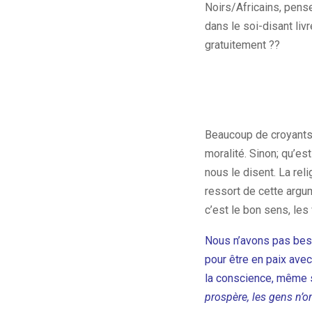
Noirs/Africains, pense
dans le soi-disant liv
gratuitement ??
Beaucoup de croyants o
moralité. Sinon; qu’es
nous le disent. La rel
ressort de cette argu
c’est le bon sens, les 
Nous n’avons pas bes
pour être en paix ave
la conscience, même s
prospère, les gens n’on