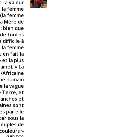
 La valeur
e la femme
 (la femme
la Mère de
; bien que
de toutes
difficile à
t la femme
 en fait la
 et la plus
aine); « La
/Africaine
ype humain
e la vague
e Terre, et
ranches et
aines sont
s par elle
er sous la
peuples de
couleurs »