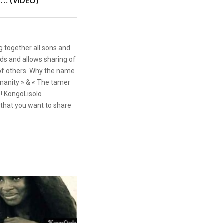
… (VIDEO)
g together all sons and
ds and allows sharing of
 of others. Why the name
anity » & « The tamer
s! KongoLisolo
that you want to share