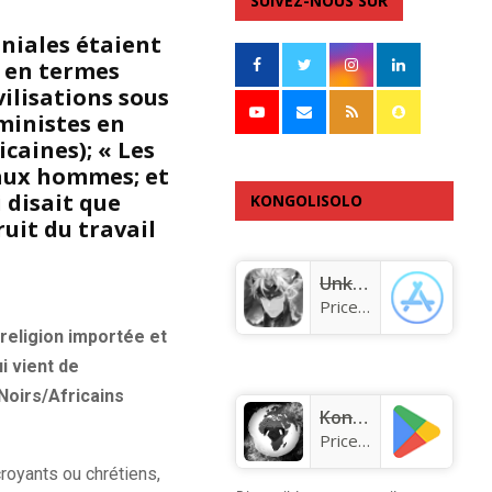
SUIVEZ-NOUS SUR
oniales étaient
e en termes
vilisations sous
éministes en
caines); « Les
aux hommes; et
 disait que
KONGOLISOLO
uit du travail
APPLICATION
Unknown app
Price:
Free
 religion importée et
i vient de
 Noirs/Africains
KongoLisolo
Price:
Free
croyants ou chrétiens,