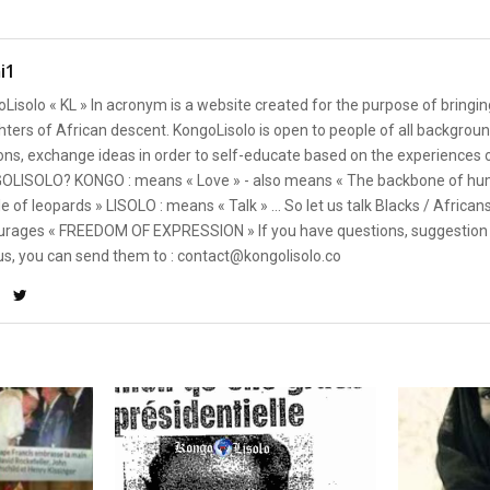
i1
Lisolo « KL » In acronym is a website created for the purpose of bringin
ters of African descent. KongoLisolo is open to people of all backgroun
ons, exchange ideas in order to self-educate based on the experiences
OLISOLO? KONGO : means « Love » - also means « The backbone of hum
e of leopards » LISOLO : means « Talk » ... So let us talk Blacks / African
rages « FREEDOM OF EXPRESSION » If you have questions, suggestion 
us, you can send them to : contact@kongolisolo.co