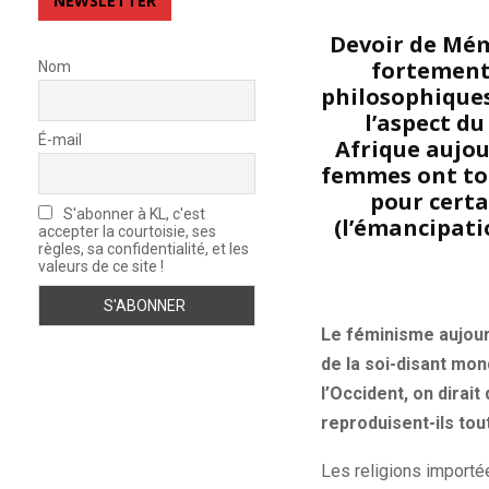
NEWSLETTER
Devoir de Mémo
fortement 
Nom
philosophiques,
l’aspect du
É-mail
Afrique aujou
femmes ont to
pour certa
S'abonner à KL, c'est
(l’émancipati
accepter la courtoisie, ses
règles, sa confidentialité, et les
valeurs de ce site !
Le féminisme aujourd
de la soi-disant mon
l’Occident, on dirait
reproduisent-ils tou
Les religions importée