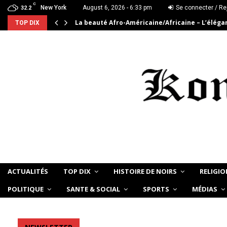
C
New York
August 6, 2026 - 6:33 pm
Se connecter / Re
32.2
La beauté Afro-Américaine/Africaine – L’élég
TOP DIX
ACTUALITÉS
TOP DIX
HISTOIRE DE NOIRS
RELIGIO
POLITIQUE
SANTE & SOCIAL
SPORTS
MÉDIAS