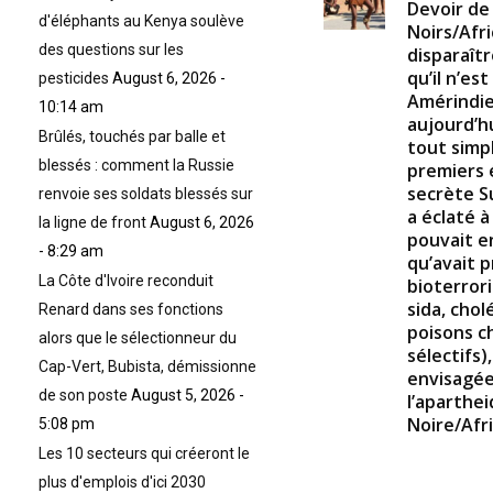
Devoir de
d'éléphants au Kenya soulève
Noirs/Afr
des questions sur les
disparaît
qu’il n’es
pesticides
August 6, 2026 -
Amérindie
10:14 am
aujourd’hu
Brûlés, touchés par balle et
tout simp
blessés : comment la Russie
premiers 
secrète S
renvoie ses soldats blessés sur
a éclaté à
la ligne de front
August 6, 2026
pouvait e
- 8:29 am
qu’avait p
La Côte d'Ivoire reconduit
bioterrori
sida, chol
Renard dans ses fonctions
poisons c
alors que le sélectionneur du
sélectifs)
Cap-Vert, Bubista, démissionne
envisagée
de son poste
August 5, 2026 -
l’aparthei
Noire/Afri
5:08 pm
Les 10 secteurs qui créeront le
plus d'emplois d'ici 2030