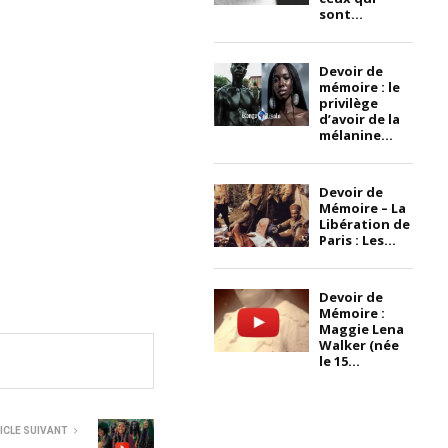
sont...
Devoir de
mémoire : le
privilège
d’avoir de la
mélanine...
Devoir de
Mémoire – La
Libération de
Paris : Les...
Devoir de
Mémoire :
Maggie Lena
Walker (née
le 15...
ICLE SUIVANT