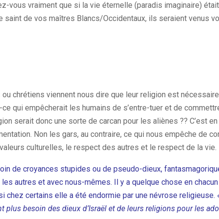
z-vous vraiment que si la vie éternelle (paradis imaginaire) était 
re saint de vos maîtres Blancs/Occidentaux, ils seraient venus v
u chrétiens viennent nous dire que leur religion est nécessaire 
t-ce qui empêcherait les humains de s’entre-tuer et de commettre
igion serait donc une sorte de carcan pour les aliènes ?? C’est en
mentation. Non les gars, au contraire, ce qui nous empêche de c
valeurs culturelles, le respect des autres et le respect de la vie.
oin de croyances stupides ou de pseudo-dieux, fantasmagoriqu
c les autres et avec nous-mêmes. Il y a quelque chose en chacun
i chez certains elle a été endormie par une névrose religieuse.
t plus besoin des dieux d’Israël et de leurs religions pour les ador