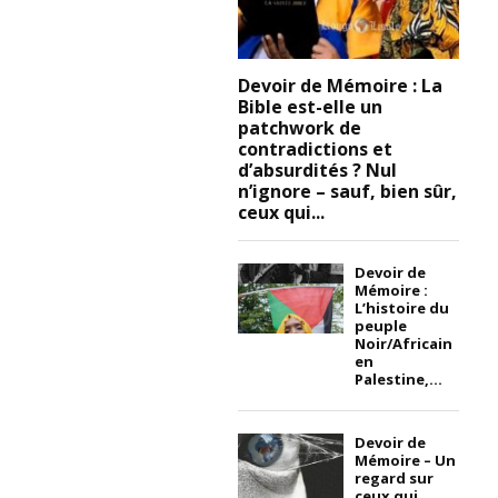
Devoir de Mémoire : La
Bible est-elle un
patchwork de
contradictions et
d’absurdités ? Nul
n’ignore – sauf, bien sûr,
ceux qui...
Devoir de
Mémoire :
L’histoire du
peuple
Noir/Africain
en
Palestine,...
Devoir de
Mémoire – Un
regard sur
ceux qui