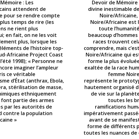
 Mémoire : Les
Devoir de Mémoire :
icains attendent de
divine inestimable d
re pour se rendre compte
Noire/Africaine,
t plus temps de rire (les
Noire/Africaine est 
ns ne rient plus
toute l’humanité
i; en fait, on ne les voit
beaucoup d’hommes 
lement plus, lorsque les
races trouvent cela 
éléments de l’histoire top-
comprendre, mais c’es
ud-Africaine Project Coast
Noire/Africaine qui est
 l’été 1998); « Personne ne
forme la plus évoluée
ncore imaginer l’ampleur
exaltée de la race hum
ris ce véritable
femme Noire
sme d’État (anthrax, Ebola,
représente le protot
éra, stérilisation de masse,
hautement organisé d
himiques ethniquement
de vie sur la planèt
, font partie des armes
toutes les b
s par les autorités de
ramifications hum
d contre la population
impérativement passée
caine »
avant de se manifest
forme de différents 
toutes les nuances de 