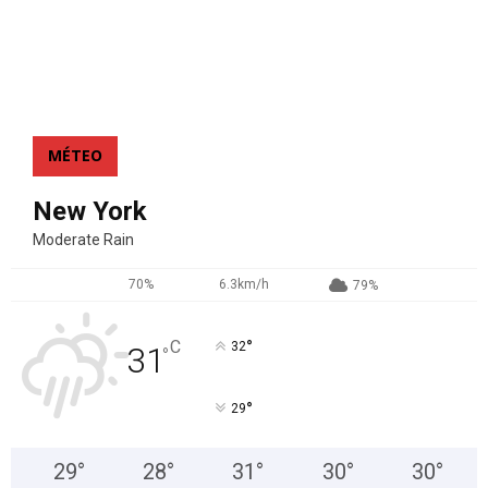
MÉTEO
New York
Moderate Rain
70%
6.3km/h
79%
°
C
32
31
°
°
29
29
°
28
°
31
°
30
°
30
°