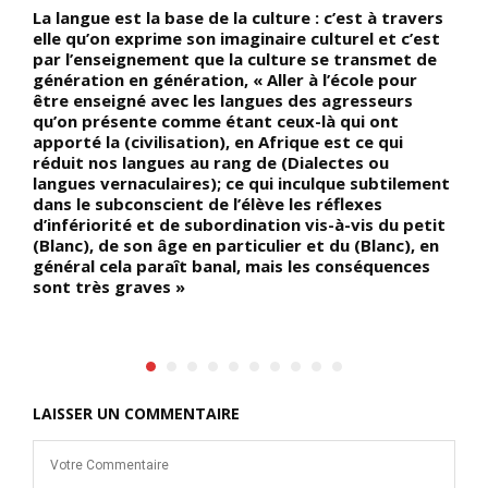
La langue est la base de la culture : c’est à travers
Q
è,
elle qu’on exprime son imaginaire culturel et c’est
e
par l’enseignement que la culture se transmet de
p
génération en génération, « Aller à l’école pour
d
être enseigné avec les langues des agresseurs
n
qu’on présente comme étant ceux-là qui ont
v
es
apporté la (civilisation), en Afrique est ce qui
p
réduit nos langues au rang de (Dialectes ou
l
langues vernaculaires); ce qui inculque subtilement
p
dans le subconscient de l’élève les réflexes
n
d’infériorité et de subordination vis-à-vis du petit
n
ée
(Blanc), de son âge en particulier et du (Blanc), en
d
général cela paraît banal, mais les conséquences
e,
sont très graves »
LAISSER UN COMMENTAIRE