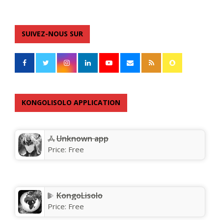
SUIVEZ-NOUS SUR
KONGOLISOLO APPLICATION
Unknown app
Price:
Free
KongoLisolo
Price:
Free