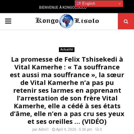
English
BIENVENUE À KONGOLISOLO
PRIMARY
MENU
Actualité
La promesse de Felix Tshisekedi à
Vital Kamerhe : « Ta souffrance
est aussi ma souffrance », la sœur
de Vital Kamerhe n’a pas pu
retenir ses larmes en apprenant
l’arrestation de son frère Vital
Kamerhe, elle a cédé à ses états
d’âme, elle n’en a pas cru ses yeux
et ses oreilles … (VIDÉO)
par
Admi1
April 9, 2020 - 5:36 pm
0