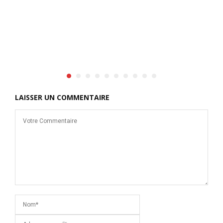
d
t
p
d
D
p
LAISSER UN COMMENTAIRE