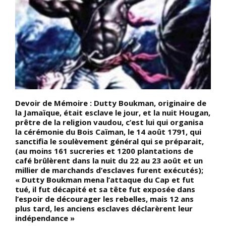
Devoir de Mémoire : Dutty Boukman, originaire de
D
la Jamaïque, était esclave le jour, et la nuit Hougan,
l
prêtre de la religion vaudou, c’est lui qui organisa
D
la cérémonie du Bois Caïman, le 14 août 1791, qui
e
sanctifia le soulèvement général qui se préparait,
m
(au moins 161 sucreries et 1200 plantations de
p
café brûlèrent dans la nuit du 22 au 23 août et un
s
millier de marchands d’esclaves furent exécutés);
W
« Dutty Boukman mena l’attaque du Cap et fut
s
tué, il fut décapité et sa tête fut exposée dans
m
l’espoir de décourager les rebelles, mais 12 ans
s
plus tard, les anciens esclaves déclarèrent leur
s
indépendance »
l