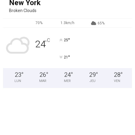
New York
Broken Clouds
70%
1.3km/h
65%
°
C
25
24
°
°
21
23
°
26
°
24
°
29
°
28
°
LUN
MAR
MER
JEU
VEN