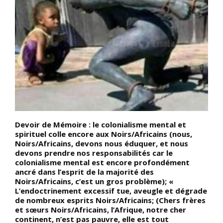
Devoir de Mémoire : le colonialisme mental et
A
)
spirituel colle encore aux Noirs/Africains (nous,
N
Noirs/Africains, devons nous éduquer, et nous
d
devons prendre nos responsabilités car le
d
colonialisme mental est encore profondément
l
ancré dans l’esprit de la majorité des
a
Noirs/Africains, c’est un gros problème); «
L’endoctrinement excessif tue, aveugle et dégrade
de nombreux esprits Noirs/Africains; (Chers frères
et sœurs Noirs/Africains, l’Afrique, notre cher
continent, n’est pas pauvre, elle est tout