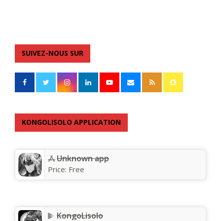
SUIVEZ-NOUS SUR
KONGOLISOLO APPLICATION
Unknown app
Price:
Free
KongoLisolo