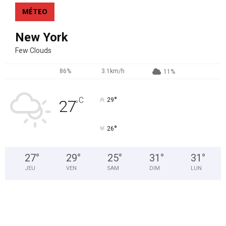
MÉTEO
New York
Few Clouds
86%
3.1km/h
11%
°
C
29
27
°
°
26
27
°
29
°
25
°
31
°
31
°
JEU
VEN
SAM
DIM
LUN