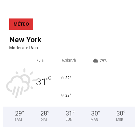
MÉTEO
New York
Moderate Rain
70%
6.3km/h
79%
°
C
32
31
°
°
29
29
°
28
°
31
°
30
°
30
°
SAM
DIM
LUN
MAR
MER