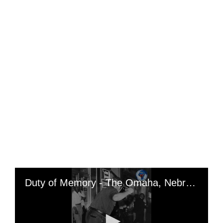
Duty of Memory - The Omaha, Nebraska race riots of July 4, 1966: The year 1966 represents, in the United States, a major turning point in the context of the Black/African question, in fact, this year corresponds to a generalized radicalization of the Black/American population, (events such as the assassination of Malcolm X 1965, the birth of the Black Panther Party 1966, the commitment against the Vietnam War becoming increasingly important, or the Watts riots 1965); « Constitute the fertile ground favoring the emergence of new ideas »