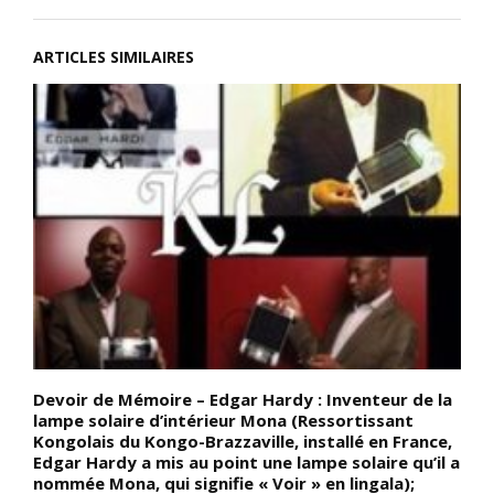
ARTICLES SIMILAIRES
Devoir de Mémoire – Edgar Hardy : Inventeur de la
D
n
lampe solaire d’intérieur Mona (Ressortissant
a
Kongolais du Kongo-Brazzaville, installé en France,
p
Edgar Hardy a mis au point une lampe solaire qu’il a
d
nommée Mona, qui signifie « Voir » en lingala);
p