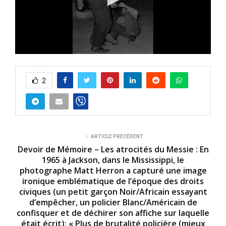
0
s
e
2
c
o
n
d
s
o
f
6
ARTICLE PRÉCÉDENT
m
Devoir de Mémoire – Les atrocités du Messie : En
i
1965 à Jackson, dans le Mississippi, le
n
photographe Matt Herron a capturé une image
u
t
ironique emblématique de l’époque des droits
e
civiques (un petit garçon Noir/Africain essayant
s
d’empêcher, un policier Blanc/Américain de
,
1
confisquer et de déchirer son affiche sur laquelle
9
était écrit); « Plus de brutalité policière (mieux