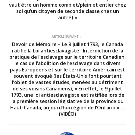
s
vaut être un homme complet/plein et entier chez
e
c
soi qu’un citoyen de seconde classe chez un
o
autre) »
n
d
s
ARTICLE SUIVANT
Devoir de Mémoire – Le 9 juillet 1793, le Canada
ratifie la Loi antiesclavagiste : Interdiction de la
pratique de l’esclavage sur le territoire Canadien,
le cas de l’abolition de l’esclavage dans divers
pays Européens et sur le territoire Américain est
souvent évoqué (les États-Unis font pourtant
l’objet de vastes études, menées au détriment
de ses voisins Canadiens); « En effet, le 9 juillet
1793, une loi antiesclavagiste est ratifiée lors de
la première session législative de la province du
Haut-Canada, aujourd’hui région de l’Ontario » …
(VIDÉO)