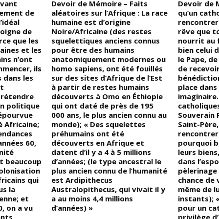
avant
Devoir de Mémoire – Faits
Devoir de 
nement de
aléatoires sur l’Afrique : La race
qu’un cath
l’idéal
humaine est d’origine
rencontrer 
loigne de
Noire/Africaine (des restes
rêve que to
rce que les
squelettiques anciens connus
nourrit au 
aines et les
pour être des humains
bien celui 
ins n’ont
anatomiquement modernes ou
le Pape, de
mmencer, ils
homo sapiens, ont été fouillés
de recevoi
 dans les
sur des sites d’Afrique de l’Est
bénédiction
et
à partir de restes humains
place dans
prétendre
découverts à Omo en Éthiopie
imaginaire
on politique
qui ont daté de près de 195
catholiques
épourvue
000 ans, le plus ancien connu au
Souverain P
 Africaine;
monde); « Des squelettes
Saint-Père
pendances
préhumains ont été
rencontrer 
 années 60,
découverts en Afrique et
pourquoi 
nité
datent d’il y a 4 à 5 millions
leurs biens
est beaucoup
d’années; (le type ancestral le
dans l’espo
olonisation
plus ancien connu de l’humanité
pèlerinage 
ricains qui
est Ardipithecus
chance de v
s la
Australopithecus, qui vivait il y
même de lu
enne; et
a au moins 4,4 millions
instants);
, on a vu
d’années) »
pour un cat
ants
privilège d