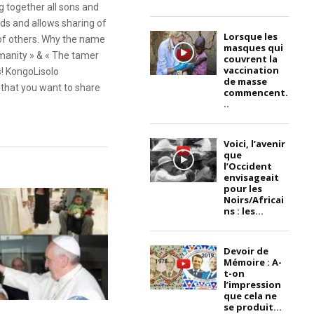
g together all sons and
ds and allows sharing of
Lorsque les
 of others. Why the name
masques qui
anity » & « The tamer
couvrent la
vaccination
s! KongoLisolo
de masse
that you want to share
commencent.
..
Voici, l’avenir
que
l’Occident
envisageait
pour les
Noirs/Africai
ns : les...
Devoir de
Mémoire : A-
t-on
l’impression
que cela ne
se produit...