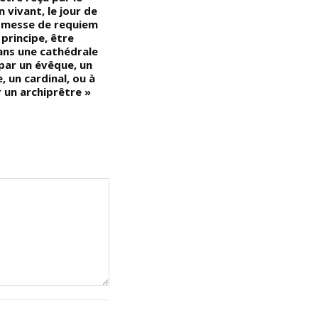
 vivant, le jour de
que le récit ci-dessus est une
a messe de requiem
fiction de mauvais goût que les
 principe, être
proches de Jésus-Christ, et en
ans une cathédrale
particulier Matthieu, ont voulu
 par un évêque, un
nous faire croire) »
 un cardinal, ou à
 un archiprêtre »