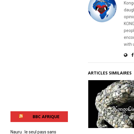
Kongo
daugh
opini
KONG
peopl
encou
with 
ARTICLES SIMILAIRES
BBC AFRIQUE
Nauru : le seul pays sans