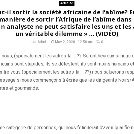
Actualité
il sortir la société africaine de l’abîme? 
 manière de sortir l’Afrique de l’abîme dans 
 analyste ne peut satisfaire les uns et les 
un véritable dilemme » … (VIDÉO)
par
Admi1
May 2, 2020 - 12:50 am
0
e
nous, (
spécialement les
autres-là …
??
Seront heureux
si nous 
ricains
sont stupides, ils se détestent, ils sont moins humains et
entre vous
(
spécialement
les autres-là …
??)
nous saluerons res
message si nous commençons à écrire que les dirigeants
Noirs/A
stes et gourmands.
me catégorie de personnes, qui nous féliciterait d’avoir qualifié n