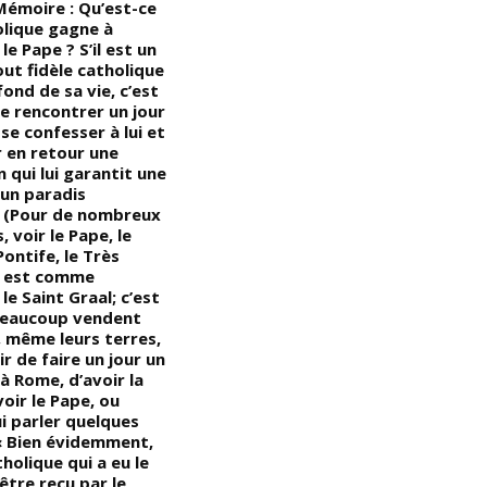
Mémoire : Qu’est-ce
Devoir de Mémoire : La
D
olique gagne à
Résurrection du Christ, légende
B
le Pape ? S’il est un
ou réalité historique ? Voici
c
ut fidèle catholique
quatre points essentiels qui
m
fond de sa vie, c’est
vous aideront à trancher cette
é
de rencontrer un jour
controverse, même si les
p
 se confesser à lui et
religions que vous avez
(
r en retour une
adoptées vous conseillent de
(
 qui lui garantit une
ne pas examiner leurs textes
h
 un paradis
de manière critique, de peur de
n
. (Pour de nombreux
vous égarer; (lisons Matthieu
a
, voir le Pape, le
27,5,1-53 : à ce moment précis,
d
ontife, le Très
le voile du Temple se déchira
a
, est comme
en deux, du haut en bas; la
a
le Saint Graal; c’est
terre trembla; les rochers se
co
beaucoup vendent
brisèrent; les tombeaux
J
, même leurs terres,
s’ouvrirent; et plusieurs corps
c
ir de faire un jour un
des saints qui étaient morts
mi
à Rome, d’avoir la
ressuscitèrent); « Après sa
t
oir le Pape, ou
résurrection, ils sortirent de
a
i parler quelques
leurs tombeaux, entrèrent
i
 « Bien évidemment,
dans la ville sainte et furent
p
holique qui a eu le
vus par beaucoup de monde;
’être reçu par le
(les arguments qui démontrent