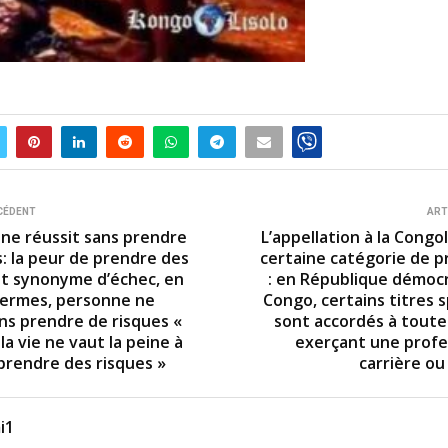
CÉDENT
ART
ne réussit sans prendre
L’appellation à la Congo
s: la peur de prendre des
certaine catégorie de p
st synonyme d’échec, en
: en République démoc
termes, personne ne
Congo, certains titres 
ans prendre de risques «
sont accordés à tout
la vie ne vaut la peine à
exerçant une profe
prendre des risques »
carrière ou
i1