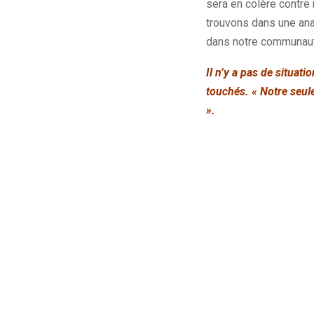
sera en colère contr
trouvons dans une ana
dans notre communaut
Il n’y a pas de situat
touchés. « Notre seul
».