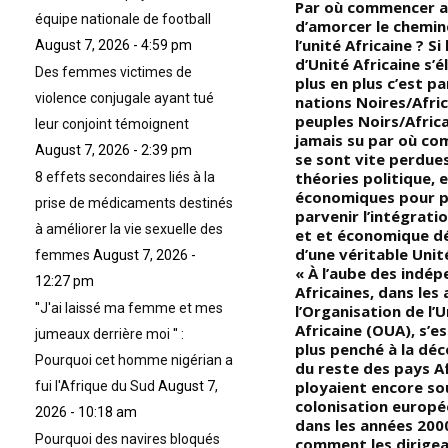
Devoir de Mémoire – Souvenir
Par où commencer 
équipe nationale de football
des choses : Les sept principes
d’amorcer le chemi
fondateurs de la philosophie
l’unité Africaine ? Si 
August 7, 2026 - 4:59 pm
hermétique, (les principes de
d’Unité Africaine s’é
Des femmes victimes de
vérité sont au nombre de sept;
plus en plus c’est pa
violence conjugale ayant tué
t
quiconque les connaît et les
nations Noires/Afric
n
comprend possède la clé
peuples Noirs/Africa
leur conjoint témoignent
magique qui ouvrira toutes les
jamais su par où co
August 7, 2026 - 2:39 pm
portes du Temple avant même
se sont vite perdues
de les toucher); « Ce principe
théories politique, 
8 effets secondaires liés à la
implique la vérité que le genre
économiques pour 
prise de médicaments destinés
existe en toute chose; les
parvenir l’intégrati
à améliorer la vie sexuelle des
principes masculin et féminin
et et économique d
sont constamment à l’œuvre;
d’une véritable Unité
femmes
August 7, 2026 -
cela est vrai non seulement sur
« À l’aube des indé
12:27 pm
s,
le plan physique, mais aussi sur
Africaines, dans les
''J'ai laissé ma femme et mes
le plan mental et même sur le
l’Organisation de l’U
plan spirituel »
Africaine (OUA), s’
jumeaux derrière moi '' :
plus penché à la déc
Pourquoi cet homme nigérian a
du reste des pays Af
ployaient encore sou
fui l'Afrique du Sud
August 7,
colonisation europé
2026 - 10:18 am
urs
dans les années 2000
Pourquoi des navires bloqués
comment les dirige