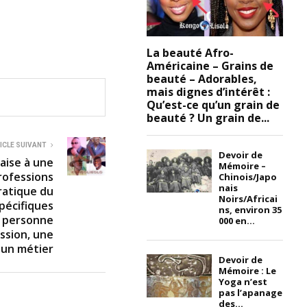
La beauté Afro-
Américaine – Grains de
beauté – Adorables,
mais dignes d’intérêt :
Qu’est-ce qu’un grain de
beauté ? Un grain de...
ICLE SUIVANT
Devoir de
laise à une
Mémoire –
rofessions
Chinois/Japo
nais
ratique du
Noirs/Africai
spécifiques
ns, environ 35
e personne
000 en...
ssion, une
 un métier
Devoir de
Mémoire : Le
Yoga n’est
pas l’apanage
des...