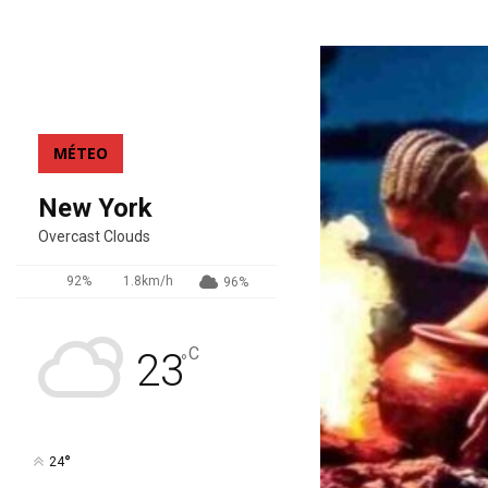
MÉTEO
New York
Overcast Clouds
92%
1.8km/h
96%
C
23
°
°
24