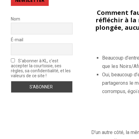
NEWSLETTER
Comment faut-
réfléchir à la
Nom
plongée, aucun
É-mail
Beaucoup d’entr
S'abonner à KL, c'est
accepter la courtoisie, ses
que les
Noirs/Af
règles, sa confidentialité, et les
Oui, beaucoup d’
valeurs de ce site !
partagerons le 
corrompus, égoï
D’un autre côté, la mê