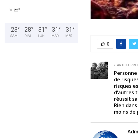
°
22
23
°
28
°
31
°
31
°
31
°
SAM
DIM
LUN
MAR
MER
0
ARTICLE PRÉ
Personne 
de risque
risques e
d’autres 
réussit s
Rien dans 
moins de 
Adm