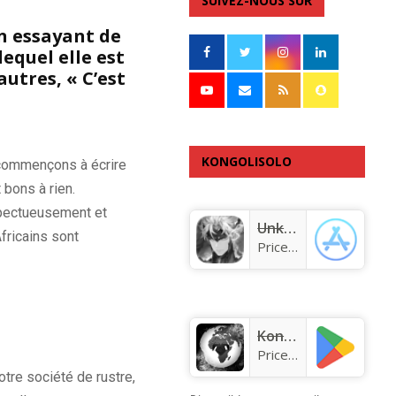
SUIVEZ-NOUS SUR
En essayant de
lequel elle est
autres, « C’est
KONGOLISOLO
commençons à écrire
 bons à rien.
APPLICATION
pectueusement et
Unknown app
fricains
sont
Price:
Free
KongoLisolo
Price:
Free
otre société de rustre,