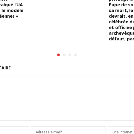
calqué l’UA
Pape de son
r le modèle
sa mort, l
éenne) »
devrait, en
célébrée d
et officiée
archevêque,
défaut, par
TAIRE