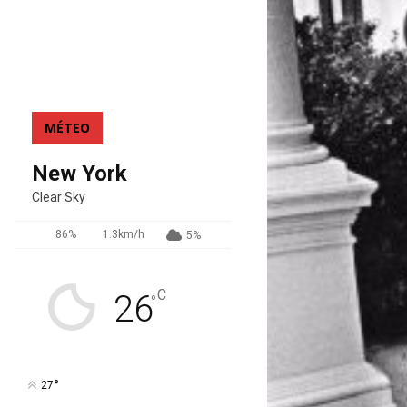
MÉTEO
New York
Clear Sky
86%
1.3km/h
5%
C
26
°
°
27