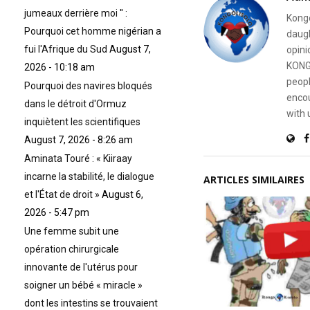
jumeaux derrière moi '' :
Kongo
Pourquoi cet homme nigérian a
daugh
fui l'Afrique du Sud
August 7,
opini
KONG
2026 - 10:18 am
peopl
Pourquoi des navires bloqués
encou
dans le détroit d'Ormuz
with 
inquiètent les scientifiques
August 7, 2026 - 8:26 am
Aminata Touré : « Kiiraay
incarne la stabilité, le dialogue
ARTICLES SIMILAIRES
et l'État de droit »
August 6,
2026 - 5:47 pm
Une femme subit une
opération chirurgicale
innovante de l'utérus pour
soigner un bébé « miracle »
dont les intestins se trouvaient