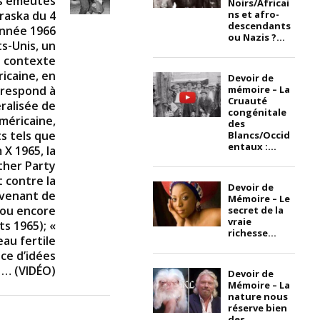
es émeutes
Noirs/Africai
ns et afro-
raska du 4
descendants
’année 1966
ou Nazis ?...
s-Unis, un
e contexte
ricaine, en
Devoir de
mémoire – La
rrespond à
Cruauté
ralisée de
congénitale
méricaine,
des
s tels que
Blancs/Occid
entaux :...
 X 1965, la
ther Party
 contre la
Devoir de
evenant de
Mémoire – Le
 ou encore
secret de la
vraie
s 1965); «
richesse...
eau fertile
ce d’idées
 … (VIDÉO)
Devoir de
Mémoire – La
nature nous
réserve bien
des...