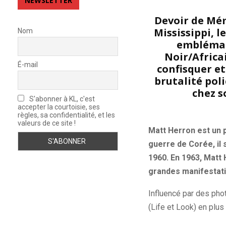
NEWSLETTER
Devoir de Mém
Mississippi, 
Nom
emblémati
Noir/Africa
É-mail
confisquer et 
brutalité pol
chez s
S'abonner à KL, c'est
accepter la courtoisie, ses
règles, sa confidentialité, et les
valeurs de ce site !
Matt Herron est un 
guerre de Corée, il
1960. En 1963, Matt 
grandes manifestati
Influencé par des pho
(Life et Look) en plus