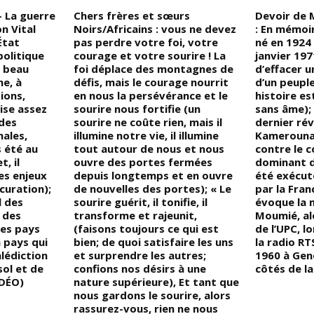
 La guerre
Chers frères et sœurs
Devoir de
n Vital
Noirs/Africains : vous ne devez
: En mémoi
État
pas perdre votre foi, votre
né en 1924
politique
courage et votre sourire ! La
janvier 197
e beau
foi déplace des montagnes de
d’effacer u
e, à
défis, mais le courage nourrit
d’un peuple
ions,
en nous la persévérance et le
histoire e
ise assez
sourire nous fortifie (un
sans âme);
des
sourire ne coûte rien, mais il
dernier ré
nales,
illumine notre vie, il illumine
Kamerouna
 été au
tout autour de nous et nous
contre le c
, il
ouvre des portes fermées
dominant d
es enjeux
depuis longtemps et en ouvre
été exécuté
curation);
de nouvelles des portes); « Le
par la Fran
l des
sourire guérit, il tonifie, il
évoque la 
 des
transforme et rajeunit,
Moumié, al
des pays
(faisons toujours ce qui est
de l’UPC, l
 pays qui
bien; de quoi satisfaire les uns
la radio RT
alédiction
et surprendre les autres;
1960 à Genè
sol et de
confions nos désirs à une
côtés de l
IDÉO)
nature supérieure), Et tant que
nous gardons le sourire, alors
rassurez-vous, rien ne nous