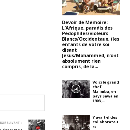
Devoir de Memoire:
L’Afrique, paradis des
Pédophiles/violeurs
Blancs/Occidentaux, (les
enfants de votre soi-
disant
Jésus/Mohammed, n’ont
absolument rien
compris, de la...
Voici le grand
chef
Malimba, en
pays Sawa en
1903,...
Y avait-il des
collaborateu
ICLE SUIVANT
rs