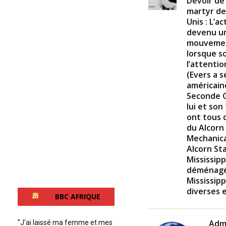
Devoir de
martyr de
Unis : L’a
devenu un
mouvement
lorsque so
l’attentio
(Evers a s
américain
Seconde G
lui et son
ont tous 
du Alcorn 
Mechanica
Alcorn St
Mississippi
déménagé 
Mississipp
diverses 
BBC AFRIQUE
Adm
''J'ai laissé ma femme et mes