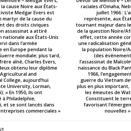
 Mémoire – Medgar Evers,
Devoir de Mémoire – L
 la cause Noire aux États-
raciales d’Omaha, Neb
ctiviste Medgar Evers est
juillet 1966 : L
 martyr de la cause du
représente, aux État
 des droits civiques
tournant majeur dans l
n assassinat a attiré
de la question Noire/Af
n nationale aux États-Unis
effet, cette année co
ervi dans l’armée
une radicalisation géné
e en Europe pendant la
la population Noire/A
uerre mondiale; plus tard,
(des événement
 frère aîné, Charles Evers,
l’assassinat de Malcolm
deux obtenu leur diplôme
naissance du Black Pan
Agricultural and
1966, l’engagement
l College, aujourd’hui
guerre du Vietnam d
ate University, Lorman,
plus en plus important,
); « En 1950, ils ont
les émeutes de Watt
à Philadelphie,
Constituent le terr
i, et se sont lancés dans
favorisant l’émergen
entreprises commerciales »
nouvelles »
i1