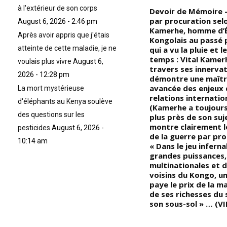
à l'extérieur de son corps
Devoir de Mémoire – Les
Devoir de Mémoire –
Blancs/Occidentaux, nous ont
par procuration selo
August 6, 2026 - 2:46 pm
appris l’histoire d’Hitler parce
Kamerhe, homme d’
Après avoir appris que j'étais
nt
qu’il avait tué soi-disant six
Kongolais au passé 
atteinte de cette maladie, je ne
s
millions de soi-disant Juifs,
qui a vu la pluie et l
mais Léopold II, qui avait tué
temps : Vital Kamerh
voulais plus vivre
August 6,
ol
plus de quinze millions de
travers ses innervat
2026 - 12:28 pm
Noirs/Africains/Kongolais, ils
démontre une maîtr
u
ne l’ont pas diabolisé autant
avancée des enjeux 
La mort mystérieuse
qu’Hitler, (au fond, ce qu’ils ne
relations internatio
d'éléphants au Kenya soulève
pardonnent pas à Adolf Hitler,
(Kamerhe a toujours
des questions sur les
es
ce n’est pas le crime en soi,
plus près de son sujet
mais c’est le crime contre
montre clairement l
pesticides
August 6, 2026 -
e
l’homme Blanc/Occidental);
de la guerre par pro
10:14 am
« Ce n’est pas l’humiliation de
« Dans le jeu inferna
l’homme en soi, mais c’est
grandes puissances,
l’humiliation de l’homme
multinationales et 
l a
Blanc/Occidental » … (VIDÉO)
voisins du Kongo, un
paye le prix de la m
de ses richesses du 
son sous-sol » … (V