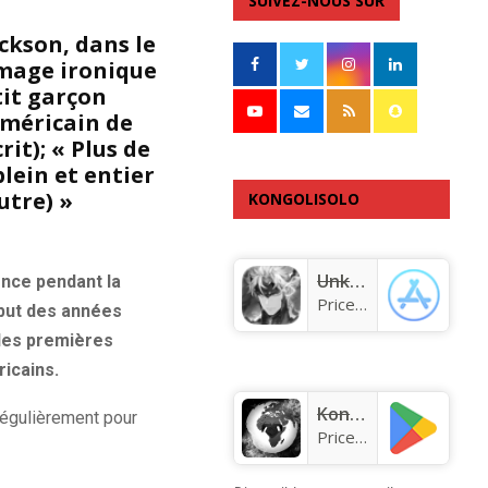
SUIVEZ-NOUS SUR
ckson, dans le
image ironique
tit garçon
Américain de
rit); « Plus de
lein et entier
utre) »
KONGOLISOLO
APPLICATION
Unknown app
nce pendant la
Price:
Free
ébut des années
 les premières
icains.
KongoLisolo
régulièrement pour
Price:
Free