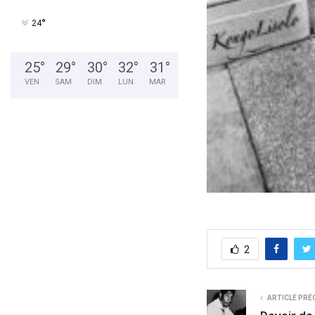
°
24
25
°
29
°
30
°
32
°
31
°
VEN
SAM
DIM
LUN
MAR
2
ARTICLE PRÉ