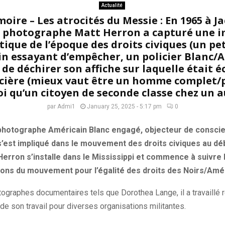
Actualité
oire – Les atrocités du Messie : En 1965 à Ja
le photographe Matt Herron a capturé une 
que de l’époque des droits civiques (un pe
in essayant d’empêcher, un policier Blanc/
de déchirer son affiche sur laquelle était éc
icière (mieux vaut être un homme complet/p
oi qu’un citoyen de seconde classe chez un a
par
Admi1
January 25, 2025 - 5:17 pm
0
photographe Américain Blanc engagé, objecteur de conscie
 s’est impliqué dans le mouvement des droits civiques au d
Herron s’installe dans le Mississippi et commence à suivre
ons du mouvement pour l’égalité des droits des Noirs/Amér
tographes documentaires tels que Dorothea Lange, il a travaillé 
 de son travail pour diverses organisations militantes.