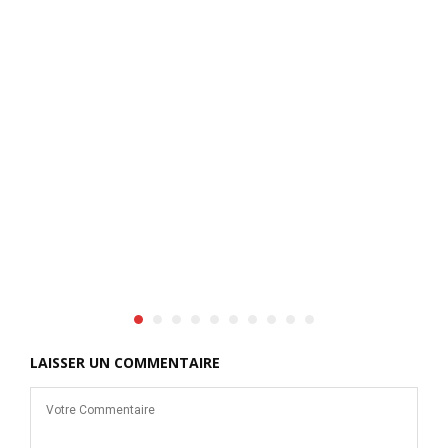
s
m
t
A
LAISSER UN COMMENTAIRE