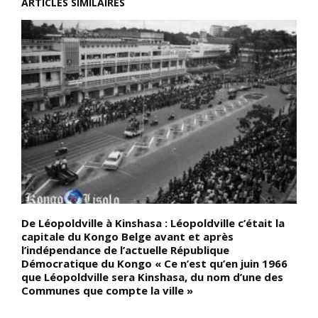
ARTICLES SIMILAIRES
De Léopoldville à Kinshasa : Léopoldville c’était la
L
capitale du Kongo Belge avant et après
u
re
l’indépendance de l’actuelle République
p
Démocratique du Kongo « Ce n’est qu’en juin 1966
d
que Léopoldville sera Kinshasa, du nom d’une des
t
Communes que compte la ville »
l
E
d