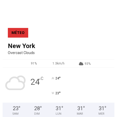
MÉTEO
New York
Overcast Clouds
91%
1.3km/h
93%
°
C
24
24
°
°
23
23
°
28
°
31
°
31
°
31
°
SAM
DIM
LUN
MAR
MER