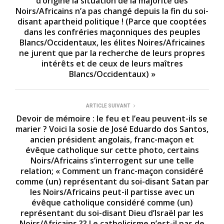
d’origine la situation de la majorité des
c
o
Noirs/Africains n’a pas changé depuis la fin du soi-
n
disant apartheid politique ! (Parce que cooptées
d
dans les confréries maçonniques des peuples
s
Blancs/Occidentaux, les élites Noires/Africaines
ne jurent que par la recherche de leurs propres
intérêts et de ceux de leurs maîtres
Blancs/Occidentaux) »
ARTICLE SUIVANT
Devoir de mémoire : le feu et l’eau peuvent-ils se
marier ? Voici la sosie de José Eduardo dos Santos,
ancien président angolais, franc-maçon et
évêque catholique sur cette photo, certains
Noirs/Africains s’interrogent sur une telle
relation; « Comment un franc-maçon considéré
comme (un) représentant du soi-disant Satan par
les Noirs/Africains peut-il partisse avec un
évêque catholique considéré comme (un)
représentant du soi-disant Dieu d’Israël par les
Noirs/Africains ?? Le catholicisme n’est-il pas de