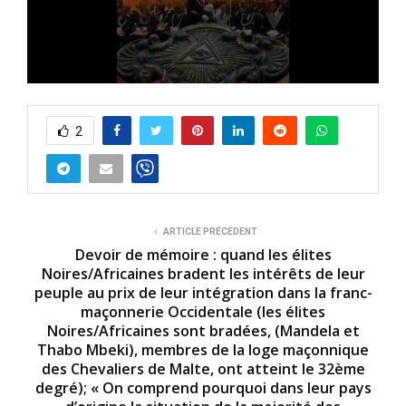
0
s
e
2
c
o
n
d
s
o
f
5
ARTICLE PRÉCÉDENT
m
Devoir de mémoire : quand les élites
i
Noires/Africaines bradent les intérêts de leur
n
peuple au prix de leur intégration dans la franc-
u
t
maçonnerie Occidentale (les élites
e
Noires/Africaines sont bradées, (Mandela et
s
Thabo Mbeki), membres de la loge maçonnique
,
8
des Chevaliers de Malte, ont atteint le 32ème
s
degré); « On comprend pourquoi dans leur pays
e