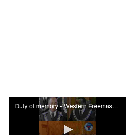
Duty of memory - Western Freemasonry: induction ceremony of Ali Bongo Ex-president of Gabon and Sassou Nguesso president of Kongo Brazza as so-called Grand Masters of the lodges of Gabon and Kongo; « Are African politicians also victims of this legacy of colonization? Apart from a layman, that is to say, someone who is not a Freemason cannot lead a Black/African State?? So it is the Freemasons who govern Africa?? And these, when they are chosen, also surround themselves with Freemasons?? »