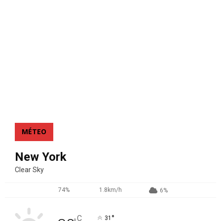
MÉTEO
New York
Clear Sky
74%
1.8km/h
6%
°
C
31