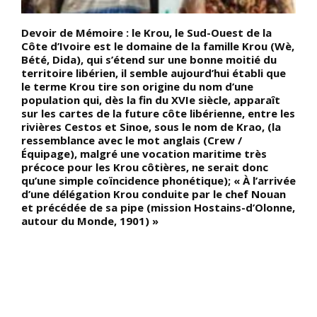
Devoir de Mémoire : le Krou, le Sud-Ouest de la
D
Côte d’Ivoire est le domaine de la famille Krou (Wè,
s
Bété, Dida), qui s’étend sur une bonne moitié du
q
territoire libérien, il semble aujourd’hui établi que
N
le terme Krou tire son origine du nom d’une
n
population qui, dès la fin du XVIe siècle, apparaît
1
sur les cartes de la future côte libérienne, entre les
A
rivières Cestos et Sinoe, sous le nom de Krao, (la
f
ressemblance avec le mot anglais (Crew /
g
Équipage), malgré une vocation maritime très
a
précoce pour les Krou côtières, ne serait donc
s
qu’une simple coïncidence phonétique); « À l’arrivée
G
d’une délégation Krou conduite par le chef Nouan
t
et précédée de sa pipe (mission Hostains-d’Olonne,
d
autour du Monde, 1901) »
1
H