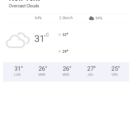
Overcast Clouds
54%
2.2km/h
99%
°
C
32
31
°
°
29
31
°
26
°
26
°
27
°
25
°
LUN
MAR
MER
JEU
VEN