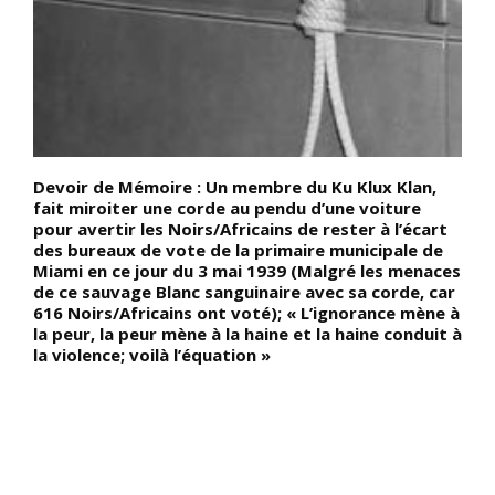
e
Devoir de Mémoire : Un membre du Ku Klux Klan,
D
nt
fait miroiter une corde au pendu d’une voiture
c
pour avertir les Noirs/Africains de rester à l’écart
l
des bureaux de vote de la primaire municipale de
N
Miami en ce jour du 3 mai 1939 (Malgré les menaces
a
de ce sauvage Blanc sanguinaire avec sa corde, car
B
616 Noirs/Africains ont voté); « L’ignorance mène à
A
la peur, la peur mène à la haine et la haine conduit à
o
la violence; voilà l’équation »
h
m
r
o
d
n
a
»
M
t