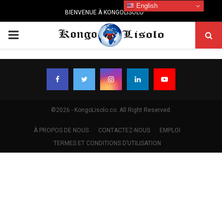
English
BIENVENUE À KONGOLISOLO
PRIMARY
MENU
©2026 - KongoLisolo.co. All Right Reserved.
À PROPOS DE NOUS
CONTACTEZ-NOUS
EMPLOI
TERMES ET CONDITIONS D’UTILISATION