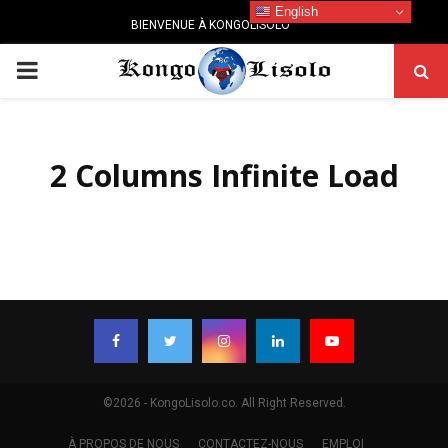
English
BIENVENUE À KONGOLISOLO
PRIMARY
MENU
2 Columns Infinite Load
©2026 - KongoLisolo.co. All Right Reserved.
À PROPOS DE NOUS
CONTACTEZ-NOUS
EMPLOI