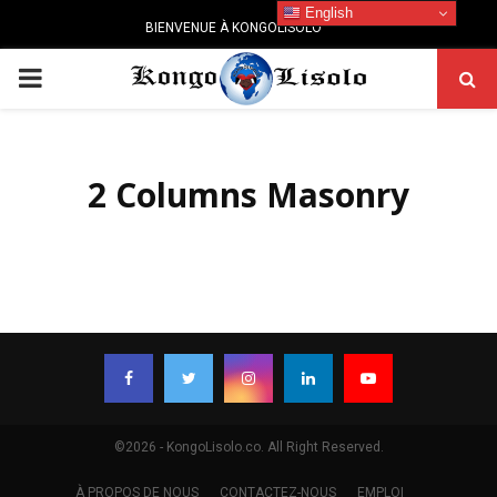
English
BIENVENUE À KONGOLISOLO
PRIMARY
MENU
2 Columns Masonry
©2026 - KongoLisolo.co. All Right Reserved.
À PROPOS DE NOUS
CONTACTEZ-NOUS
EMPLOI