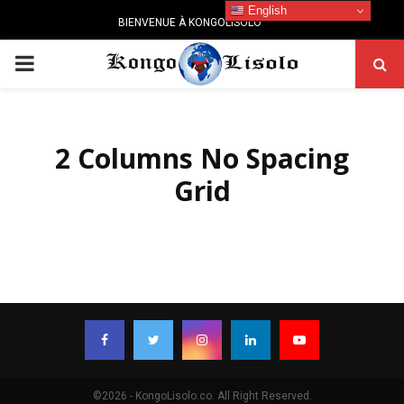
English
BIENVENUE À KONGOLISOLO
PRIMARY
MENU
2 Columns No Spacing
Grid
©2026 - KongoLisolo.co. All Right Reserved.