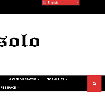
English
La beauté Afro-Américaine/Africaine – L’élégance intemporel
LA CLEF DU SAVOIR
NOS ALLIES
RE ESPACE