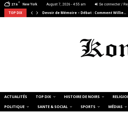
C
New York
August 7, 2026 - 4:55 am
Se connecter / Re
27.6
Devoir de Mémoire – Débat : Comment Willie…
TOP DIX
ACTUALITÉS
TOP DIX
HISTOIRE DE NOIRS
RELIGIO
POLITIQUE
SANTE & SOCIAL
SPORTS
MÉDIAS